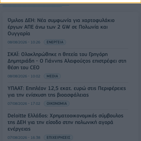
Όμιλος ΔΕΗ: Νέα συμφωνία για χαρτοφυλάκιο
έργων ΑΠΕ άνω των 2 GW σε Πολωνία και
Ουγγαρία
08/08/2026 - 10:26
ΕΝΕΡΓΕΙΑ
ΣΚΑΪ: Ολοκληρώθηκε η θητεία του Γρηγόρη
Δημητριάδη - Ο Γιάννης Αλαφούζος επιστρέφει στη
θέση του CEO
08/08/2026 - 10:02
MEDIA
ΥΠΑΑΤ: Επιπλέον 12,5 εκατ. ευρώ στις Περιφέρειες
για την ενίσχυση της βιοασφάλειας
07/08/2026 - 17:02
ΟΙΚΟΝΟΜΙΑ
Deloitte Ελλάδος: Χρηματοοικονομικός σύμβουλος
της ΔΕΗ για την είσοδο στην πολωνική αγορά
ενέργειας
07/08/2026 - 16:38
ΕΠΙΧΕΙΡΗΣΕΙΣ