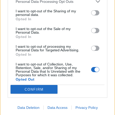
Personal Data Processing Opt Outs
Πέθανε ο σπουδαίος
I want to opt-out of the Sharing of my
Έκτακτα μέτρα από αύριο
personal data.
αρχιτέκτονας Αλέξανδρος
στο δήμο Αθηναίων λόγω
Opted In
Ν. Τομπάζης - Γνωστός για
υψηλών θερμοκρασιών
τη συμβολή του στη
I want to opt-out of the Sale of my
βιοκλιματική αρχιτεκτονική.
24/06/2024 - 17:48
Personal Data.
Opted In
25/06/2024 - 07:40
I want to opt-out of processing my
Personal Data for Targeted Advertising.
Opted In
I want to opt-out of Collection, Use,
Retention, Sale, and/or Sharing of my
Personal Data that Is Unrelated with the
Purposes for which it was collected.
Opted Out
CONFIRM
Data Deletion
Data Access
Privacy Policy
ΡΟΗ ΕΙΔΗΣΕΩΝ