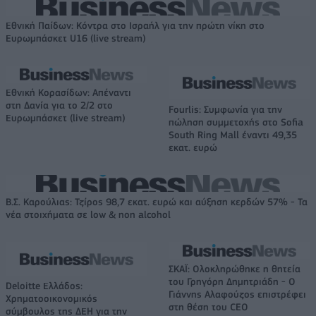
Εθνική Παίδων: Κόντρα στο Ισραήλ για την πρώτη νίκη στο
Ευρωμπάσκετ U16 (live stream)
Εθνική Κορασίδων: Απέναντι
στη Δανία για το 2/2 στο
Fourlis: Συμφωνία για την
Ευρωμπάσκετ (live stream)
πώληση συμμετοχής στο Sofia
South Ring Mall έναντι 49,35
εκατ. ευρώ
Β.Σ. Καρούλιας: Τζίρος 98,7 εκατ. ευρώ και αύξηση κερδών 57% - Τα
νέα στοιχήματα σε low & non alcohol
ΣΚΑΪ: Ολοκληρώθηκε η θητεία
του Γρηγόρη Δημητριάδη - Ο
Deloitte Ελλάδος:
Γιάννης Αλαφούζος επιστρέφει
Χρηματοοικονομικός
στη θέση του CEO
σύμβουλος της ΔΕΗ για την