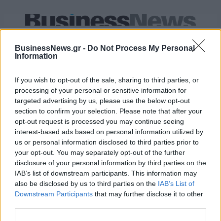
18η συνεχόμενη χρονιά για τον ΟΤΕ στη διεθνή σειρά δεικτών
FTSE4Good
BusinessNews.gr -
Do Not Process My Personal
Information
Alpha Bank: Για πρώτη φορά το Αρχαίο Θέατρο Επιδαύρου άνοιξε τις
If you wish to opt-out of the sale, sharing to third parties, or
πύλες του σε όλους
processing of your personal or sensitive information for
targeted advertising by us, please use the below opt-out
section to confirm your selection. Please note that after your
opt-out request is processed you may continue seeing
interest-based ads based on personal information utilized by
us or personal information disclosed to third parties prior to
ΠΕΡΙΣΣΌΤΕΡΑ ΣΕ ΑΥΤΉ ΤΗΝ ΚΑΤΗΓΟΡΊΑ
your opt-out. You may separately opt-out of the further
disclosure of your personal information by third parties on the
IAB’s list of downstream participants. This information may
also be disclosed by us to third parties on the
IAB’s List of
Downstream Participants
that may further disclose it to other
third parties.