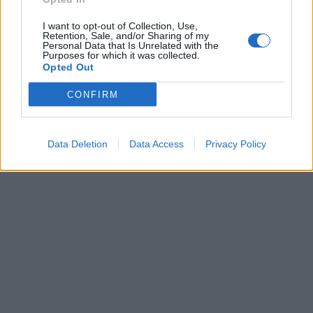
Πυρκαγιά σε δασική
I want to opt-out of Collection, Use,
Retention, Sale, and/or Sharing of my
έκταση στο Λασίθι -
"Καμπανάκι" για την
Personal Data that Is Unrelated with the
Μήνυμα 112 για
Purposes for which it was collected.
ξηρασία στην Ελλάδα -
Opted Out
απομάκρυνση των
Ποιες περιοχές
κατοίκων
κινδυνεύουν με
CONFIRM
ερημοποίηση
06/04/2024 - 10:53
06/04/2024 - 10:19
Data Deletion
Data Access
Privacy Policy