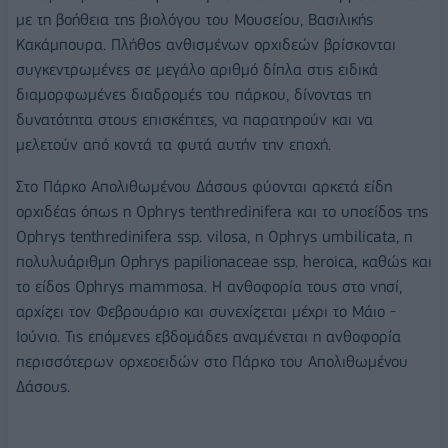
με τη βοήθεια της βιολόγου του Μουσείου, Βασιλικής
Κακάμπουρα. Πλήθος ανθισμένων ορχιδεών βρίσκονται
συγκεντρωμένες σε μεγάλο αριθμό δίπλα στις ειδικά
διαμορφωμένες διαδρομές του πάρκου, δίνοντας τη
δυνατότητα στους επισκέπτες, να παρατηρούν και να
μελετούν από κοντά τα φυτά αυτήν την εποχή.
Στο Πάρκο Απολιθωμένου Δάσους φύονται αρκετά είδη
ορχιδέας όπως η Ophrys tenthredinifera και το υποείδος της
Ophrys tenthredinifera ssp. vilosa, η Ophrys umbilicata, η
πολυλυάριθμη Ophrys papilionaceae ssp. heroica, καθώς και
το είδος Ophrys mammosa. Η ανθοφορία τους στο νησί,
αρχίζει τον Φεβρουάριο και συνεχίζεται μέχρι το Μάιο -
Ιούνιο. Τις επόμενες εβδομάδες αναμένεται η ανθοφορία
περισσότερων ορχεοειδών στο Πάρκο του Απολιθωμένου
Δάσους.