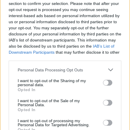
section to confirm your selection. Please note that after your
opt-out request is processed you may continue seeing
interest-based ads based on personal information utilized by
Alpha Bank: Για πρώτη φορά το Αρχαίο Θέατρο Επιδαύρου άνοιξε τις
us or personal information disclosed to third parties prior to
πύλες του σε όλους
your opt-out. You may separately opt-out of the further
disclosure of your personal information by third parties on the
IAB’s list of downstream participants. This information may
also be disclosed by us to third parties on the
IAB’s List of
ESG Report 2025: Πώς η ΑΒ Βασιλόπουλος μετατρέπει τη
Downstream Participants
that may further disclose it to other
βιωσιμότητα σε καθημερινή πράξη
third parties.
Personal Data Processing Opt Outs
I want to opt-out of the Sharing of my
personal data.
ΠΕΡΙΣΣΌΤΕΡΑ ΣΕ ΑΥΤΉ ΤΗΝ ΚΑΤΗΓΟΡΊΑ
Opted In
I want to opt-out of the Sale of my
Personal Data.
Opted In
I want to opt-out of processing my
Personal Data for Targeted Advertising.
Opted In