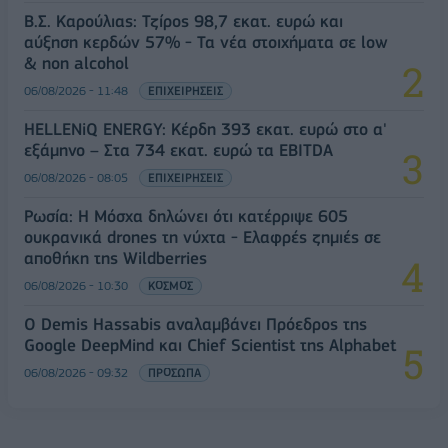
Β.Σ. Καρούλιας: Τζίρος 98,7 εκατ. ευρώ και
αύξηση κερδών 57% - Τα νέα στοιχήματα σε low
& non alcohol
06/08/2026 - 11:48
ΕΠΙΧΕΙΡΗΣΕΙΣ
HELLENiQ ENERGY: Κέρδη 393 εκατ. ευρώ στο α'
εξάμηνο – Στα 734 εκατ. ευρώ τα EBITDA
06/08/2026 - 08:05
ΕΠΙΧΕΙΡΗΣΕΙΣ
Ρωσία: Η Μόσχα δηλώνει ότι κατέρριψε 605
ουκρανικά drones τη νύχτα - Ελαφρές ζημιές σε
αποθήκη της Wildberries
06/08/2026 - 10:30
ΚΟΣΜΟΣ
Ο Demis Hassabis αναλαμβάνει Πρόεδρος της
Google DeepMind και Chief Scientist της Alphabet
06/08/2026 - 09:32
ΠΡΟΣΩΠΑ