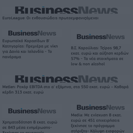
EuroLeague: Οι ενθουσιώδεις πρωτοεμφανιζόμενοι
Ευρωπαϊκό Κορασίδων Β'
Κατηγορίας: Πρεμιέρα με νίκη
Β.Σ. Καρούλιας: Τζίρος 98,7
για Δανία και Ισλανδία - Το
εκατ. ευρώ και αύξηση κερδών
πανόραμα
57% - Τα νέα στοιχήματα σε
low & non alcohol
Metlen: Ρεκόρ EBITDA στο α' εξάμηνο, στα 550 εκατ. ευρώ – Καθαρά
κέρδη 313 εκατ. ευρώ
Media: Με ενίσχυση 8 εκατ.
ευρώ σε 451 επιχειρήσεις
Χρηματοδότηση 8 εκατ. ευρώ
ξεκίνησε το πρόγραμμα
σε 843 μέσα ενημέρωσης-
στήριξης- Κάλυψη εισφορών
Ξεκίνησε το πενταετές