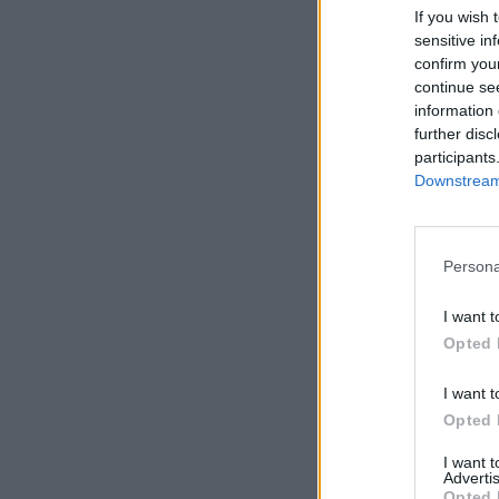
If you wish 
sensitive in
confirm you
continue se
information 
further disc
participants
Downstream 
Persona
I want t
Opted 
I want t
Opted 
I want 
Advertis
Opted 