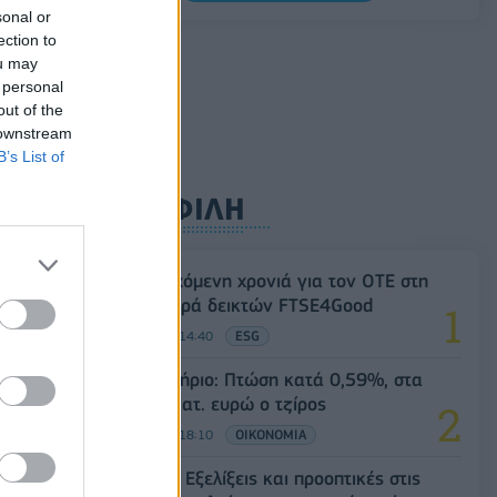
0,07%
sonal or
ection to
07/08/2026 - 11:38
ΟΙΚΟΝΟΜΙΑ
ou may
 personal
out of the
 downstream
B’s List of
ΔΗΜΟΦΙΛΗ
18η συνεχόμενη χρονιά για τον ΟΤΕ στη
διεθνή σειρά δεικτών FTSE4Good
06/08/2026 - 14:40
ESG
Χρηματιστήριο: Πτώση κατά 0,59%, στα
320,42 εκατ. ευρώ ο τζίρος
06/08/2026 - 18:10
ΟΙΚΟΝΟΜΙΑ
Eurobank: Εξελίξεις και προοπτικές στις