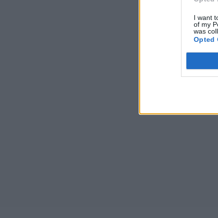
I want t
of my P
was col
Opted 