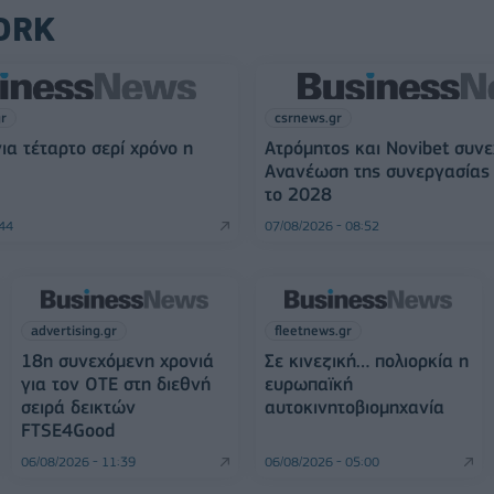
ORK
gr
csrnews.gr
για τέταρτο σερί χρόνο η
Ατρόμητος και Novibet συνε
Ανανέωση της συνεργασίας 
το 2028
:44
07/08/2026 - 08:52
advertising.gr
fleetnews.gr
18η συνεχόμενη χρονιά
Σε κινεζική… πολιορκία η
για τον ΟΤΕ στη διεθνή
ευρωπαϊκή
σειρά δεικτών
αυτοκινητοβιομηχανία
FTSE4Good
06/08/2026 - 11:39
06/08/2026 - 05:00