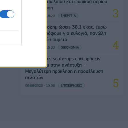
αγορές πετρελαίου και φυσικού αερίου
στην Ευρώπη
06/08/2026 - 16:20
ΕΝΕΡΓΕΙΑ
ΥΠΑΑΤ: Αποζημιώσεις 38,1 εκατ. ευρώ
σε κτηνοτρόφους για ευλογιά, πανώλη
και αφθώδη πυρετό
06/08/2026 - 15:33
ΟΙΚΟΝΟΜΙΑ
Οι ελληνικές scale-ups επιχειρήσεις
στρέφονται στην ανάπτυξη -
Μεγαλύτερη πρόκληση η προσέλκυση
πελατών
06/08/2026 - 15:56
ΕΠΙΧΕΙΡΗΣΕΙΣ