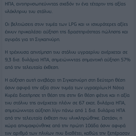
ΗΠΑ, αντιπροσωπεύοντας σχεδόν το ένα τέταρτο της αξίας
ολόκληρου του στόλου.
Οι βελτιώσεις στον τομέα των LPG και οι ισχυρότερες αξίες
έχουν προκαλέσει αύξηση της δραστηριότητας πώλησης και
αγοράς για τη Σιγκαπούρη.
Η τρέχουσα αποτίμηση του στόλου υγραερίου ανέρχεται σε
9,3 δισ. δολάρια ΗΠΑ, σημειώνοντας σημαντική αύξηση 57%
από την τελευταία έκθεση.
Η αύξηση αυτή ανεβάζει τη Σιγκαπούρη στη δεύτερη θέση
όσον αφορά την αξία στον τομέα των υγραερίων.Η Νότια
Κορέα διατήρησε τη θέση της στην 6η θέση φέτος και η αξία
του στόλου της ανέρχεται πλέον σε 67 εκατ. δολάρια ΗΠΑ,
σημειώνοντας αύξηση λίγο πάνω από 1 δισ. δολάρια ΗΠΑ
από την τελευταία έκθεση που ολοκληρώθηκε. Ωστόσο, η
χώρα απομακρύνθηκε από την πρώτη 10άδα όσον αφορά
τον αριθμό των πλοίων που διαθέτει, καθώς την ξεπέρασαν