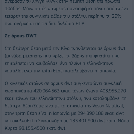
ανέβασαν το Χονγκ Κονγκ στην πέμπτη θέση της πρώτης
10άδας. Μόνο αυτός ο τομέας συνεισφέρει πάνω από το ένα
τέταρτο της συνολικής αξίας του στόλου, περίπου το 29%,
που ανέρχεται σε 13 δισ. δολάρια ΗΠΑ
Σε όρους DWT
Στη δεύτερη θέση μετά την Κίνα τοποθετείται σε όρους dwt
(μονάδα μέτρησης που ορίζει το βάρος του φορτίου που
επιτρέπεται να κουβαλήσει ένα πλοίο) η ελληνόκτητος
ναυτιλία, ενώ την τρίτη θέσει καταλαμβάνει η Ιαπωνία.
O κινεζικός στόλος σε όρους dwt συγκεντρώνει συνολική
χωρητικότητα 420.064.563 εκατ. τόνων έναντι 403.955.270
εκατ. τόνων του ελληνόκτητου στόλου, που καταλαμβάνει τη
δεύτερη θέση.Σύμφωνα με τα στοιχεία της Veson Nautical,
στην τρίτη θέση είναι η Ιαπωνία με 294.890.188 εκατ. dwt
και ακολουθεί η Σιγκαπούρη με 133.401.900 dwt και η Νότια
Κορέα 98.153.4500 εκατ. dwt