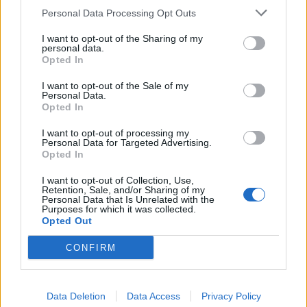
Personal Data Processing Opt Outs
I want to opt-out of the Sharing of my
personal data.
Opted In
Live στις 15:30 για το Ευρωπαϊκό Παίδων, Ελλάδα-Ισπανία
I want to opt-out of the Sale of my
Personal Data.
Opted In
Μοκόκα: «Θέλουμε να χτίσουμε
I want to opt-out of processing my
κάτι μεγάλο με την ιδιοκτησία
Fourlis: Συμφωνία για την
Personal Data for Targeted Advertising.
και τη διοίκηση»
πώληση συμμετοχής στο Sofia
Opted In
South Ring Mall έναντι 49,35
εκατ. ευρώ
I want to opt-out of Collection, Use,
Retention, Sale, and/or Sharing of my
Personal Data that Is Unrelated with the
Purposes for which it was collected.
Opted Out
Β.Σ. Καρούλιας: Τζίρος 98,7 εκατ. ευρώ και αύξηση κερδών 57% - Τα
νέα στοιχήματα σε low & non alcohol
CONFIRM
Media: Με ενίσχυση 8 εκατ.
Data Deletion
Data Access
Privacy Policy
ευρώ σε 451 επιχειρήσεις