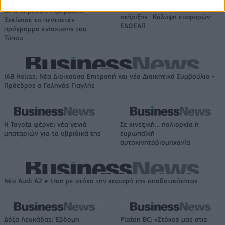
Χρηματοδότηση 8 εκατ. ευρώ
ξεκίνησε το πρόγραμμα
σε 843 μέσα ενημέρωσης-
στήριξης- Κάλυψη εισφορών
Ξεκίνησε το πενταετές
ΕΔΟΕΑΠ
πρόγραμμα ενίσχυσης του
Τύπου
IAB Hellas: Νέα Διοικούσα Επιτροπή και νέο Διοικητικό Συμβούλιο -
Πρόεδρος ο Γαληνός Γιαγλής
Η Toyota φέρνει νέα γενιά
Σε κινεζική… πολιορκία η
μπαταριών για τα υβριδικά της
ευρωπαϊκή
αυτοκινητοβιομηχανία
Νέο Audi A2 e-tron με στόχο την κορυφή της αποδοτικότητας
Δόξα Λευκάδας: Έβδομη
Platon BC: «Στόχος μας στις