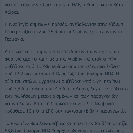
νεοεισερχόμενες χώρες όπως τα ΗΑΕ, η Ρωσία και οι Κάτω
Χώρες.
Η Νορβηγία σημειώνει πρόοδο, ανεβαίνοντας στην έβδομη
θέση με αξία στόλου 59,3 δισ. δολαρίων, ξεπερνώντας τη
Γερμανία.
Αυτό οφείλεται κυρίως στις επενδύσεις στους τομείς του
φυσικού αερίου και η αξία του νορβηγικού στόλου ΥΦΑ
αυξήθηκε κατά 16,7% περίπου από την τελευταία έκθεση,
από 12,2 δισ. δολάρια ΗΠΑ σε 14,2 δισ. δολάρια ΗΠΑ. Η
αξία του στόλου υγραερίου αυξήθηκε κατά 55% περίπου
από 2,9 δισ. δολάρια σε 4,5 δισ. δολάρια, λόγω της αύξησης
των πωλήσεων μεταχειρισμένων και των παραγγελιών
νέων πλοίων. Κατά τη διάρκεια του 2023, η Νορβηγία
πρόσθεσε 10 πλοία LPG στο παγκόσμιο βιβλίο παραγγελιών,
Το Ηνωμένο Βασίλειο ανέβηκε και πάλι στην 8η θέση με αξία
53,8 δισ. δολάρια ΗΠΑ.Υπήρξαν αξιοσημείωτες επενδύσεις