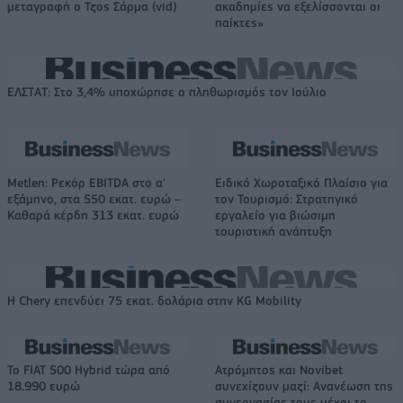
μεταγραφή ο Τζος Σάρμα (vid)
ακαδημίες να εξελίσσονται οι
παίκτες»
ΕΛΣΤΑΤ: Στο 3,4% υποχώρησε ο πληθωρισμός τον Ιούλιο
Metlen: Ρεκόρ EBITDA στο α'
Ειδικό Χωροταξικό Πλαίσιο για
εξάμηνο, στα 550 εκατ. ευρώ –
τον Τουρισμό: Στρατηγικό
Καθαρά κέρδη 313 εκατ. ευρώ
εργαλείο για βιώσιμη
τουριστική ανάπτυξη
Η Chery επενδύει 75 εκατ. δολάρια στην KG Mobility
Το FIAT 500 Hybrid τώρα από
Ατρόμητος και Novibet
18.990 ευρώ
συνεχίζουν μαζί: Ανανέωση της
συνεργασίας τους μέχρι το