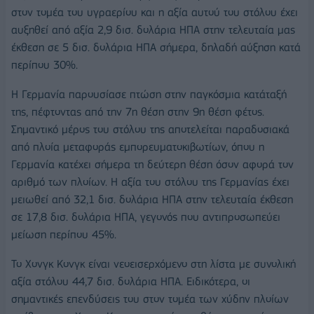
στον τομέα του υγραερίου και η αξία αυτού του στόλου έχει
αυξηθεί από αξία 2,9 δισ. δολάρια ΗΠΑ στην τελευταία μας
έκθεση σε 5 δισ. δολάρια ΗΠΑ σήμερα, δηλαδή αύξηση κατά
περίπου 30%.
Η Γερμανία παρουσίασε πτώση στην παγκόσμια κατάταξή
της, πέφτοντας από την 7η θέση στην 9η θέση φέτος.
Σημαντικό μέρος του στόλου της αποτελείται παραδοσιακά
από πλοία μεταφοράς εμπορευματοκιβωτίων, όπου η
Γερμανία κατέχει σήμερα τη δεύτερη θέση όσον αφορά τον
αριθμό των πλοίων. Η αξία του στόλου της Γερμανίας έχει
μειωθεί από 32,1 δισ. δολάρια ΗΠΑ στην τελευταία έκθεση
σε 17,8 δισ. δολάρια ΗΠΑ, γεγονός που αντιπροσωπεύει
μείωση περίπου 45%.
Το Χονγκ Κονγκ είναι νεοεισερχόμενο στη λίστα με συνολική
αξία στόλου 44,7 δισ. δολάρια ΗΠΑ. Ειδικότερα, οι
σημαντικές επενδύσεις του στον τομέα των χύδην πλοίων