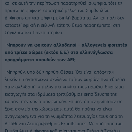
και σε αυτή την περίπτωση παρατηρηθεί ισοψηφία, τότε το
πρώτο σε ψήφους εσωτερικό μέλος του Συμβουλίου
Διοίκησης αποκτά ψήφο με διπλή βαρύτητα. Αν και πάλι δεν
καταστεί εφικτή η εκλογή, τότε το θέμα παραπέμπεται στη
Σύγκλητο του Πανεπιστημίου.
-Μ
πορούν να φοιτούν αλλοδαποί - αλλογενείς φοιτητές
από τρίτες χώρες (εκτός Ε.Ε.) στα ελληνόγλωσσα
προγράμματα σπουδών των ΑΕΙ;
-Μπορούν, υπό δύο προϋποθέσεις: Ότι είναι απόφοιτοι
λυκείου ή αντίστοιχου σχολείου τρίτων χωρών, που εδρεύει
στην αλλοδαπή, ο τίτλος του οποίου τους παρέχει δικαίωμα
εισαγωγής στα ιδρύματα τριτοβάθμιας εκπαίδευσης της
χώρας στην οποία αποφοιτούν. Επίσης, ότι αν φοίτησαν σε
ξένα σχολεία της χώρας μας, αυτά θα πρέπει να είναι
αναγνωρισμένα για τη νομιμότητα λειτουργίας τους από τη
Διεύθυνση Δευτεροβάθμιας Εκπαίδευσης. Με απόφαση του
Συμβουλίου Διοίκησης καθορίζονται ανά Τμήμα ή Σχολή ο