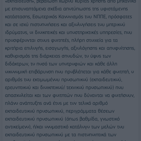
«εκπαίδευση», βεβαίωση χώρου κύριας χρήσης από μηχανικό
με επισυναπτόμενα σχέδια αποτύπωσης της υφιστάμενης
κατάστασης, Εσωτερικός Κανονισμός του ΝΠΠΕ, πρόσφατες
και σε ισχύ πιστοποιήσεις και αξιολογήσεις του μητρικού
ιδρύματος, οι διοικητικές και υποστηρικτικές υπηρεσίες, που
προσφέρονται στους φοιτητές, πλήρη στοιχεία για τα
κριτήρια επιλογής, εισαγωγής, αξιολόγησης και αποφοίτησης,
καθορισμός της διάρκειας σπουδών, το ύψος των
διδάκτρων, το ποσό των υποτροφιών και κάθε άλλη
οικονομική επιβάρυνση που προβλέπεται για κάθε φοιτητή, ο
αριθμός του εκτιμωμένου προσωπικού (εκπαιδευτικού,
ερευνητικού και διοικητικού/ τεχνικού προσωπικού) που
απασχολείται και των φοιτητών που δύνανται να φοιτήσουν,
πλάνο ανάπτυξης ανά έτος με τον τελικό αριθμό
εκπαιδευτικού προσωπικού, περιγράμματα θέσεων
εκπαιδευτικού προσωπικού (όπως βαθμίδα, γνωστικό
αντικείμενο), ή/και ονομαστικό κατάλογο των μελών του
εκπαιδευτικού προσωπικού με τα πιστοποιητικά των