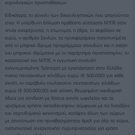
κτιριολογικών προϋποθέσεων.
Ειδικότερα, το σύνολο των δικαιολογητικών που απαιτούνται
είναι: Η υπεύθυνη δήλωση πρόθεσης σύστασης ΝΠΠΕ στην
οποία αναφέρονται, η επωνυμία, η έδρα, το κεφάλαιο σε
ευρώ, ο αριθμός Σχολών, τα προσφερόμενα πιστοποιημένα
από το μητρικό ίδρυμα προγράμματα σπουδών και η σχέση
του μητρικού ιδρύματος με το παράρτημα πανεπιστημίου, το
καταστατικό του ΝΠΠΕ, η εγγυητική επιστολή
αναγνωρισμένης Τράπεζας με εγκατάσταση στην Ελλάδα
ποσού πεντακοσίων χιλιάδων ευρώ (€ 500.000) για κάθε
σχολή, το παράβολο τουλάχιστον πεντακοσίων χιλιάδων
ευρώ (€ 500.000,00) ανά αίτηση, θεωρημένη οικοδομική
άδεια για σύνδεση με δίκτυα κοινής ωφελείας και τα
οριζόμενα χρήσης εκπαιδευτηρίου σύμφωνα με τις διατάξεις
του κτιριοδομικού κανονισμού, κατόψεις όλων των χώρων
με αποτύπωση της προσβασιμότητας ΑμεΑ για όλα τα κτίρια,
πιστοποιητικό (ενεργητικής) πυροπροστασίας για χρήση