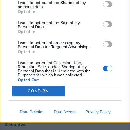
αλλοδαπής ή ερευνητή σε ερευνητικούς οργανισμούς της
I want to opt-out of the Sharing of my
personal data.
αλλοδαπής, μπορούν παράλληλα να απασχολούνται μερικώς
Opted In
σε ΑΕΙ της ημεδαπής ως συνεργαζόμενοι καθηγητές (Joint
Chairs) με αντικείμενο την παροχή διδακτικού ή ερευνητικού
I want to opt-out of the Sale of my
Personal Data.
έργου για τις ανάγκες ενός Τμήματος του ΑΕΙ.
Opted In
-Η χρηματοδότηση των Πανεπιστημίων συνδέεται με
I want to opt-out of processing my
Personal Data for Targeted Advertising.
αξιολόγηση;
Opted In
- Πλέον, το εβδομήντα τοις εκατό (70%) της τακτικής
I want to opt-out of Collection, Use,
Retention, Sale, and/or Sharing of my
επιχορήγησης στα ΑΕΙ κατανέμεται με αντικειμενικά κριτήρια
Personal Data that Is Unrelated with the
Purposes for which it was collected.
(αντί του ογδόντα τοις εκατό (80%) μέχρι σήμερα), όπως για
Opted Out
παράδειγμα ο συνολικός αριθμός των εγγεγραμμένων
φοιτητών ανά πρόγραμμα σπουδών,
CONFIRM
το εκτιμώμενο ετήσιο κόστος σπουδών ανά φοιτητή για κάθε
πρόγραμμα σπουδών, η διάρκεια των προγραμμάτων
Data Deletion
Data Access
Privacy Policy
σπουδών, το μέγεθος και η γεωγραφική διασπορά του
ιδρύματος.