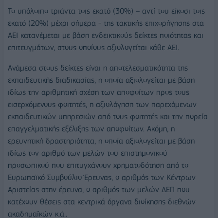
​Το υπόλοιπο τριάντα τοις εκατό (30%) – αντί του είκοσι τοις
εκατό (20%) μέχρι σήμερα - της τακτικής επιχορήγησης στα
ΑΕΙ κατανέμεται με βάση ενδεικτικούς δείκτες ποιότητας και
επιτευγμάτων, στους οποίους αξιολογείται κάθε ΑΕΙ.
Ανάμεσα στους δείκτες είναι η αποτελεσματικότητα της
εκπαιδευτικής διαδικασίας, η οποία αξιολογείται με βάση
ιδίως την αριθμητική σχέση των αποφοίτων προς τους
εισερχόμενους φοιτητές, η αξιολόγηση των παρεχόμενων
εκπαιδευτικών υπηρεσιών από τους φοιτητές και την πορεία
επαγγελματικής εξέλιξης των αποφοίτων. Ακόμη, η
ερευνητική δραστηριότητα, η οποία αξιολογείται με βάση
ιδίως τον αριθμό των μελών του επιστημονικού
προσωπικού που επιτυγχάνουν χρηματοδότηση από το
Ευρωπαϊκό Συμβούλιο Έρευνας, ο αριθμός των Κέντρων
Αριστείας στην έρευνα, ο αριθμός των μελών ΔΕΠ που
κατέχουν θέσεις στα κεντρικά όργανα διοίκησης διεθνών
ακαδημαϊκών κ.ά..