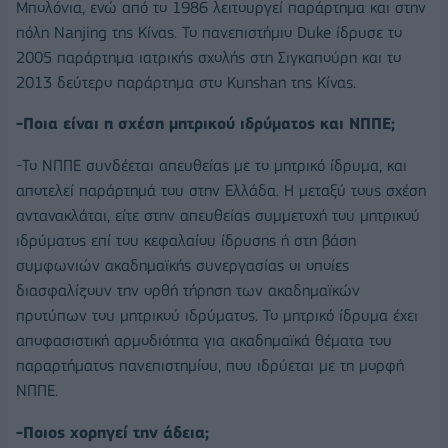
Μπολόνια, ενώ από το 1986 λειτουργεί παράρτημα και στην
πόλη Nanjing της Κίνας. Το πανεπιστήμιο Duke ίδρυσε το
2005 παράρτημα ιατρικής σχολής στη Σιγκαπούρη και το
2013 δεύτερο παράρτημα στο Kunshan της Κίνας.
-Ποια είναι η σχέση μητρικού ιδρύματος και ΝΠΠΕ;
-Το ΝΠΠΕ συνδέεται απευθείας με το μητρικό ίδρυμα, και
αποτελεί παράρτημά του στην Ελλάδα. Η μεταξύ τους σχέση
αντανακλάται, είτε στην απευθείας συμμετοχή του μητρικού
ιδρύματος επί του κεφαλαίου ίδρυσης ή στη βάση
συμφωνιών ακαδημαϊκής συνεργασίας οι οποίες
διασφαλίζουν την ορθή τήρηση των ακαδημαϊκών
προτύπων του μητρικού ιδρύματος. Το μητρικό ίδρυμα έχει
αποφασιστική αρμοδιότητα για ακαδημαϊκά θέματα του
παραρτήματος πανεπιστημίου, που ιδρύεται με τη μορφή
ΝΠΠΕ.
-Ποιος χορηγεί την άδεια;