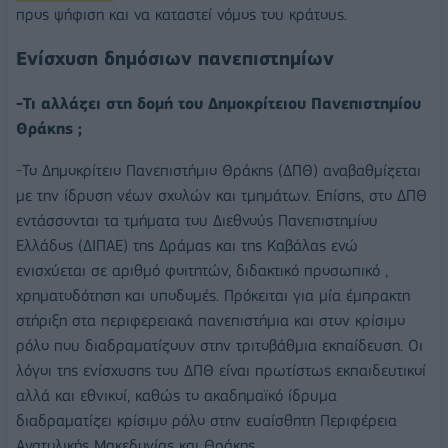
προς ψήφιση και να καταστεί νόμος του κράτους.
Ενίσχυση δημόσιων πανεπιστημίων
-Τι αλλάζει στη δομή του Δημοκρίτειου Πανεπιστημίου
Θράκης ;
-Το Δημοκρίτειο Πανεπιστήμιο Θράκης (ΔΠΘ) αναβαθμίζεται
με την ίδρυση νέων σχολών και τμημάτων. Επίσης, στο ΔΠΘ
εντάσσονται τα τμήματα του Διεθνούς Πανεπιστημίου
Ελλάδος (ΔΙΠΑΕ) της Δράμας και της Καβάλας ενώ
ενισχύεται σε αριθμό φοιτητών, διδακτικό προσωπικό ,
χρηματοδότηση και υποδομές. Πρόκειται για μία έμπρακτη
στήριξη στα περιφερειακά πανεπιστήμια και στον κρίσιμο
ρόλο που διαδραματίζουν στην τριτοβάθμια εκπαίδευση. Οι
λόγοι της ενίσχυσης του ΔΠΘ είναι πρωτίστως εκπαιδευτικοί
αλλά και εθνικοί, καθώς το ακαδημαϊκό ίδρυμα
διαδραματίζει κρίσιμο ρόλο στην ευαίσθητη Περιφέρεια
Ανατολικής Μακεδονίας και Θράκης.