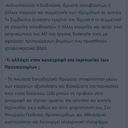
-Απλουστεύεται η διαδικασία ίδρυσης τεχνοβλαστών ή
άλλων εταιριών και συμμετοχής των ιδρυμάτων σε αυτούς.
Το Συμβούλιο Διοίκησης εγκρίνει την ίδρυση ή τη συμμετοχή
σε εταιρείες τεχνοβλαστών ή άλλες εταιρείες, και ορίζει τους
εκπροσώπους του ΑΕΙ στα όργανα διοίκησής τους, με
αφαίρεση προηγούμενων βημάτων που προσέθεταν
γραφειοκρατικά βάρη.
-Τι αλλάζει στην καταγραφή της περιουσίας των
Πανεπιστημίων ;
- Τα Ανώτατα Εκπαιδευτικά Ιδρύματα υποχρεούνται μέσω
των εταιρειών αξιοποίησης και διαχείρισης της περιουσίας
τους εντός δεκαοκτώ (18) μηνών να προβούν στην
απογραφή και τήρηση αρχείου της ακίνητης και κινητής
περιουσίας τους καθώς και στην ψηφιοποίησή του. Στο
Υπουργείο Παιδείας, Θρησκευμάτων και Αθλητισμού
αναπτύσσεται και λειτουργεί ηλεκτρονική πλατφόρμα