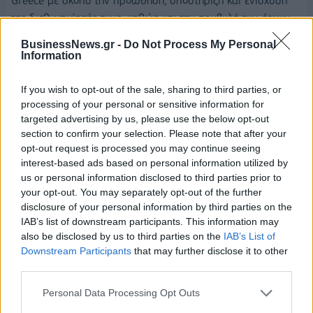
Greece με σκοπό την προώθηση, υποστήριξη και ενίσχυση
της διεθνοποίησής τους, καθώς και την προβολή του έργου
τους στο εξωτερικό.
BusinessNews.gr -
Do Not Process My Personal
Information
Προστίθεται η δυνατότητα η εταιρία να μπορεί να
χρηματοδοτείται πέρα από το Πρόγραμμα Δημοσίων
If you wish to opt-out of the sale, sharing to third parties, or
Επενδύσεων (ΠΔΕ) και από τους Ειδικούς Λογαριασμούς
processing of your personal or sensitive information for
Κονδυλίων Έρευνας (ΕΛΚΕ) των ιδρυμάτων, ύστερα από
targeted advertising by us, please use the below opt-out
section to confirm your selection. Please note that after your
απόφαση των οργάνων τους.
opt-out request is processed you may continue seeing
interest-based ads based on personal information utilized by
- Μπορούν να προστεθούν Έλληνες πανεπιστημιακοί
us or personal information disclosed to third parties prior to
όλων των βαθμίδων από το εξωτερικό στο δυναμικό
your opt-out. You may separately opt-out of the further
των ΑΕΙ;
disclosure of your personal information by third parties on the
IAB’s list of downstream participants. This information may
-Για την προσέλκυση Ελλήνων επιστημόνων που ζουν και
also be disclosed by us to third parties on the
IAB’s List of
εργάζονται στο εξωτερικό επεκτείνεται σε όλες τις βαθμίδες
Downstream Participants
that may further disclose it to other
ο θεσμός του «Συνεργαζόμενου Καθηγητή». Αυτό σημαίνει
third parties.
ότι καταξιωμένοι Έλληνες επιστήμονες, που κατέχουν θέση
Personal Data Processing Opt Outs
καθηγητή οποιασδήποτε βαθμίδας σε πανεπιστήμια της