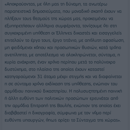
«Αποκρούοντας, με όλη μας τη δύναμη, τα ανωτέρω
παραπειστικά δημοσιεύματα, που μοναδικό σκοπό έχουν να
πλήξουν τους θεσμούς της χώρας μας, προκειμένου να
εξυπηρετήσουν αλλότρια συμφέροντα, τονίζουμε ότι στη
συγκεκριμένη υπόθεση οι Έλληνες δικαστές και εισαγγελείς
επιτελούν το έργο τους, έργο τιτάνιο, με απόλυτη αφοσίωση,
μη φειδόμενοι κόπου και προσωπικών θυσιών, κατά τρόπο
ανεπίληπτο, με αποτέλεσμα να ολοκληρώνεται, σύντομα, η
κυρία ανάκριση, έναν χρόνο περίπου μετά το πολύνεκρο
δυστύχημα, στο πλαίσιο της οποίας έχουν καταστεί
κατηγορούμενοι 31 άτομα μέχρι στιγμής και να διαφαίνεται
η σε σύντομο χρόνο εκδίκαση της υπόθεσης, ενώπιον του
αρμόδιου ποινικού δικαστηρίου. Η πολυσυζητημένη ποινική
ή άλλη ευθύνη των πολιτικών προσώπων ερευνάται από
την αρμόδια Επιτροπή της Βουλής, ενώπιον της οποίας έχει
διαβιβαστεί η δικογραφία, σύμφωνα με τον νόμο περί
ευθύνης υπουργών, όπως ορίζει το Σύνταγμα της χώρας».