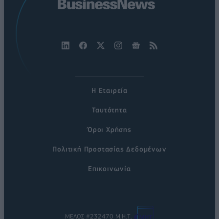
Η Εταιρεία
Ταυτότητα
Όροι Χρήσης
Πολιτική Προστασίας Δεδομένων
Επικοινωνία
ΜΕΛΟΣ #232470 Μ.Η.Τ.