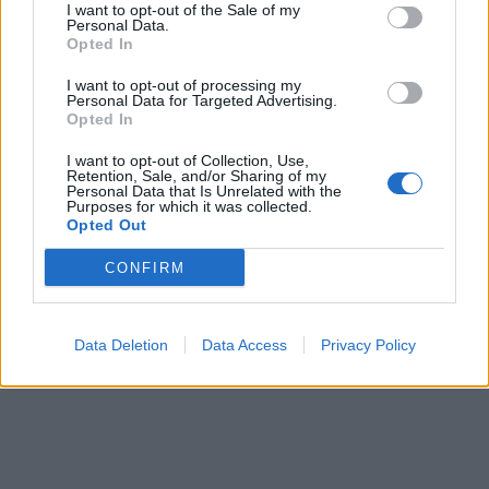
ΠΕΡΙΣΣΌΤΕΡΑ ΣΕ ΑΥΤΉ ΤΗΝ ΚΑΤΗΓΟΡΊΑ
I want to opt-out of the Sale of my
Personal Data.
Opted In
I want to opt-out of processing my
Personal Data for Targeted Advertising.
Opted In
I want to opt-out of Collection, Use,
Retention, Sale, and/or Sharing of my
Personal Data that Is Unrelated with the
Purposes for which it was collected.
Κυκλοφοριακές ρυθμίσεις
Opted Out
Μη κρατικά πανεπιστήμια:
στο κέντρο της Αθήνας,
Πώς θα γίνεται η
λόγω πανεκπαιδευτικού
CONFIRM
εισαγωγή - Ποιοι θα
08/02/2024 - 10:37
μπαίνουν χωρίς εξετάσεις
08/02/2024 - 08:29
Data Deletion
Data Access
Privacy Policy