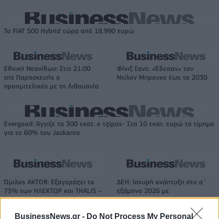
Το FIAT 500 Hybrid τώρα από 18.990 ευρώ
Εθνική Νεανίδων: Στις 21:00
Φίνιξ Σανς: «Έδεσαν» τον
της Παρασκευής ο
Ντίλον Μπρουκς έως το 2030
προημιτελικός με τη Λιθουανία
Evergood: Άγγιξε τα 300 εκατ. ο τζίρος- Στα 10 εκατ. ευρώ το τίμημα
για το 60% του Jackaroo
Όμιλος AKTOR: Εξαγοράζει το
ΔΕΗ: Ισχυρή ανάπτυξη στο α΄
75% των ΗΛΕΚΤΩΡ και THALIS –
εξάμηνο 2026 με
Στρατηγική συνεργασία με τη
προσαρμοσμένο EBITDA στα 1,2
Motor Oil
δισ. ευρώ
BusinessNews.gr -
Do Not Process My Personal