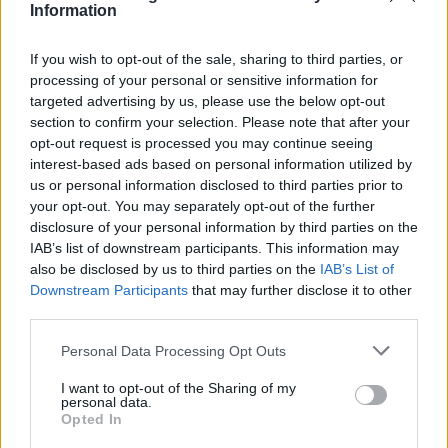
Information
Η συμφωνία Arval-Athlon αναδιαμορφώνει την αγορά leasing
If you wish to opt-out of the sale, sharing to third parties, or
processing of your personal or sensitive information for
targeted advertising by us, please use the below opt-out
section to confirm your selection. Please note that after your
VW: Η δύσκολη εξίσωση της
Alpha Bank: Για πρώτη φορά το
opt-out request is processed you may continue seeing
αναδιάρθρωσης
Αρχαίο Θέατρο Επιδαύρου
interest-based ads based on personal information utilized by
άνοιξε τις πύλες του σε όλους
us or personal information disclosed to third parties prior to
your opt-out. You may separately opt-out of the further
disclosure of your personal information by third parties on the
ESG Report 2025: Πώς η ΑΒ Βασιλόπουλος μετατρέπει τη
IAB’s list of downstream participants. This information may
βιωσιμότητα σε καθημερινή πράξη
also be disclosed by us to third parties on the
IAB’s List of
Downstream Participants
that may further disclose it to other
third parties.
Stoiximan: «Πού ήσουν;» στις μεγάλες στιγμές του Ολυμπιακού
Personal Data Processing Opt Outs
I want to opt-out of the Sharing of my
personal data.
Opted In