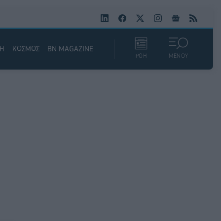
ΚΗ
ΚΟΣΜΟΣ
BN MAGAZINE
ΡΟΗ
ΜΕΝΟΥ