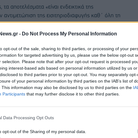
 τα αποτελέσματα «είναι ενδεικτικά της
ν αντιμετώπιση της εισιτηριοδιαφυγής καθ΄ όλη τη
ται με ακόμη μεγαλύτερη δυναμική και το 2024».
News.gr -
Do Not Process My Personal Information
76.391 έλεγχοι (με 81.451 βεβαιωμένες
022 (με 52.188 βεβαιωμένες παραβάσεις) και
to opt-out of the sale, sharing to third parties, or processing of your per
ιωμένες παραβάσεις).
formation for targeted advertising by us, please use the below opt-out s
r selection. Please note that after your opt-out request is processed y
eing interest-based ads based on personal information utilized by us or
υνολικό σχέδιο ανασυγκρότησης του Σώματος
disclosed to third parties prior to your opt-out. You may separately opt-
 Σταθερές Συγκοινωνίες, επισημαίνοντας πως προς
losure of your personal information by third parties on the IAB’s list of
. This information may also be disclosed by us to third parties on the
IA
Participants
that may further disclose it to other third parties.
l Data Processing Opt Outs
o opt-out of the Sharing of my personal data.