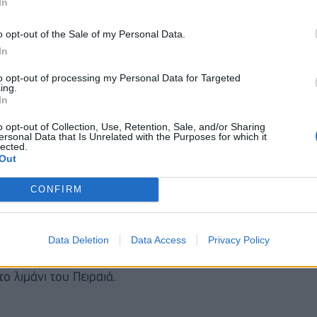
In
o opt-out of the Sale of my Personal Data.
In
to opt-out of processing my Personal Data for Targeted
ing.
In
o opt-out of Collection, Use, Retention, Sale, and/or Sharing
και από 45 εργαζόμενους το 2022 σήμερα διαθέτει
ersonal Data that Is Unrelated with the Purposes for which it
lected.
ματίζονται και νέες προσλήψεις προσωπικού.
Out
ινωνίας με το επιβατικό κοινό, καθώς ο ρόλος τους
CONFIRM
 έχει επεκταθεί και στο πεδίο της εξυπηρέτησης και
Data Deletion
Data Access
Privacy Policy
τυο Μετρό και Τραμ, με έμφαση σε σημεία - πύλες
ο λιμάνι του Πειραιά.