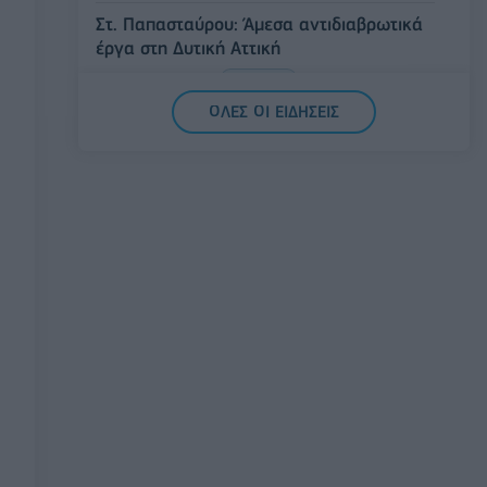
Στ. Παπασταύρου: Άμεσα αντιδιαβρωτικά
έργα στη Δυτική Αττική
06/08/2026 - 15:17
ΠΟΛΙΤΙΚΗ
ΟΛΕΣ ΟΙ ΕΙΔΗΣΕΙΣ
Συνάλλαγμα: Το ευρώ υποχωρεί κατά
0,11%, στα 1,1541 δολάρια
06/08/2026 - 14:59
ΟΙΚΟΝΟΜΙΑ