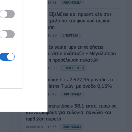
06/08/2026 - 16:51
ΟΙΚΟΝΟΜΙΑ
Eurobank: Εξελίξεις και προοπτικές στις
αγορές πετρελαίου και φυσικού αερίου
στην Ευρώπη
06/08/2026 - 16:20
ΕΝΕΡΓΕΙΑ
Οι ελληνικές scale-ups επιχειρήσεις
στρέφονται στην ανάπτυξη - Μεγαλύτερη
πρόκληση η προσέλκυση πελατών
06/08/2026 - 15:56
ΕΠΙΧΕΙΡΗΣΕΙΣ
Χρηματιστήριο: Στις 2.627,95 μονάδες ο
Γενικός Δείκτης Τιμών, με άνοδο 0,15%
06/08/2026 - 15:46
ΟΙΚΟΝΟΜΙΑ
ΥΠΑΑΤ: Αποζημιώσεις 38,1 εκατ. ευρώ σε
κτηνοτρόφους για ευλογιά, πανώλη και
αφθώδη πυρετό
06/08/2026 - 15:33
ΟΙΚΟΝΟΜΙΑ