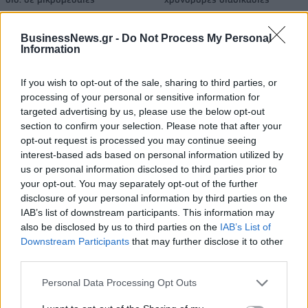
BusinessNews.gr -
Do Not Process My Personal
Information
Η Chery επενδύει 75 εκατ. δολάρια στην KG Mobility
If you wish to opt-out of the sale, sharing to third parties, or
processing of your personal or sensitive information for
Το FIAT 500 Hybrid τώρα από
Ατρόμητος και Novibet
targeted advertising by us, please use the below opt-out
18.990 ευρώ
συνεχίζουν μαζί: Ανανέωση της
section to confirm your selection. Please note that after your
συνεργασίας τους μέχρι το
opt-out request is processed you may continue seeing
2028
interest-based ads based on personal information utilized by
us or personal information disclosed to third parties prior to
your opt-out. You may separately opt-out of the further
18η συνεχόμενη χρονιά για τον ΟΤΕ στη διεθνή σειρά δεικτών
disclosure of your personal information by third parties on the
FTSE4Good
IAB’s list of downstream participants. This information may
also be disclosed by us to third parties on the
IAB’s List of
Downstream Participants
that may further disclose it to other
third parties.
Alpha Bank: Για πρώτη φορά το Αρχαίο Θέατρο Επιδαύρου άνοιξε τις
πύλες του σε όλους
Personal Data Processing Opt Outs