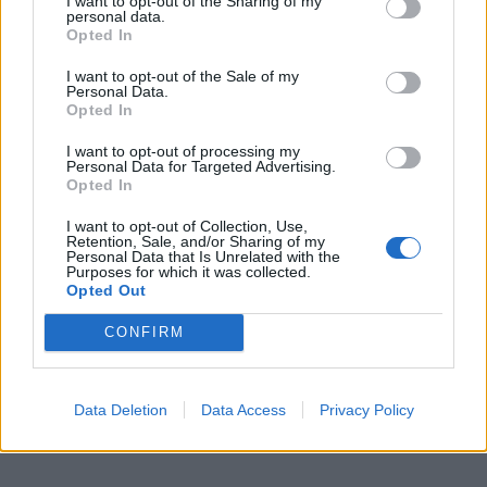
I want to opt-out of the Sharing of my
personal data.
Opted In
ΠΕΡΙΣΣΌΤΕΡΑ ΣΕ ΑΥΤΉ ΤΗΝ ΚΑΤΗΓΟΡΊΑ
I want to opt-out of the Sale of my
Personal Data.
Opted In
I want to opt-out of processing my
Personal Data for Targeted Advertising.
Opted In
I want to opt-out of Collection, Use,
Retention, Sale, and/or Sharing of my
Personal Data that Is Unrelated with the
ΣτΕ: Συνταγματική η
Purposes for which it was collected.
Opted Out
απαγόρευση παράλληλης
Στις 7 με 10 Δεκεμβρίου
και ενδοκοινοτικής
θα διεξαχθεί το 32ο
CONFIRM
εξαγωγής φαρμάκων
Πανελλήνιο
Πνευμονολογικό Συνέδριο
05/12/2023 - 18:01
05/12/2023 - 17:02
Data Deletion
Data Access
Privacy Policy