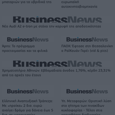
μπαταριών για τα υβριδικά της
ευρωπαϊκή
αυτοκινητοβιομηχανία
Νέο Audi A2 e-tron με στόχο την κορυφή της αποδοτικότητας
Άρης: Το πρόγραμμα
ΠΑΟΚ: Έφτασε στη Θεσσαλονίκη
προετοιμασίας και τα φιλικά
ο ΡαϊΚουάν Γκρέι (vid & pics)
Χρηματιστήριο Αθηνών: Εβδομαδιαία άνοδος 1,76%, κέρδη 23,31%
από τις αρχές του έτους
Ελληνική Αναπτυξιακή Τράπεζα:
Υπ. Μεταφορών: Οριστική λύση
Με «προίκα» 2 δισ. ευρώ
στο ζήτημα των πινακίδων
ανοίγει δρόμο για δάνεια έως 5
κυκλοφορίας - Τέλος στις
δισ. σε μικρομεσαίες
χρονοβόρες διαδικασίες