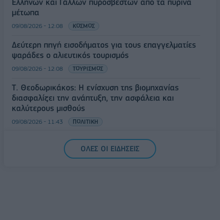
Ελλήνων και Γάλλων πυροσβεστών από τα πύρινα
μέτωπα
09/08/2026 - 12:08
ΚΟΣΜΟΣ
Δεύτερη πηγή εισοδήματος για τους επαγγελματίες
ψαράδες ο αλιευτικός τουρισμός
09/08/2026 - 12:08
ΤΟΥΡΙΣΜΟΣ
Τ. Θεοδωρικάκος: Η ενίσχυση της βιομηχανίας
διασφαλίζει την ανάπτυξη, την ασφάλεια και
καλύτερους μισθούς
09/08/2026 - 11:43
ΠΟΛΙΤΙΚΗ
Υπ. Μεταφορών: Οριστική λύση στο ζήτημα των
ΟΛΕΣ ΟΙ ΕΙΔΗΣΕΙΣ
πινακίδων κυκλοφορίας - Τέλος στις χρονοβόρες
διαδικασίες
09/08/2026 - 11:18
ΕΛΛΑΔΑ