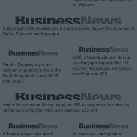
α΄ εξάμηνο
Όμιλος ΔΕΗ: Νέα συμφωνία για χαρτοφυλάκιο έργων ΑΠΕ άνω των 2
GW σε Πολωνία και Ουγγαρία
ΣΚΑΪ: Ολοκληρώθηκε η θητεία
του Γρηγόρη Δημητριάδη - Ο
Fourlis: Συμφωνία για την
Γιάννης Αλαφούζος επιστρέφει
πώληση συμμετοχής στο Sofia
στη θέση του CEO
South Ring Mall έναντι 49,35
εκατ. ευρώ
Media: Με ενίσχυση 8 εκατ. ευρώ σε 451 επιχειρήσεις ξεκίνησε το
πρόγραμμα στήριξης- Κάλυψη εισφορών ΕΔΟΕΑΠ
Η Toyota φέρνει νέα γενιά
Σε κινεζική… πολιορκία η