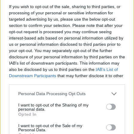
If you wish to opt-out of the sale, sharing to third parties, or
processing of your personal or sensitive information for
targeted advertising by us, please use the below opt-out
section to confirm your selection. Please note that after your
Στο «μικροσκόπιο» 5.000
opt-out request is processed you may continue seeing
κωδικοί προϊόντων για
interest-based ads based on personal information utilized by
τυχόν παραβίαση του
us or personal information disclosed to third parties prior to
πλαφόν
ΕΤΑΔ: Μετέτρεψε την
your opt-out. You may separately opt-out of the further
05/10/2023 - 13:20
ιστοσελίδα της σε
disclosure of your personal information by third parties on the
προσβάσιμη για ΑμεΑ
IAB’s list of downstream participants. This information may
also be disclosed by us to third parties on the
IAB’s List of
05/10/2023 - 11:57
Downstream Participants
that may further disclose it to other
third parties.
Personal Data Processing Opt Outs
I want to opt-out of the Sharing of my
personal data.
Opted In
I want to opt-out of the Sale of my
Personal Data.