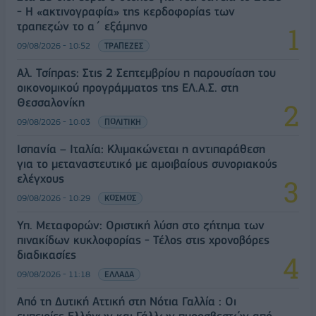
- Η «ακτινογραφία» της κερδοφορίας των
τραπεζών το α΄ εξάμηνο
09/08/2026 - 10:52
ΤΡΑΠΕΖΕΣ
Αλ. Τσίπρας: Στις 2 Σεπτεμβρίου η παρουσίαση του
οικονομικού προγράμματος της ΕΛ.Α.Σ. στη
Θεσσαλονίκη
09/08/2026 - 10:03
ΠΟΛΙΤΙΚΗ
Ισπανία – Ιταλία: Κλιμακώνεται η αντιπαράθεση
για το μεταναστευτικό με αμοιβαίους συνοριακούς
ελέγχους
09/08/2026 - 10:29
ΚΟΣΜΟΣ
Υπ. Μεταφορών: Οριστική λύση στο ζήτημα των
πινακίδων κυκλοφορίας - Τέλος στις χρονοβόρες
διαδικασίες
09/08/2026 - 11:18
ΕΛΛΑΔΑ
Από τη Δυτική Αττική στη Νότια Γαλλία : Οι
εμπειρίες Ελλήνων και Γάλλων πυροσβεστών από