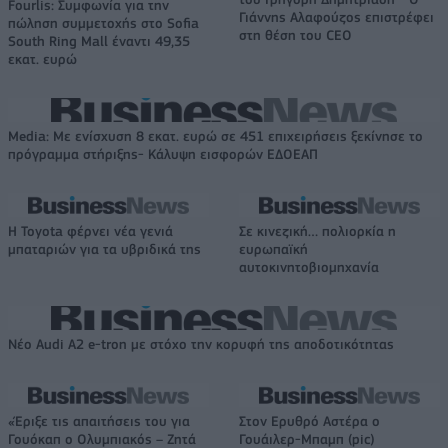
Fourlis: Συμφωνία για την
Γιάννης Αλαφούζος επιστρέφει
πώληση συμμετοχής στο Sofia
στη θέση του CEO
South Ring Mall έναντι 49,35
εκατ. ευρώ
Media: Με ενίσχυση 8 εκατ. ευρώ σε 451 επιχειρήσεις ξεκίνησε το
πρόγραμμα στήριξης- Κάλυψη εισφορών ΕΔΟΕΑΠ
Η Toyota φέρνει νέα γενιά
Σε κινεζική… πολιορκία η
μπαταριών για τα υβριδικά της
ευρωπαϊκή
αυτοκινητοβιομηχανία
Νέο Audi A2 e-tron με στόχο την κορυφή της αποδοτικότητας
«Έριξε τις απαιτήσεις του για
Στον Ερυθρό Αστέρα ο
Γουόκαπ ο Ολυμπιακός – Ζητά
Γουάιλερ-Μπαμπ (pic)