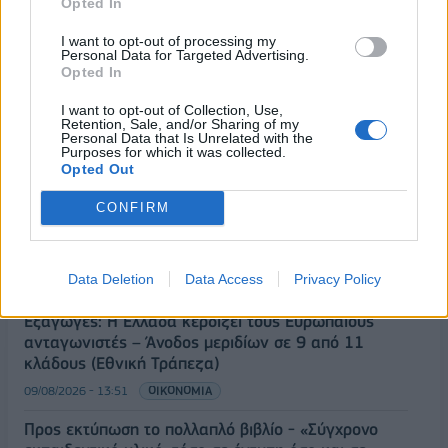
Opted In
I want to opt-out of processing my
Personal Data for Targeted Advertising.
Opted In
ΡΟΗ ΕΙΔΗΣΕΩΝ
I want to opt-out of Collection, Use,
Retention, Sale, and/or Sharing of my
Personal Data that Is Unrelated with the
Π. Μαρινάκης: «Το δημογραφικό δεν μπορεί να
Purposes for which it was collected.
περιμένει»
Opted Out
09/08/2026 - 14:34
ΠΟΛΙΤΙΚΗ
CONFIRM
Ε. Τουρνάς: Πάνω από 400 πυρκαγιές σε δέκα
ημέρες - Σε επιφυλακή ο κρατικός μηχανισμός
Data Deletion
Data Access
Privacy Policy
09/08/2026 - 14:17
ΠΟΛΙΤΙΚΗ
Εξαγωγές: Η Ελλάδα κερδίζει τους Ευρωπαίους
ανταγωνιστές – Άνοδος μεριδίων σε 9 από 11
κλάδους (Εθνική Τράπεζα)
09/08/2026 - 13:51
ΟΙΚΟΝΟΜΙΑ
Προς εκτύπωση το πολλαπλό βιβλίο - «Σύγχρονο