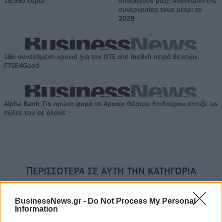
18.990 ευρώ
συνεχίζουν μαζί: Ανανέωση της
συνεργασίας τους μέχρι το
2028
18η συνεχόμενη χρονιά για τον ΟΤΕ στη διεθνή σειρά δεικτών
FTSE4Good
Alpha Bank: Για πρώτη φορά το Αρχαίο Θέατρο Επιδαύρου άνοιξε τις
πύλες του σε όλους
ΠΕΡΙΣΣΌΤΕΡΑ ΣΕ ΑΥΤΉ ΤΗΝ ΚΑΤΗΓΟΡΊΑ
BusinessNews.gr -
Do Not Process My Personal
Information