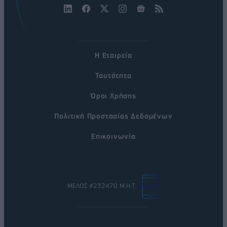
Η Εταιρεία
Ταυτότητα
Όροι Χρήσης
Πολιτική Προστασίας Δεδομένων
Επικοινωνία
ΜΕΛΟΣ #232470 Μ.Η.Τ.