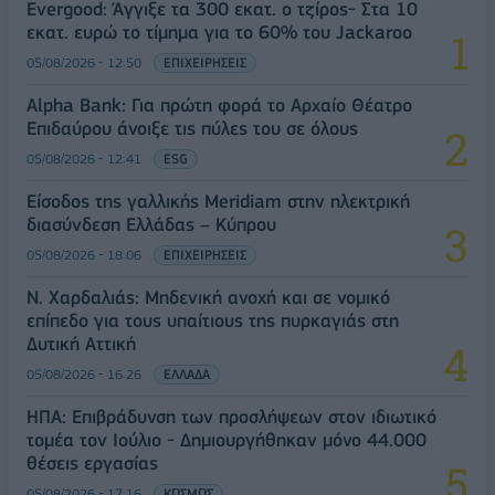
Evergood: Άγγιξε τα 300 εκατ. ο τζίρος- Στα 10
εκατ. ευρώ το τίμημα για το 60% του Jackaroo
05/08/2026 - 12:50
ΕΠΙΧΕΙΡΗΣΕΙΣ
Alpha Bank: Για πρώτη φορά το Αρχαίο Θέατρο
Επιδαύρου άνοιξε τις πύλες του σε όλους
05/08/2026 - 12:41
ESG
Είσοδος της γαλλικής Meridiam στην ηλεκτρική
διασύνδεση Ελλάδας – Κύπρου
05/08/2026 - 18:06
ΕΠΙΧΕΙΡΗΣΕΙΣ
Ν. Χαρδαλιάς: Μηδενική ανοχή και σε νομικό
επίπεδο για τους υπαίτιους της πυρκαγιάς στη
Δυτική Αττική
05/08/2026 - 16:26
ΕΛΛΑΔΑ
ΗΠΑ: Επιβράδυνση των προσλήψεων στον ιδιωτικό
τομέα τον Ιούλιο - Δημιουργήθηκαν μόνο 44.000
θέσεις εργασίας
05/08/2026 - 17:16
ΚΟΣΜΟΣ