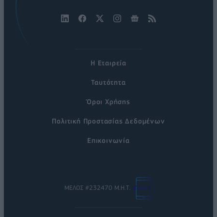
Η Εταιρεία
Ταυτότητα
Όροι Χρήσης
Πολιτική Προστασίας Δεδομένων
Επικοινωνία
ΜΕΛΟΣ #232470 Μ.Η.Τ.