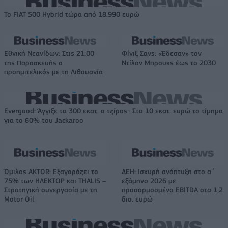
Το FIAT 500 Hybrid τώρα από 18.990 ευρώ
Εθνική Νεανίδων: Στις 21:00
Φίνιξ Σανς: «Έδεσαν» τον
της Παρασκευής ο
Ντίλον Μπρουκς έως το 2030
προημιτελικός με τη Λιθουανία
Evergood: Άγγιξε τα 300 εκατ. ο τζίρος- Στα 10 εκατ. ευρώ το τίμημα
για το 60% του Jackaroo
Όμιλος AKTOR: Εξαγοράζει το
ΔΕΗ: Ισχυρή ανάπτυξη στο α΄
75% των ΗΛΕΚΤΩΡ και THALIS –
εξάμηνο 2026 με
Στρατηγική συνεργασία με τη
προσαρμοσμένο EBITDA στα 1,2
Motor Oil
δισ. ευρώ