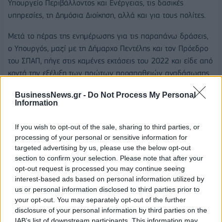
Υπουργείο Περιβάλλοντος και Ενέργειας, τις δασικές
υπηρεσίες, τη Δημόσια Διοίκηση, αλλά και για τους πολίτες.
Μετά το πέρας της ενημέρωσης για τις παραπάνω δράσεις,
ο Υπουργός, μαζί με τη Δήμαρχο Πεντέλης και τον Πρόεδρο
του ΣΠΑΠ, πήγε στις καμένες εκτάσεις του 2022 και είδε από
κοντά την εξέλιξη των πρώτων προσπαθειών αναδάσωσης
στην περιοχή.
BusinessNews.gr -
Do Not Process My Personal
Information
If you wish to opt-out of the sale, sharing to third parties, or
processing of your personal or sensitive information for
ΚΛΙΜΑΤΙΚΗ ΑΛΛΑΓΗ
ΠΕΝΤΕΛΗ
targeted advertising by us, please use the below opt-out
section to confirm your selection. Please note that after your
opt-out request is processed you may continue seeing
interest-based ads based on personal information utilized by
us or personal information disclosed to third parties prior to
your opt-out. You may separately opt-out of the further
disclosure of your personal information by third parties on the
IAB’s list of downstream participants. This information may