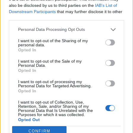
also be disclosed by us to third parties on the
IAB’s List of
Downstream Participants
that may further disclose it to other
third parties.
Personal Data Processing Opt Outs
I want to opt-out of the Sharing of my
personal data.
Opted In
I want to opt-out of the Sale of my
Personal Data.
Opted In
Πήρε τον Αλέρικ Φρίμαν ο Βίκος Ιωαννίνων
I want to opt-out of processing my
Personal Data for Targeted Advertising.
Opted In
Στους Ντένβερ Νάγκετς ο Λόνι
I want to opt-out of Collection, Use,
Γουόκερ
Metlen: Ρεκόρ EBITDA στο α'
Retention, Sale, and/or Sharing of my
εξάμηνο, στα 550 εκατ. ευρώ –
Personal Data that Is Unrelated with the
Purposes for which it was collected.
Καθαρά κέρδη 313 εκατ. ευρώ.
Opted Out
CONFIRM