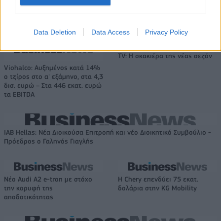
HELLENiQ ENERGY: Κέρδη 393 εκατ. ευρώ στο α' εξάμηνο – Στα 734
εκατ. ευρώ τα EBITDA
Data Deletion
Data Access
Privacy Policy
TV: Η σκακιέρα της νέας σεζόν
Viohalco: Αυξημένος κατά 14%
ο τζίρος στο α' εξάμηνο, στα 4,3
δισ. ευρώ – Στα 446 εκατ. ευρώ
τα EBITDA
IAB Hellas: Νέα Διοικούσα Επιτροπή και νέο Διοικητικό Συμβούλιο -
Πρόεδρος ο Γαληνός Γιαγλής
Νέο Audi A2 e-tron με στόχο
Η Chery επενδύει 75 εκατ.
την κορυφή της
δολάρια στην KG Mobility
αποδοτικότητας