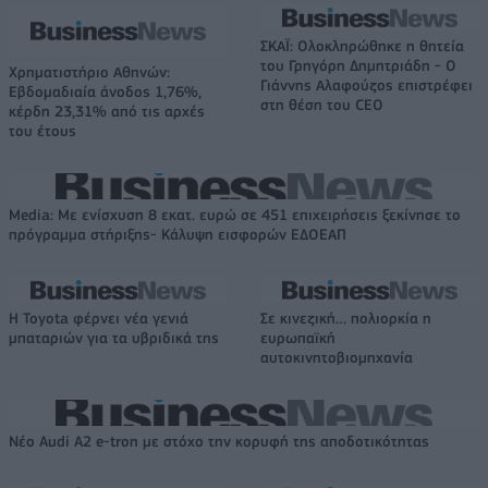
ΣΚΑΪ: Ολοκληρώθηκε η θητεία
του Γρηγόρη Δημητριάδη - Ο
Χρηματιστήριο Αθηνών:
Γιάννης Αλαφούζος επιστρέφει
Εβδομαδιαία άνοδος 1,76%,
στη θέση του CEO
κέρδη 23,31% από τις αρχές
του έτους
Media: Με ενίσχυση 8 εκατ. ευρώ σε 451 επιχειρήσεις ξεκίνησε το
πρόγραμμα στήριξης- Κάλυψη εισφορών ΕΔΟΕΑΠ
Η Toyota φέρνει νέα γενιά
Σε κινεζική… πολιορκία η
μπαταριών για τα υβριδικά της
ευρωπαϊκή
αυτοκινητοβιομηχανία
Νέο Audi A2 e-tron με στόχο την κορυφή της αποδοτικότητας