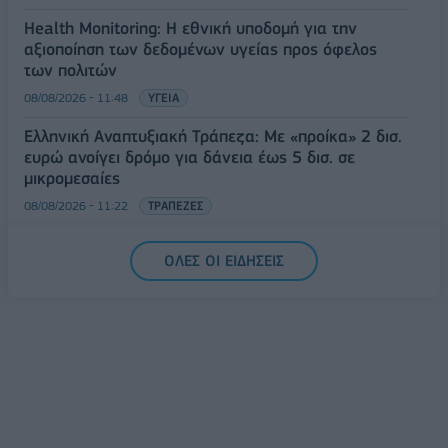
Health Monitoring: Η εθνική υποδομή για την
αξιοποίηση των δεδομένων υγείας προς όφελος
των πολιτών
08/08/2026 - 11:48
ΥΓΕΙΑ
Ελληνική Αναπτυξιακή Τράπεζα: Με «προίκα» 2 δισ.
ευρώ ανοίγει δρόμο για δάνεια έως 5 δισ. σε
μικρομεσαίες
08/08/2026 - 11:22
ΤΡΑΠΕΖΕΣ
5G παντού, 6G στον ορίζοντα: Πού βρίσκεται η
ΟΛΕΣ ΟΙ ΕΙΔΗΣΕΙΣ
Ελλάδα στη μεγάλη τεχνολογική μετάβαση
08/08/2026 - 10:54
ΤΕΧΝΟΛΟΓΙΑ