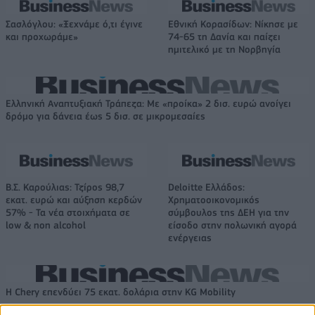
Σασλόγλου: «Ξεχνάμε ό,τι έγινε
Εθνική Κορασίδων: Νίκησε με
και προχωράμε»
74-65 τη Δανία και παίζει
ημιτελικό με τη Νορβηγία
Ελληνική Αναπτυξιακή Τράπεζα: Με «προίκα» 2 δισ. ευρώ ανοίγει
δρόμο για δάνεια έως 5 δισ. σε μικρομεσαίες
Β.Σ. Καρούλιας: Τζίρος 98,7
Deloitte Ελλάδος:
εκατ. ευρώ και αύξηση κερδών
Χρηματοοικονομικός
57% - Τα νέα στοιχήματα σε
σύμβουλος της ΔΕΗ για την
low & non alcohol
είσοδο στην πολωνική αγορά
ενέργειας
Η Chery επενδύει 75 εκατ. δολάρια στην KG Mobility