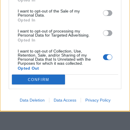
Opted In
I want to opt-out of the Sale of my
Personal Data.
Opted In
I want to opt-out of processing my
Personal Data for Targeted Advertising.
Opted In
Από σήμερα τριήμερη
περιοδεία Αυγενάκη στην
I want to opt-out of Collection, Use,
Κεντρική Μακεδονία
Retention, Sale, and/or Sharing of my
Επίσκεψη της Υφυπουργού
Personal Data that Is Unrelated with the
29/08/2023 - 09:39
Purposes for which it was collected.
Ανάπτυξης, Άννας Μάνη –
Opted Out
Παπαδημητρίου στο
Ελληνικό Ινστιτούτο
CONFIRM
Μετρολογίας
29/08/2023 - 11:27
Data Deletion
Data Access
Privacy Policy