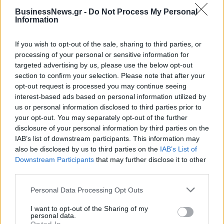
BusinessNews.gr -
Do Not Process My Personal
Information
Το FIAT 500 Hybrid τώρα από
Ατρόμητος και Novibet
18.990 ευρώ
συνεχίζουν μαζί: Ανανέωση της
συνεργασίας τους μέχρι το
If you wish to opt-out of the sale, sharing to third parties, or
2028
processing of your personal or sensitive information for
targeted advertising by us, please use the below opt-out
section to confirm your selection. Please note that after your
opt-out request is processed you may continue seeing
18η συνεχόμενη χρονιά για τον ΟΤΕ στη διεθνή σειρά δεικτών
interest-based ads based on personal information utilized by
FTSE4Good
us or personal information disclosed to third parties prior to
your opt-out. You may separately opt-out of the further
disclosure of your personal information by third parties on the
Alpha Bank: Για πρώτη φορά το Αρχαίο Θέατρο Επιδαύρου άνοιξε τις
IAB’s list of downstream participants. This information may
πύλες του σε όλους
also be disclosed by us to third parties on the
IAB’s List of
Downstream Participants
that may further disclose it to other
third parties.
Personal Data Processing Opt Outs
ΠΕΡΙΣΣΌΤΕΡΑ ΣΕ ΑΥΤΉ ΤΗΝ ΚΑΤΗΓΟΡΊΑ
I want to opt-out of the Sharing of my
personal data.