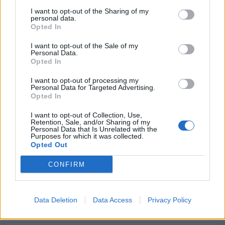
Νέο μήνυμα 112:
I want to opt-out of the Sharing of my
Φωτιά στον Κουβαρά:
personal data.
Εκκενώστε προς Αθήνα
Διακοπή κυκλοφορίας στη
Opted In
όσοι βρίσκεστε στο
Λεωφόρο Αναβύσσου
Λαγονήσι
I want to opt-out of the Sale of my
17/07/2023 - 16:03
Personal Data.
17/07/2023 - 16:32
Opted In
I want to opt-out of processing my
Personal Data for Targeted Advertising.
Opted In
I want to opt-out of Collection, Use,
Retention, Sale, and/or Sharing of my
Personal Data that Is Unrelated with the
Purposes for which it was collected.
Opted Out
CONFIRM
ΡΟΗ ΕΙΔΗΣΕΩΝ
Data Deletion
Data Access
Privacy Policy