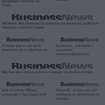
πρόγραμμα ενίσχυσης του
Τύπου
IAB Hellas: Νέα Διοικούσα Επιτροπή και νέο Διοικητικό Συμβούλιο -
Πρόεδρος ο Γαληνός Γιαγλής
Η Toyota φέρνει νέα γενιά
Σε κινεζική… πολιορκία η
μπαταριών για τα υβριδικά της
ευρωπαϊκή
αυτοκινητοβιομηχανία
Νέο Audi A2 e-tron με στόχο την κορυφή της αποδοτικότητας
Δόξα Λευκάδας: Έβδομη
Platon BC: «Στόχος μας στις
μεταγραφή ο Τζος Σάρμα (vid)
ακαδημίες να εξελίσσονται οι
παίκτες»