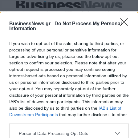
18η συνεχόμενη χρονιά για τον ΟΤΕ στη διεθνή σειρά δεικτών
FTSE4Good
BusinessNews.gr -
Do Not Process My Personal
Information
Alpha Bank: Για πρώτη φορά το Αρχαίο Θέατρο Επιδαύρου άνοιξε τις
If you wish to opt-out of the sale, sharing to third parties, or
πύλες του σε όλους
processing of your personal or sensitive information for
targeted advertising by us, please use the below opt-out
section to confirm your selection. Please note that after your
opt-out request is processed you may continue seeing
interest-based ads based on personal information utilized by
us or personal information disclosed to third parties prior to
ΠΕΡΙΣΣΌΤΕΡΑ ΣΕ ΑΥΤΉ ΤΗΝ ΚΑΤΗΓΟΡΊΑ
your opt-out. You may separately opt-out of the further
disclosure of your personal information by third parties on the
IAB’s list of downstream participants. This information may
also be disclosed by us to third parties on the
IAB’s List of
Downstream Participants
that may further disclose it to other
third parties.
Personal Data Processing Opt Outs