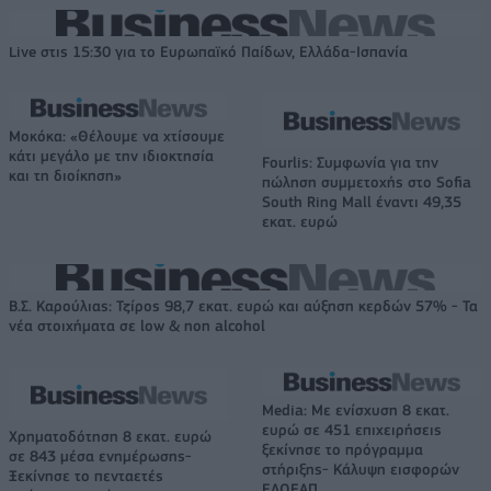
Live στις 15:30 για το Ευρωπαϊκό Παίδων, Ελλάδα-Ισπανία
Μοκόκα: «Θέλουμε να χτίσουμε
κάτι μεγάλο με την ιδιοκτησία
Fourlis: Συμφωνία για την
και τη διοίκηση»
πώληση συμμετοχής στο Sofia
South Ring Mall έναντι 49,35
εκατ. ευρώ
Β.Σ. Καρούλιας: Τζίρος 98,7 εκατ. ευρώ και αύξηση κερδών 57% - Τα
νέα στοιχήματα σε low & non alcohol
Media: Με ενίσχυση 8 εκατ.
ευρώ σε 451 επιχειρήσεις
Χρηματοδότηση 8 εκατ. ευρώ
ξεκίνησε το πρόγραμμα
σε 843 μέσα ενημέρωσης-
στήριξης- Κάλυψη εισφορών
Ξεκίνησε το πενταετές
ΕΔΟΕΑΠ