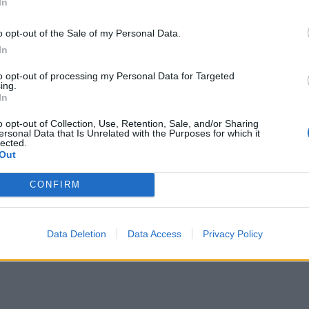
In
Λ/ΕΠΑΛ του 2023. Η δημιουργία του προσωπικού
τους υποψηφίους για υποβολή Παράλληλου
o opt-out of the Sale of my Personal Data.
ο ΓΕΛ/ΕΠΑΛ που φοιτούσαν.
In
to opt-out of processing my Personal Data for Targeted
ing.
In
o opt-out of Collection, Use, Retention, Sale, and/or Sharing
ersonal Data that Is Unrelated with the Purposes for which it
lected.
Out
CONFIRM
Data Deletion
Data Access
Privacy Policy