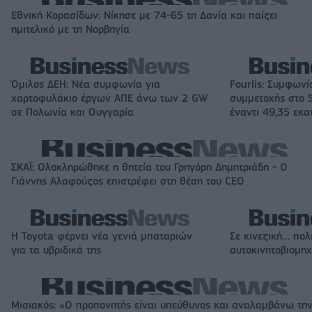
Εθνική Κορασίδων: Νίκησε με 74-65 τη Δανία και παίζει
ημιτελικό με τη Νορβηγία
Όμιλος ΔΕΗ: Νέα συμφωνία για
Fourlis: Συμφωνί
χαρτοφυλάκιο έργων ΑΠΕ άνω των 2 GW
συμμετοχής στο S
σε Πολωνία και Ουγγαρία
έναντι 49,35 εκα
ΣΚΑΪ: Ολοκληρώθηκε η θητεία του Γρηγόρη Δημητριάδη - Ο
Γιάννης Αλαφούζος επιστρέφει στη θέση του CEO
Η Toyota φέρνει νέα γενιά μπαταριών
Σε κινεζική… πολ
για τα υβριδικά της
αυτοκινητοβιομη
Μισιακός: «Ο προπονητής είναι υπεύθυνος και αναλαμβάνω τη