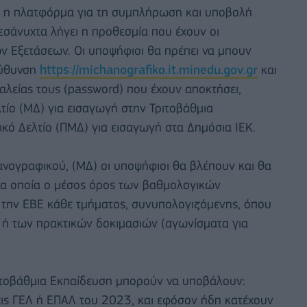
ει η πλατφόρμα για τη συμπλήρωση και υποβολή
σάνυχτα λήγει η προθεσμία που έχουν οι
ν Εξετάσεων. Οι υποψήφιοι θα πρέπει να μπουν
εύθυνση
https://michanografiko.it.minedu.gov.gr
και
λείας τους (password) που έχουν αποκτήσει,
ίο (ΜΔ) για εισαγωγή στην Τριτοβάθμια
κό Δελτίο (ΠΜΔ) για εισαγωγή στα Δημόσια ΙΕΚ.
ανογραφικού, (ΜΔ) οι υποψήφιοι θα βλέπουν και θα
 τα οποία ο μέσος όρος των βαθμολογικών
ό την ΕΒΕ κάθε τμήματος, συνυπολογιζόμενης, όπου
ος ή των πρακτικών δοκιμασιών (αγωνίσματα για
ιτοβάθμια Εκπαίδευση μπορούν να υποβάλουν:
σεις ΓΕΛ ή ΕΠΑΛ του 2023, και εφόσον ήδη κατέχουν