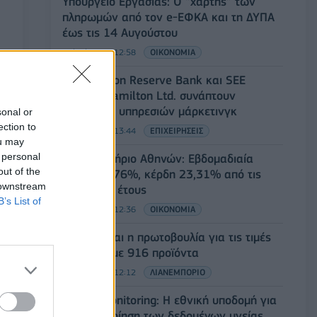
Υπουργείο Εργασίας: Ο “χάρτης” των
πληρωμών από τον e-ΕΦΚΑ και τη ΔΥΠΑ
έως τις 14 Αυγούστου
08/08/2026 - 12:58
ΟΙΚΟΝΟΜΙΑ
Οι Hamilton Reserve Bank και SEE
Capital Hamilton Ltd. συνάπτουν
συμφωνία υπηρεσιών μάρκετινγκ
sonal or
ection to
08/08/2026 - 13:44
ΕΠΙΧΕΙΡΗΣΕΙΣ
ou may
 personal
Χρηματιστήριο Αθηνών: Εβδομαδιαία
out of the
άνοδος 1,76%, κέρδη 23,31% από τις
 downstream
αρχές του έτους
B’s List of
08/08/2026 - 12:36
ΟΙΚΟΝΟΜΙΑ
Διευρύνεται η πρωτοβουλία για τις τιμές
στο ράφι με 916 προϊόντα
08/08/2026 - 12:12
ΛΙΑΝΕΜΠΟΡΙΟ
Health Monitoring: Η εθνική υποδομή για
την αξιοποίηση των δεδομένων υγείας