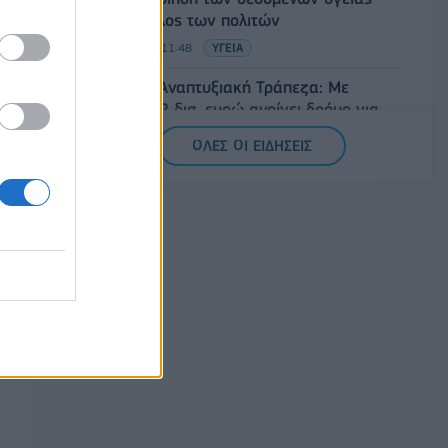
προς όφελος των πολιτών
08/08/2026 - 11:48
ΥΓΕΙΑ
Ελληνική Αναπτυξιακή Τράπεζα: Με
«προίκα» 2 δισ. ευρώ ανοίγει δρόμο για
δάνεια έως 5 δισ. σε μικρομεσαίες
ΟΛΕΣ ΟΙ ΕΙΔΗΣΕΙΣ
08/08/2026 - 11:22
ΤΡΑΠΕΖΕΣ
5G παντού, 6G στον ορίζοντα: Πού
βρίσκεται η Ελλάδα στη μεγάλη
τεχνολογική μετάβαση
08/08/2026 - 10:54
ΤΕΧΝΟΛΟΓΙΑ