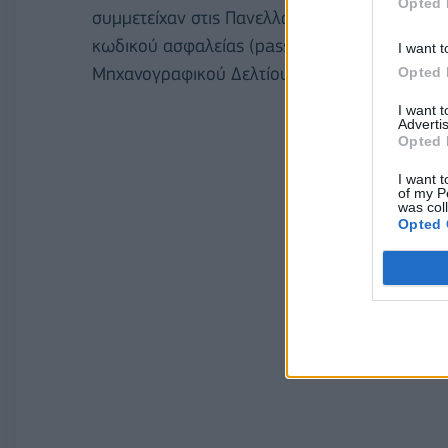
Opted 
συμμετείχαν στις Πανελλαδικές Εξετάσεις ΓΕ
κωδικού ασφαλείας (password) από αυτούς 
I want t
Μηχανογραφικού Δελτίου, έγινε ή γίνεται στ
Opted 
I want 
Advertis
Opted 
I want t
of my P
was col
Opted 