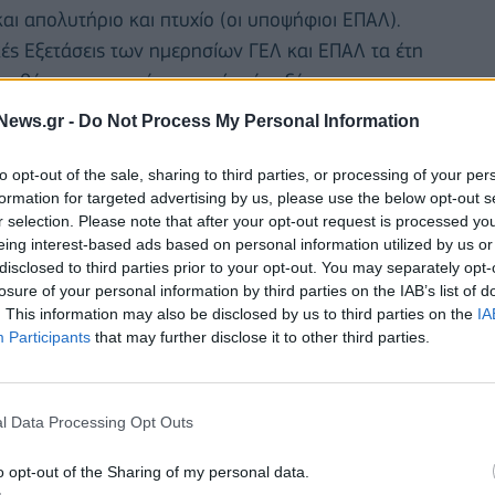
αι απολυτήριο και πτυχίο (οι υποψήφιοι ΕΠΑΛ).
κές Εξετάσεις των ημερησίων ΓΕΛ και ΕΠΑΛ τα έτη
ν θέσεων εισακτέων, χωρίς νέα εξέταση.
υν στη διαδικασία επιλογής με τα μόρια που είχαν
News.gr -
Do Not Process My Personal Information
 για τους μεν υποψηφίους του 10% έτους 2021 ισχύει
ς δε υποψηφίους του 10% έτους 2022 ισχύει η
to opt-out of the sale, sharing to third parties, or processing of your per
formation for targeted advertising by us, please use the below opt-out s
r selection. Please note that after your opt-out request is processed y
eing interest-based ads based on personal information utilized by us or
τίο (ΠΜΔ) για εισαγωγή στα ΔΙΕΚ, οι υποψήφιοι
disclosed to third parties prior to your opt-out. You may separately opt-
losure of your personal information by third parties on the IAB’s list of
(24:00), με τον ίδιο προσωπικό κωδικό ασφαλείας
. This information may also be disclosed by us to third parties on the
IA
ληλο Μηχανογραφικό Δελτίο για τα Δημόσια ΙΕΚ.
Participants
that may further disclose it to other third parties.
ραφικού Δελτίου για εισαγωγή στα Δημόσια ΙΕΚ
και συμμετείχαν στις Πανελλαδικές Εξετάσεις
l Data Processing Opt Outs
o opt-out of the Sharing of my personal data.
ν ΓΕΛ/ΕΠΑΛ του τρέχοντος σχολικού έτους που δεν