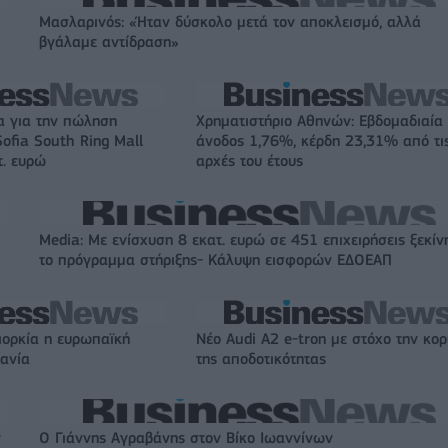
Μασλαρινός: «Ήταν δύσκολο μετά τον αποκλεισμό, αλλά
βγάλαμε αντίδραση»
α για την πώληση
Χρηματιστήριο Αθηνών: Εβδομαδιαία
ofia South Ring Mall
άνοδος 1,76%, κέρδη 23,31% από τι
τ. ευρώ
αρχές του έτους
Media: Με ενίσχυση 8 εκατ. ευρώ σε 451 επιχειρήσεις ξεκίν
το πρόγραμμα στήριξης- Κάλυψη εισφορών ΕΔΟΕΑΠ
ιορκία η ευρωπαϊκή
Νέο Audi A2 e-tron με στόχο την κο
χανία
της αποδοτικότητας
ν
Ο Γιάννης Αγραβάνης στον Βίκο Ιωαννίνων