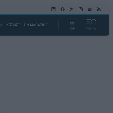
ΚΗ
ΚΟΣΜΟΣ
BN MAGAZINE
ΡΟΗ
ΜΕΝΟΥ