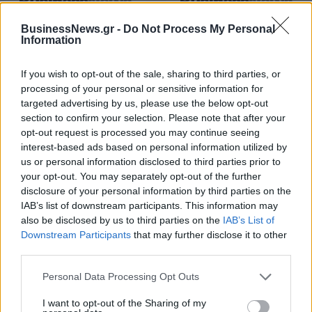
Χρηματοδότηση 8 εκατ. ευρώ
Metlen: Ρεκόρ EBITDA στο α'
BusinessNews.gr -
Do Not Process My Personal
Information
σε 843 μέσα ενημέρωσης-
εξάμηνο, στα 550 εκατ. ευρώ –
Ξεκίνησε το πενταετές
Καθαρά κέρδη 313 εκατ. ευρώ
πρόγραμμα ενίσχυσης του
If you wish to opt-out of the sale, sharing to third parties, or
Τύπου
processing of your personal or sensitive information for
targeted advertising by us, please use the below opt-out
section to confirm your selection. Please note that after your
Η Chery επενδύει 75 εκατ. δολάρια στην KG Mobility
opt-out request is processed you may continue seeing
interest-based ads based on personal information utilized by
us or personal information disclosed to third parties prior to
your opt-out. You may separately opt-out of the further
Το FIAT 500 Hybrid τώρα από
Ατρόμητος και Novibet
disclosure of your personal information by third parties on the
18.990 ευρώ
συνεχίζουν μαζί: Ανανέωση της
IAB’s list of downstream participants. This information may
συνεργασίας τους μέχρι το
also be disclosed by us to third parties on the
IAB’s List of
2028
Downstream Participants
that may further disclose it to other
third parties.
Personal Data Processing Opt Outs
18η συνεχόμενη χρονιά για τον ΟΤΕ στη διεθνή σειρά δεικτών
FTSE4Good
I want to opt-out of the Sharing of my