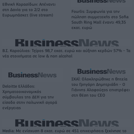
Εθνική Κορασίδων: Απέναντι
στη Δανία για το 2/2 στο
Fourlis: Συμφωνία για την
Ευρωμπάσκετ (live stream)
πώληση συμμετοχής στο Sofia
South Ring Mall έναντι 49,35
εκατ. ευρώ
Β.Σ. Καρούλιας: Τζίρος 98,7 εκατ. ευρώ και αύξηση κερδών 57% - Τα
νέα στοιχήματα σε low & non alcohol
ΣΚΑΪ: Ολοκληρώθηκε η θητεία
του Γρηγόρη Δημητριάδη - Ο
Deloitte Ελλάδος:
Γιάννης Αλαφούζος επιστρέφει
Χρηματοοικονομικός
στη θέση του CEO
σύμβουλος της ΔΕΗ για την
είσοδο στην πολωνική αγορά
ενέργειας
Media: Με ενίσχυση 8 εκατ. ευρώ σε 451 επιχειρήσεις ξεκίνησε το