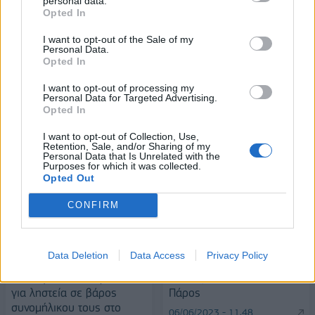
personal data.
Opted In
Alpha Bank: Για πρώτη φορά το Αρχαίο Θέατρο Επιδαύρου άνοιξε τις
I want to opt-out of the Sale of my
πύλες του σε όλους
Personal Data.
Opted In
I want to opt-out of processing my
Personal Data for Targeted Advertising.
Opted In
ΠΕΡΙΣΣΌΤΕΡΑ ΣΕ ΑΥΤΉ ΤΗΝ ΚΑΤΗΓΟΡΊΑ
I want to opt-out of Collection, Use,
Retention, Sale, and/or Sharing of my
Personal Data that Is Unrelated with the
Purposes for which it was collected.
Opted Out
CONFIRM
Ιδιαίτερα δημοφιλείς σε
Data Deletion
Data Access
Privacy Policy
Αμερική και Καναδά η
Μήλος, η Τήνος και η
Σύλληψη δύο 12χρονων
Πάρος
για ληστεία σε βάρος
συνομήλικου τους στο
06/06/2023 - 11:48