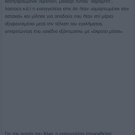
κατηγορούμενοι (δρεπάνι, μαχαίρι τύπου "κάραμπιτ",
λοστούς κ.ά.) η εισαγγελέας είπε ότι ήταν «αμαρτωμένοι σαν
αστακοί» και μίλησε για οπαδούς που ήταν επί μέρες
εξαφανισμένοι μετά την τέλεση του εγκλήματος,
υπηρετώντας ένα «σχέδιο εξόντωσης» με «άκρατο μίσος».
Για την παρέα του Άλκη, η εισαγγελέας (προαχθείσα