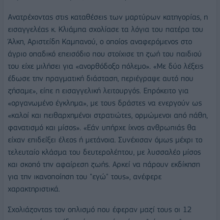
Ανατρέχοντας στις καταθέσεις των μαρτύρων κατηγορίας, η
εισαγγελέας κ. Κλιάμπα σχολίασε τα λόγια του πατέρα του
Άλκη, Αριστείδη Καμπανού, ο οποίος αναφερόμενος στο
άγριο οπαδικό επεισόδιο που στοίχισε τη ζωή του παιδιού
του είχε μιλήσει για «ανορθόδοξο πόλεμο». «Με δύο λέξεις
έδωσε την πραγματική διάσταση, περιέγραψε αυτό που
ζήσαμε», είπε η εισαγγελική λειτουργός. Επρόκειτο για
«οργανωμένο έγκλημα», με τους δράστες να ενεργούν ως
«καλοί και πειθαρχημένοι στρατιώτες, ορμώμενοι από πάθη,
φανατισμό και μίσος». «Εάν υπήρχε ίχνος ανθρωπιάς θα
είχαν επιδείξει έλεος ή μετάνοια. Συνέχισαν όμως μέχρι το
τελευταίο κλάσμα του δευτερολέπτου, με λυσσαλέο μίσος
και σκοπό την αφαίρεση ζωής. Αρκεί να πάρουν εκδίκηση
για την ικανοποίηση του "εγώ" τους», ανέφερε
χαρακτηριστικά.
Σχολιάζοντας τον οπλισμό που έφεραν μαζί τους οι 12