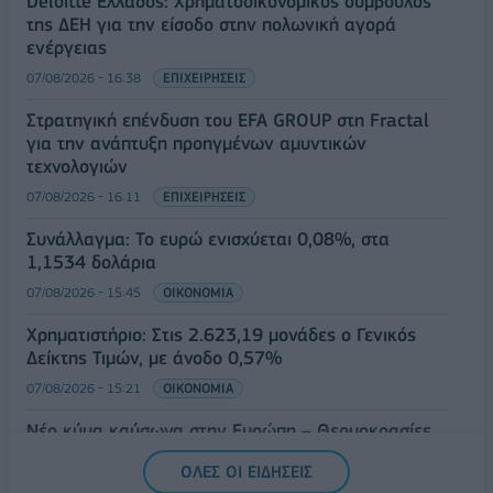
Deloitte Ελλάδος: Χρηματοοικονομικός σύμβουλος
της ΔΕΗ για την είσοδο στην πολωνική αγορά
ενέργειας
07/08/2026 - 16:38
ΕΠΙΧΕΙΡΗΣΕΙΣ
Στρατηγική επένδυση του EFA GROUP στη Fractal
για την ανάπτυξη προηγμένων αμυντικών
τεχνολογιών
07/08/2026 - 16:11
ΕΠΙΧΕΙΡΗΣΕΙΣ
Συνάλλαγμα: Το ευρώ ενισχύεται 0,08%, στα
1,1534 δολάρια
07/08/2026 - 15:45
ΟΙΚΟΝΟΜΙΑ
Χρηματιστήριο: Στις 2.623,19 μονάδες ο Γενικός
Δείκτης Τιμών, με άνοδο 0,57%
07/08/2026 - 15:21
ΟΙΚΟΝΟΜΙΑ
Νέο κύμα καύσωνα στην Ευρώπη – Θερμοκρασίες
άνω των 40°C σε Ιταλία, Ισπανία και Βαλκάνια
ΟΛΕΣ ΟΙ ΕΙΔΗΣΕΙΣ
07/08/2026 - 14:58
ΚΟΣΜΟΣ