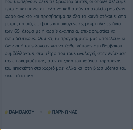
που διαπερνούν όλες τις δραστηριότητες, οι οποίες θέλουμε
πρώτα και πάνω απ' όλα να καθιστούν το σχολείο μας έναν
χώρο ανοιχτό και προσβάσιμο σε όλα τα κοινά-στόχους; από
μωρά, παιδιά, εφήβους και οικογένειες, μέχρι ηλικίες άνω
των 65, άτομα με ή χωρίς αναπηρία, επιχειρηματίες και
εκπαιδευτικούς. Φυσικά, τα προγράμματά μας αποτελούν κι
έναν από τους λόγους για να έρθει κάποιος στη Βαμβακού,
συμβάλλοντας, στο μέτρο που τους αναλογεί, στην ενίσχυση
της επισκεψιμότητας, στην αύξηση του χρόνου παραμονής
του επισκέπτη στο χωριό μας, αλλά και στη βιωσιμότητα του
εγχειρήματος».
ΒΑΜΒΑΚΟΥ
ΠΑΡΝΩΝΑΣ