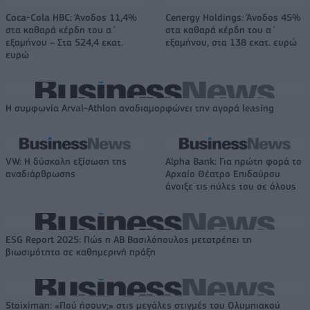
Coca-Cola HBC: Άνοδος 11,4%
Cenergy Holdings: Άνοδος 45%
στα καθαρά κέρδη του α΄
στα καθαρά κέρδη του α΄
εξαμήνου – Στα 524,4 εκατ.
εξαμήνου, στα 138 εκατ. ευρώ
ευρώ
Η συμφωνία Arval-Athlon αναδιαμορφώνει την αγορά leasing
VW: Η δύσκολη εξίσωση της
Alpha Bank: Για πρώτη φορά το
αναδιάρθρωσης
Αρχαίο Θέατρο Επιδαύρου
άνοιξε τις πύλες του σε όλους
ESG Report 2025: Πώς η ΑΒ Βασιλόπουλος μετατρέπει τη
βιωσιμότητα σε καθημερινή πράξη
Stoiximan: «Πού ήσουν;» στις μεγάλες στιγμές του Ολυμπιακού