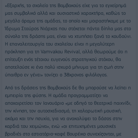
«Εξαρχής, το σχολείο της Βαμβακούς είχε για το εγχείρημά
μας συμβολικό αλλά και ουσιαστικό χαρακτήρα, καθώς το
μεγάλο όραμα της ομάδας, το οποίο και μοιραστήκαμε με το
Ίδρυμα Σταύρος Νιάρχος που στέκεται πάντα δίπλα μας στο
σύνολο της δράσης μας, είναι να χτυπήσει ξανά το κουδούνι.
Η επαναλειτουργία του σχολείου είναι η μεγαλύτερη
πρόκληση για τη Vamvakou Revival, αλλά θεωρούμε ότι η
επίτευξη ενός τέτοιου ευγενούς στρατηγικού στόχου, θα
αποτελούσε κι ένα πολύ ισχυρό μήνυμα για τη ζωή στην
ύπαιθρο εν γένει» τονίζει ο 38χρονος φιλόλογος.
Από τις δράσεις της Βαμβακούς δε θα μπορούσε να λείπει η
εμπειρία της φύσης. Η ομάδα προγραμματίζει να
αποχαιρετίσει τον Ιανουάριο «με οδηγό το θεατρικό παιχνίδι,
την κίνηση, τον αυτοσχεδιασμό, τη χαλαρωτική μουσική,
ακόμα και την ησυχία, για να ανακαλύψει το δάσος στην
καρδιά του χειμώνα», ενώ «οι επιτυχημένες μουσικές
βραδιές στο εστιατόριο-καφέ Βουρέικο συνεχίζονται, με