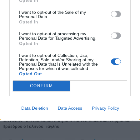
Opted In
Evergood: Άγγιξε τα 300 εκατ. ο
παίκτης του Πανιώνιου
τζίρος- Στα 10 εκατ. ευρώ το
I want to opt-out of the Sale of my
τίμημα για το 60% του
Personal Data.
Jackaroo
Opted In
I want to opt-out of processing my
Personal Data for Targeted Advertising.
Όμιλος AKTOR: Εξαγοράζει το 75% των ΗΛΕΚΤΩΡ και THALIS –
Opted In
Στρατηγική συνεργασία με τη Motor Oil
I want to opt-out of Collection, Use,
Retention, Sale, and/or Sharing of my
Personal Data that Is Unrelated with the
Purposes for which it was collected.
TV: Η σκακιέρα της νέας σεζόν
Opted Out
ΔΕΗ: Ισχυρή ανάπτυξη στο α΄
εξάμηνο 2026 με
CONFIRM
προσαρμοσμένο EBITDA στα 1,2
δισ. ευρώ
Data Deletion
Data Access
Privacy Policy
IAB Hellas: Νέα Διοικούσα Επιτροπή και νέο Διοικητικό Συμβούλιο -
Πρόεδρος ο Γαληνός Γιαγλής