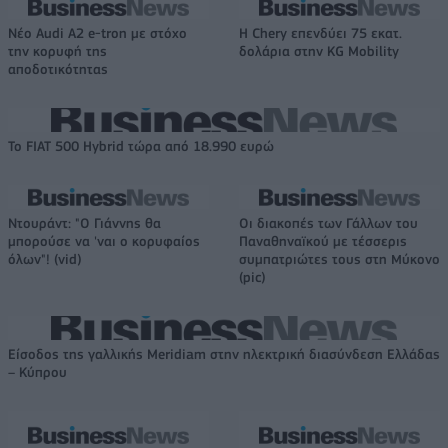
Νέο Audi A2 e-tron με στόχο
Η Chery επενδύει 75 εκατ.
την κορυφή της
δολάρια στην KG Mobility
αποδοτικότητας
Το FIAT 500 Hybrid τώρα από 18.990 ευρώ
Ντουράντ: "Ο Γιάννης θα
Οι διακοπές των Γάλλων του
μπορούσε να 'ναι ο κορυφαίος
Παναθηναϊκού με τέσσερις
όλων"! (vid)
συμπατριώτες τους στη Μύκονο
(pic)
Είσοδος της γαλλικής Meridiam στην ηλεκτρική διασύνδεση Ελλάδας
– Κύπρου