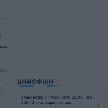
ία
αετές
ούλιο
ΔΗΜΟΦΙΛΗ
ρυφή
Χρηματιστήριο: Πτώση κατά 0,59%, στα
320,42 εκατ. ευρώ ο τζίρος