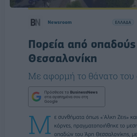
Newsroom
ΕΛΛΑΔΑ
Πορεία από οπαδούς
Θεσσαλονίκη
Με αφορμή το θάνατο του 
Πρόσθεσε το
BusinessNews
στα αγαπημένα σου στη
Google
Μ
ε συνθήματα όπως «'Αλκη Ζεις» και
κόρνες, πραγματοποιήθηκε το μεση
οπαδών του Άρη Θεσσαλονίκης, με 