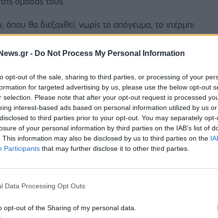
 της ομάδας τους.
 όπου θα διεξαχθεί, νωρίς το απόγευμα, το ντέρμπι
εσα στον 'Αρη και τον ΠΑΟΚ.
News.gr -
Do Not Process My Personal Information
ά άνδρες της ομάδας ΔΙΑΣ.
to opt-out of the sale, sharing to third parties, or processing of your per
formation for targeted advertising by us, please use the below opt-out s
r selection. Please note that after your opt-out request is processed y
eing interest-based ads based on personal information utilized by us or
disclosed to third parties prior to your opt-out. You may separately opt-
losure of your personal information by third parties on the IAB’s list of
. This information may also be disclosed by us to third parties on the
IA
Participants
that may further disclose it to other third parties.
l Data Processing Opt Outs
o opt-out of the Sharing of my personal data.