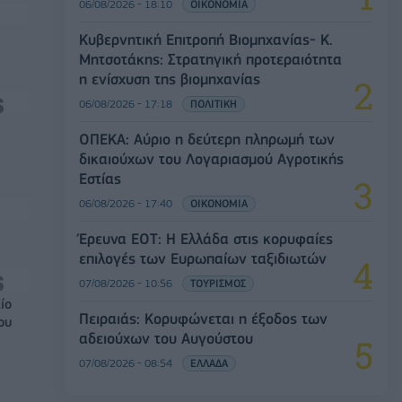
06/08/2026 - 18:10
ΟΙΚΟΝΟΜΙΑ
Κυβερνητική Επιτροπή Βιομηχανίας- Κ.
Μητσοτάκης: Στρατηγική προτεραιότητα
η ενίσχυση της βιομηχανίας
06/08/2026 - 17:18
ΠΟΛΙΤΙΚΗ
ΟΠΕΚΑ: Αύριο η δεύτερη πληρωμή των
δικαιούχων του Λογαριασμού Αγροτικής
Εστίας
06/08/2026 - 17:40
ΟΙΚΟΝΟΜΙΑ
Έρευνα ΕΟΤ: Η Ελλάδα στις κορυφαίες
επιλογές των Ευρωπαίων ταξιδιωτών
07/08/2026 - 10:56
ΤΟΥΡΙΣΜΟΣ
ίο
Πειραιάς: Κορυφώνεται η έξοδος των
ου
αδειούχων του Αυγούστου
07/08/2026 - 08:54
ΕΛΛΑΔΑ