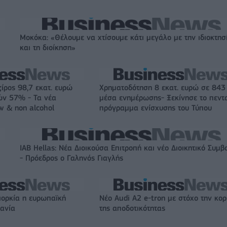
Μοκόκα: «Θέλουμε να χτίσουμε κάτι μεγάλο με την ιδιοκτησ
και τη διοίκηση»
ζίρος 98,7 εκατ. ευρώ
Χρηματοδότηση 8 εκατ. ευρώ σε 843
ών 57% - Τα νέα
μέσα ενημέρωσης- Ξεκίνησε το πεντ
w & non alcohol
πρόγραμμα ενίσχυσης του Τύπου
IAB Hellas: Νέα Διοικούσα Επιτροπή και νέο Διοικητικό Συμβ
- Πρόεδρος ο Γαληνός Γιαγλής
ιορκία η ευρωπαϊκή
Νέο Audi A2 e-tron με στόχο την κο
χανία
της αποδοτικότητας