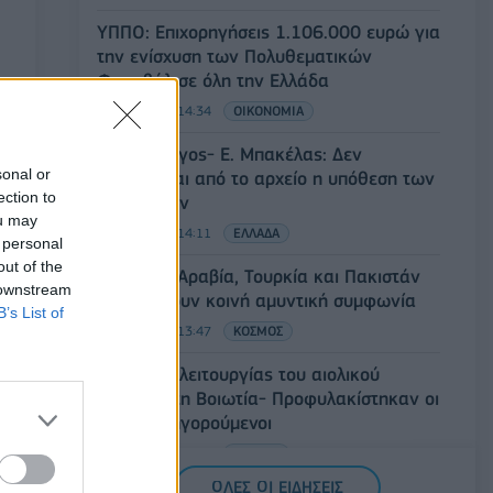
ΥΠΠΟ: Επιχορηγήσεις 1.106.000 ευρώ για
την ενίσχυση των Πολυθεματικών
Φεστιβάλ σε όλη την Ελλάδα
07/08/2026 - 14:34
ΟΙΚΟΝΟΜΙΑ
Άρειος Πάγος- Ε. Μπακέλας: Δεν
sonal or
ανασύρεται από το αρχείο η υπόθεση των
ection to
υποκλοπών
ou may
07/08/2026 - 14:11
ΕΛΛΑΔΑ
 personal
out of the
Σαουδική Αραβία, Τουρκία και Πακιστάν
 downstream
υπογράφουν κοινή αμυντική συμφωνία
B’s List of
07/08/2026 - 13:47
ΚΟΣΜΟΣ
Αναστολή λειτουργίας του αιολικού
πάρκου στη Βοιωτία- Προφυλακίστηκαν οι
τρεις κατηγορούμενοι
07/08/2026 - 13:23
ΕΛΛΑΔΑ
ΟΛΕΣ ΟΙ ΕΙΔΗΣΕΙΣ