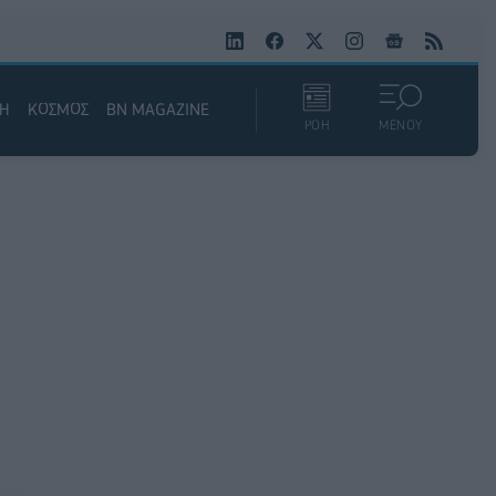
ΚΗ
ΚΟΣΜΟΣ
BN MAGAZINE
ΡΟΗ
ΜΕΝΟΥ