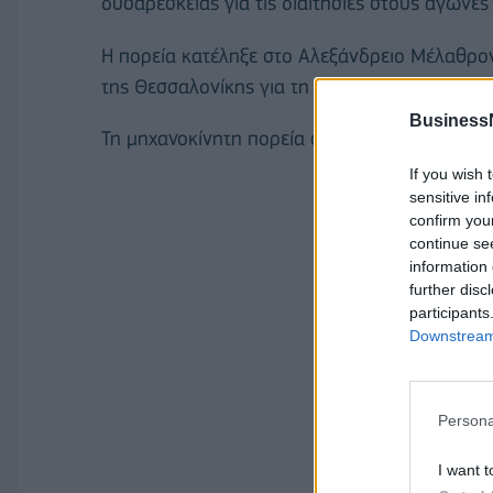
δυσαρέσκειας για τις διαιτησίες στους αγώνες
Η πορεία κατέληξε στο Αλεξάνδρειο Μέλαθρον,
της Θεσσαλονίκης για τη Basket League ανάμ
Business
Τη μηχανοκίνητη πορεία συνόδευαν διακριτικ
If you wish 
sensitive in
confirm you
continue se
information 
further disc
participants
Downstream 
Persona
I want t