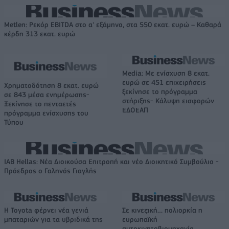
Metlen: Ρεκόρ EBITDA στο α' εξάμηνο, στα 550 εκατ. ευρώ – Καθαρά
κέρδη 313 εκατ. ευρώ
Media: Με ενίσχυση 8 εκατ.
ευρώ σε 451 επιχειρήσεις
Χρηματοδότηση 8 εκατ. ευρώ
ξεκίνησε το πρόγραμμα
σε 843 μέσα ενημέρωσης-
στήριξης- Κάλυψη εισφορών
Ξεκίνησε το πενταετές
ΕΔΟΕΑΠ
πρόγραμμα ενίσχυσης του
Τύπου
IAB Hellas: Νέα Διοικούσα Επιτροπή και νέο Διοικητικό Συμβούλιο -
Πρόεδρος ο Γαληνός Γιαγλής
Η Toyota φέρνει νέα γενιά
Σε κινεζική… πολιορκία η
μπαταριών για τα υβριδικά της
ευρωπαϊκή
αυτοκινητοβιομηχανία