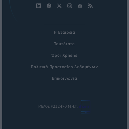
Η Εταιρεία
Ταυτότητα
Όροι Χρήσης
Πολιτική Προστασίας Δεδομένων
Επικοινωνία
ΜΕΛΟΣ #232470 Μ.Η.Τ.