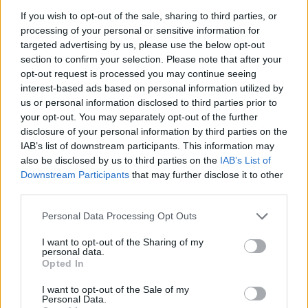
If you wish to opt-out of the sale, sharing to third parties, or
processing of your personal or sensitive information for
ΠΕΡΙΣΣΌΤΕΡΑ ΣΕ ΑΥΤΉ ΤΗΝ ΚΑΤΗΓΟΡΊΑ
targeted advertising by us, please use the below opt-out
section to confirm your selection. Please note that after your
opt-out request is processed you may continue seeing
interest-based ads based on personal information utilized by
us or personal information disclosed to third parties prior to
your opt-out. You may separately opt-out of the further
FIBA: Προχωρά το σχίσμα
disclosure of your personal information by third parties on the
με Euroleague
IAB’s list of downstream participants. This information may
Koμισιόν: Eνέκρινε
26/11/2015 - 02:00
also be disclosed by us to third parties on the
IAB’s List of
αλλαγές στα σχέδια
Downstream Participants
that may further disclose it to other
αναδιάρθρωσης των Alpha
third parties.
Bank και Eurobank
Personal Data Processing Opt Outs
26/11/2015 - 02:00
I want to opt-out of the Sharing of my
personal data.
Opted In
I want to opt-out of the Sale of my
Personal Data.