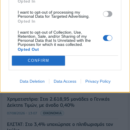
Opted In
I want to opt-out of processing my
Personal Data for Targeted Advertising.
Opted In
I want to opt-out of Collection, Use,
Retention, Sale, and/or Sharing of my
Personal Data that Is Unrelated with the
Purposes for which it was collected.
ΡΟΗ ΕΙΔΗΣΕΩΝ
Opted Out
CONFIRM
Αναστολή λειτουργίας του αιολικού πάρκου στη
Βοιωτία- Προφυλακίστηκαν οι τρεις
κατηγορούμενοι
Data Deletion
Data Access
Privacy Policy
07/08/2026 - 13:23
ΕΛΛΑΔΑ
Χρηματιστήριο: Στις 2.618,95 μονάδες ο Γενικός
Δείκτης Τιμών, με άνοδο 0,40%
07/08/2026 - 13:07
ΟΙΚΟΝΟΜΙΑ
ΕΛΣΤΑΤ: Στο 3,4% υποχώρησε ο πληθωρισμός τον