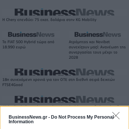
Η Chery επενδύει 75 εκατ. δολάρια στην KG Mobility
Το FIAT 500 Hybrid τώρα από
Ατρόμητος και Novibet
18.990 ευρώ
συνεχίζουν μαζί: Ανανέωση της
συνεργασίας τους μέχρι το
2028
18η συνεχόμενη χρονιά για τον ΟΤΕ στη διεθνή σειρά δεικτών
FTSE4Good
Alpha Bank: Για πρώτη φορά το Αρχαίο Θέατρο Επιδαύρου άνοιξε τις
πύλες του σε όλους
BusinessNews.gr -
Do Not Process My Personal
Information