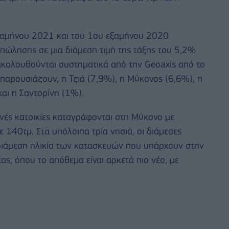
εξαμήνου 2021 και του 1ου εξαμήνου 2020
πώλησης σε μια διάμεση τιμή της τάξης του 5,2%
ρακολουθούνται συστηματικά από την Geoaxis από το
παρουσιάζουν, η Τζιά (7,9%), η Μύκονος (6,6%), η
αι η Σαντορίνη (1%).
ινές κατοικίες καταγράφονται στη Μύκονο με
 140τμ. Στα υπόλοιπα τρία νησιά, οι διάμεσες
 διάμεση ηλικία των κατασκευών που υπάρχουν στην
έας, όπου το απόθεμα είναι αρκετά πιο νέο, με