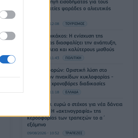
Δεύτερη πηγή εισοδήματος για τους
επαγγελματίες ψαράδες ο αλιευτικός
τουρισμός
09/08/2026 - 12:08
ΤΟΥΡΙΣΜΟΣ
Τ. Θεοδωρικάκος: Η ενίσχυση της
βιομηχανίας διασφαλίζει την ανάπτυξη,
την ασφάλεια και καλύτερους μισθούς
09/08/2026 - 11:43
ΠΟΛΙΤΙΚΗ
Υπ. Μεταφορών: Οριστική λύση στο
ζήτημα των πινακίδων κυκλοφορίας -
Τέλος στις χρονοβόρες διαδικασίες
09/08/2026 - 11:18
ΕΛΛΑΔΑ
Στα 15 δισ. ευρώ ο στόχος για νέα δάνεια
το 2026 - Η «ακτινογραφία» της
κερδοφορίας των τραπεζών το α΄
εξάμηνο
09/08/2026 - 10:52
ΤΡΑΠΕΖΕΣ