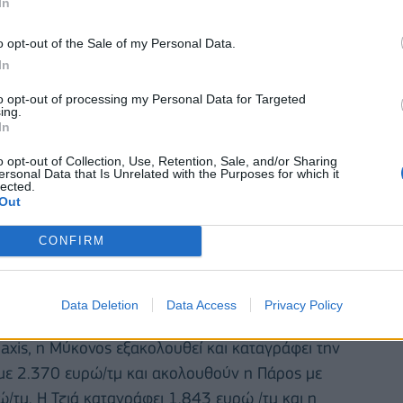
In
η, η Τζια και η Πάρος, ενώ η Κύθνος παρουσιάζει
αθερές τις υψηλές διάμεσες τιμές της.
o opt-out of the Sale of my Personal Data.
In
to opt-out of processing my Personal Data for Targeted
ing.
In
o opt-out of Collection, Use, Retention, Sale, and/or Sharing
ersonal Data that Is Unrelated with the Purposes for which it
lected.
Out
CONFIRM
Data Deletion
Data Access
Privacy Policy
xis, η Μύκονος εξακολουθεί και καταγράφει την
με 2.370 ευρώ/τμ και ακολουθούν η Πάρος με
/τμ. Η Τζιά καταγράφει 1.843 ευρώ /τμ και η