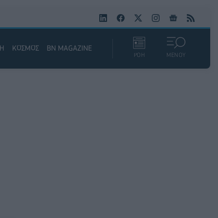
ΚΗ
ΚΟΣΜΟΣ
BN MAGAZINE
ΡΟΗ
ΜΕΝΟΥ