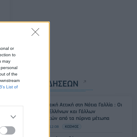
sonal or
ection to
ou may
 personal
out of the
 downstream
ΡΟΗ ΕΙΔΗΣΕΩΝ
B’s List of
Από τη Δυτική Αττική στη Νότια Γαλλία : Οι
εμπειρίες Ελλήνων και Γάλλων
πυροσβεστών από τα πύρινα μέτωπα
09/08/2026 - 12:08
ΚΟΣΜΟΣ