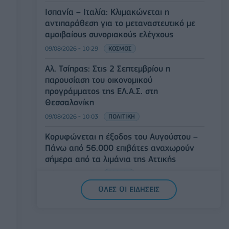
Ισπανία – Ιταλία: Κλιμακώνεται η
αντιπαράθεση για το μεταναστευτικό με
αμοιβαίους συνοριακούς ελέγχους
09/08/2026 - 10:29
ΚΟΣΜΟΣ
Αλ. Τσίπρας: Στις 2 Σεπτεμβρίου η
παρουσίαση του οικονομικού
προγράμματος της ΕΛ.Α.Σ. στη
Θεσσαλονίκη
09/08/2026 - 10:03
ΠΟΛΙΤΙΚΗ
Κορυφώνεται η έξοδος του Αυγούστου –
Πάνω από 56.000 επιβάτες αναχωρούν
σήμερα από τα λιμάνια της Αττικής
08/08/2026 - 14:30
ΕΛΛΑΔΑ
ΟΛΕΣ ΟΙ ΕΙΔΗΣΕΙΣ
Δυτική Αττική: Η επόμενη ημέρα μετά τις
πυρκαγιές – Τα έργα Antinero και η
«μάχη» πριν από τις βροχές