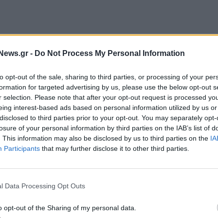
News.gr -
Do Not Process My Personal Information
ριστικές κατοικίες σε
Μύκονο
,
Πάρο
,
Σαντορίνη
,
λήγουν μεταξύ άλλων πως δημιουργούνται δύο
to opt-out of the sale, sharing to third parties, or processing of your per
υτελείς και οι συμβατικές), αλλά και στο ότι ακόμη
formation for targeted advertising by us, please use the below opt-out s
αι των επιπέδων του 2013, γεγονός που
r selection. Please note that after your opt-out request is processed y
eing interest-based ads based on personal information utilized by us or
ια ανόδου τα προσεχή χρόνια.
disclosed to third parties prior to your opt-out. You may separately opt-
losure of your personal information by third parties on the IAB’s list of
έντε νησιά της μελέτης καταγράφεται για τρίτη
. This information may also be disclosed by us to third parties on the
IA
τούμενων τιμών πώλησης τυπικών θερινών
Participants
that may further disclose it to other third parties.
μέσο όρο 5,2% σε σχέση με το 2ο τρίμηνο 2020 και
ι συγκριτικά με το 2013 η αγορά εξακολουθεί
ατά 5,63%.
l Data Processing Opt Outs
o opt-out of the Sharing of my personal data.
να σε σχέση με πέρσι είναι σχετικά σταθεροποιημένη