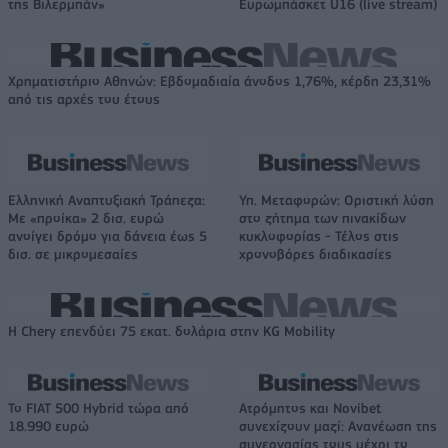
της Βιλερμπάν»
Ευρωμπάσκετ U16 (live stream)
Χρηματιστήριο Αθηνών: Εβδομαδιαία άνοδος 1,76%, κέρδη 23,31%
από τις αρχές του έτους
Ελληνική Αναπτυξιακή Τράπεζα:
Υπ. Μεταφορών: Οριστική λύση
Με «προίκα» 2 δισ. ευρώ
στο ζήτημα των πινακίδων
ανοίγει δρόμο για δάνεια έως 5
κυκλοφορίας - Τέλος στις
δισ. σε μικρομεσαίες
χρονοβόρες διαδικασίες
Η Chery επενδύει 75 εκατ. δολάρια στην KG Mobility
Το FIAT 500 Hybrid τώρα από
Ατρόμητος και Novibet
18.990 ευρώ
συνεχίζουν μαζί: Ανανέωση της
συνεργασίας τους μέχρι το