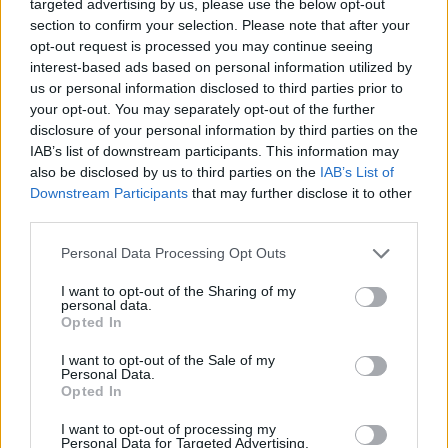
targeted advertising by us, please use the below opt-out
Τσακρής: Βρισκόμαστε
section to confirm your selection. Please note that after your
στην κορύφωση του 3ου
ΕΛΣΤΑΤ: Μειώθηκε 18,8%
opt-out request is processed you may continue seeing
κύματος
η κυκλοφορία νέων
interest-based ads based on personal information utilized by
οχημάτων τον Φεβρουάριο
us or personal information disclosed to third parties prior to
11/03/2021 - 12:54
your opt-out. You may separately opt-out of the further
11/03/2021 - 12:52
disclosure of your personal information by third parties on the
IAB’s list of downstream participants. This information may
also be disclosed by us to third parties on the
IAB’s List of
Downstream Participants
that may further disclose it to other
third parties.
Personal Data Processing Opt Outs
I want to opt-out of the Sharing of my
personal data.
Opted In
I want to opt-out of the Sale of my
Personal Data.
Opted In
ΡΟΗ ΕΙΔΗΣΕΩΝ
I want to opt-out of processing my
Personal Data for Targeted Advertising.