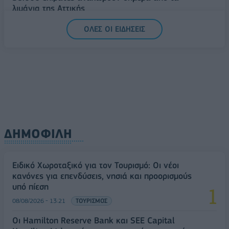
λιμάνια της Αττικής
08/08/2026 - 14:30
ΕΛΛΑΔΑ
ΟΛΕΣ ΟΙ ΕΙΔΗΣΕΙΣ
Δυτική Αττική: Η επόμενη ημέρα μετά τις πυρκαγιές
– Τα έργα Antinero και η «μάχη» πριν από τις
βροχές
08/08/2026 - 14:08
ΕΛΛΑΔΑ
ΔΗΜΟΦΙΛΗ
Ειδικό Χωροταξικό για τον Τουρισμό: Οι νέοι
κανόνες για επενδύσεις, νησιά και προορισμούς
υπό πίεση
08/08/2026 - 13:21
ΤΟΥΡΙΣΜΟΣ
Οι Hamilton Reserve Bank και SEE Capital