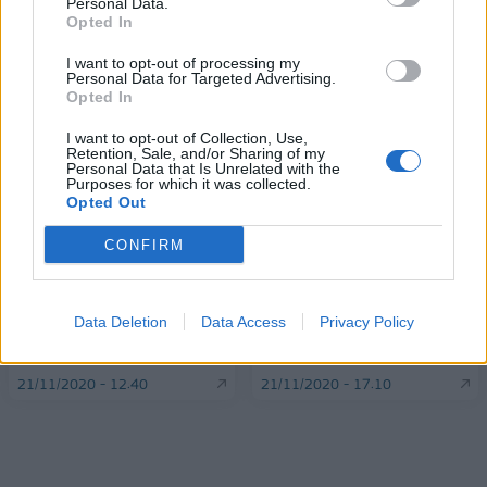
Alpha Bank: Για πρώτη φορά το Αρχαίο Θέατρο Επιδαύρου άνοιξε τις
Personal Data.
πύλες του σε όλους
Opted In
I want to opt-out of processing my
Personal Data for Targeted Advertising.
Opted In
I want to opt-out of Collection, Use,
ΠΕΡΙΣΣΌΤΕΡΑ ΣΕ ΑΥΤΉ ΤΗΝ ΚΑΤΗΓΟΡΊΑ
Retention, Sale, and/or Sharing of my
Personal Data that Is Unrelated with the
Purposes for which it was collected.
Opted Out
CONFIRM
Λινού: Κινδυνεύουν οι
Εξαρθρώθηκε σπείρα που
Data Deletion
Data Access
Privacy Policy
εργαζόμενοι σε σούπερ
είχε «ρημάξει» τη Δυτική
μάρκετ
Αττική
21/11/2020 - 12:40
21/11/2020 - 17:10