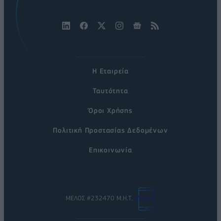
Η Εταιρεία
Ταυτότητα
Όροι Χρήσης
Πολιτική Προστασίας Δεδομένων
Επικοινωνία
ΜΕΛΟΣ #232470 Μ.Η.Τ.