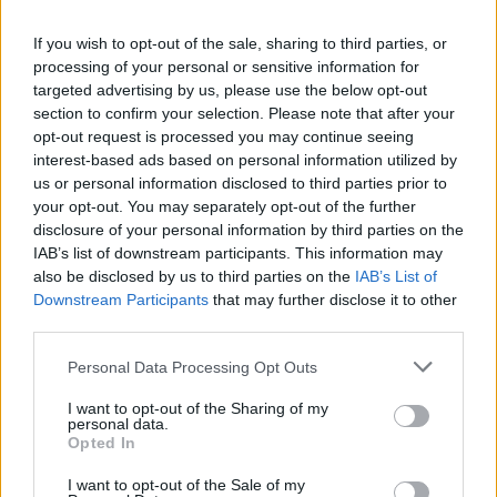
σε 843 μέσα ενημέρωσης-
εξάμηνο, στα 550 εκατ. ευρώ –
Ξεκίνησε το πενταετές
Καθαρά κέρδη 313 εκατ. ευρώ
If you wish to opt-out of the sale, sharing to third parties, or
πρόγραμμα ενίσχυσης του
processing of your personal or sensitive information for
Τύπου
targeted advertising by us, please use the below opt-out
section to confirm your selection. Please note that after your
opt-out request is processed you may continue seeing
interest-based ads based on personal information utilized by
Η Chery επενδύει 75 εκατ. δολάρια στην KG Mobility
us or personal information disclosed to third parties prior to
your opt-out. You may separately opt-out of the further
disclosure of your personal information by third parties on the
Το FIAT 500 Hybrid τώρα από
Ατρόμητος και Novibet
IAB’s list of downstream participants. This information may
18.990 ευρώ
συνεχίζουν μαζί: Ανανέωση της
also be disclosed by us to third parties on the
IAB’s List of
συνεργασίας τους μέχρι το
Downstream Participants
that may further disclose it to other
2028
third parties.
Personal Data Processing Opt Outs
18η συνεχόμενη χρονιά για τον ΟΤΕ στη διεθνή σειρά δεικτών
I want to opt-out of the Sharing of my
FTSE4Good
personal data.
Opted In
I want to opt-out of the Sale of my