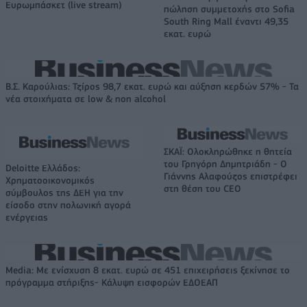
Ευρωμπάσκετ (live stream)
πώληση συμμετοχής στο Sofia
South Ring Mall έναντι 49,35
εκατ. ευρώ
Β.Σ. Καρούλιας: Τζίρος 98,7 εκατ. ευρώ και αύξηση κερδών 57% - Τα
νέα στοιχήματα σε low & non alcohol
ΣΚΑΪ: Ολοκληρώθηκε η θητεία
του Γρηγόρη Δημητριάδη - Ο
Deloitte Ελλάδος:
Γιάννης Αλαφούζος επιστρέφει
Χρηματοοικονομικός
στη θέση του CEO
σύμβουλος της ΔΕΗ για την
είσοδο στην πολωνική αγορά
ενέργειας
Media: Με ενίσχυση 8 εκατ. ευρώ σε 451 επιχειρήσεις ξεκίνησε το
πρόγραμμα στήριξης- Κάλυψη εισφορών ΕΔΟΕΑΠ