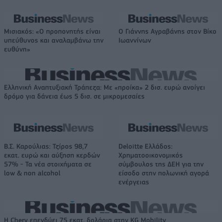
Μισιακός: «Ο προπονητής είναι
Ο Γιάννης Αγραβάνης στον Βίκο
υπεύθυνος και αναλαμβάνω την
Ιωαννίνων
ευθύνη»
Ελληνική Αναπτυξιακή Τράπεζα: Με «προίκα» 2 δισ. ευρώ ανοίγει
δρόμο για δάνεια έως 5 δισ. σε μικρομεσαίες
Β.Σ. Καρούλιας: Τζίρος 98,7
Deloitte Ελλάδος:
εκατ. ευρώ και αύξηση κερδών
Χρηματοοικονομικός
57% - Τα νέα στοιχήματα σε
σύμβουλος της ΔΕΗ για την
low & non alcohol
είσοδο στην πολωνική αγορά
ενέργειας
Η Chery επενδύει 75 εκατ. δολάρια στην KG Mobility