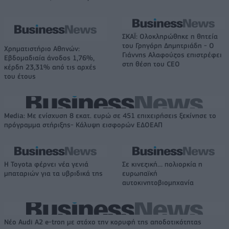
ΣΚΑΪ: Ολοκληρώθηκε η θητεία
του Γρηγόρη Δημητριάδη - Ο
Χρηματιστήριο Αθηνών:
Γιάννης Αλαφούζος επιστρέφει
Εβδομαδιαία άνοδος 1,76%,
στη θέση του CEO
κέρδη 23,31% από τις αρχές
του έτους
Media: Με ενίσχυση 8 εκατ. ευρώ σε 451 επιχειρήσεις ξεκίνησε το
πρόγραμμα στήριξης- Κάλυψη εισφορών ΕΔΟΕΑΠ
Η Toyota φέρνει νέα γενιά
Σε κινεζική… πολιορκία η
μπαταριών για τα υβριδικά της
ευρωπαϊκή
αυτοκινητοβιομηχανία
Νέο Audi A2 e-tron με στόχο την κορυφή της αποδοτικότητας