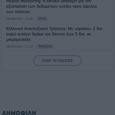
Health Monitoring: Η εθνική υποδομή για την
αξιοποίηση των δεδομένων υγείας προς όφελος
των πολιτών
08/08/2026 - 11:48
ΥΓΕΙΑ
Ελληνική Αναπτυξιακή Τράπεζα: Με «προίκα» 2 δισ.
ευρώ ανοίγει δρόμο για δάνεια έως 5 δισ. σε
μικρομεσαίες
08/08/2026 - 11:22
ΤΡΑΠΕΖΕΣ
5G παντού, 6G στον ορίζοντα: Πού βρίσκεται η
ΟΛΕΣ ΟΙ ΕΙΔΗΣΕΙΣ
Ελλάδα στη μεγάλη τεχνολογική μετάβαση
08/08/2026 - 10:54
ΤΕΧΝΟΛΟΓΙΑ
ΔΗΜΟΦΙΛΗ