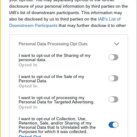
disclosure of your personal information by third parties on the
IAB’s list of downstream participants. This information may
also be disclosed by us to third parties on the
IAB’s List of
Downstream Participants
that may further disclose it to other
third parties.
Personal Data Processing Opt Outs
Ο κορoνοϊός επιφέρει
Αποζημιώθηκε με 2.000
I want to opt-out of the Sharing of my
personal data.
παγκόσμια μείωση
ευρώ λόγω ενοχλητικών
Opted In
πωλήσεων πλήττοντας
διαφημιστικών
κατά 23% τα πολυτελή
τηλεφωνημάτων
I want to opt-out of the Sale of my
προϊόντα
Personal Data.
18/11/2020 - 14:39
Opted In
18/11/2020 - 14:27
I want to opt-out of processing my
Personal Data for Targeted Advertising.
Opted In
I want to opt-out of Collection, Use,
Retention, Sale, and/or Sharing of my
Personal Data that Is Unrelated with the
Purposes for which it was collected.
Opted Out