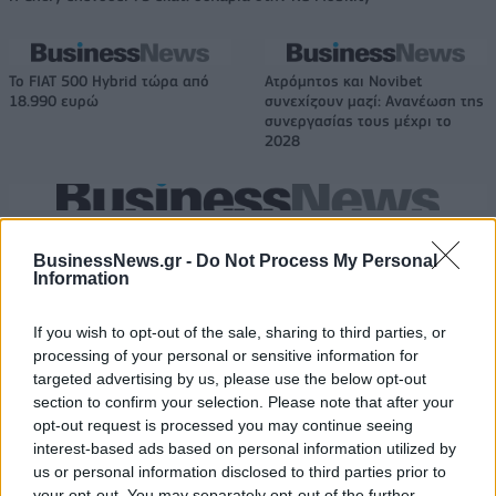
Το FIAT 500 Hybrid τώρα από
Ατρόμητος και Novibet
18.990 ευρώ
συνεχίζουν μαζί: Ανανέωση της
συνεργασίας τους μέχρι το
2028
18η συνεχόμενη χρονιά για τον ΟΤΕ στη διεθνή σειρά δεικτών
FTSE4Good
BusinessNews.gr -
Do Not Process My Personal
Information
Alpha Bank: Για πρώτη φορά το Αρχαίο Θέατρο Επιδαύρου άνοιξε τις
If you wish to opt-out of the sale, sharing to third parties, or
πύλες του σε όλους
processing of your personal or sensitive information for
targeted advertising by us, please use the below opt-out
section to confirm your selection. Please note that after your
opt-out request is processed you may continue seeing
interest-based ads based on personal information utilized by
us or personal information disclosed to third parties prior to
ΠΕΡΙΣΣΌΤΕΡΑ ΣΕ ΑΥΤΉ ΤΗΝ ΚΑΤΗΓΟΡΊΑ
your opt-out. You may separately opt-out of the further