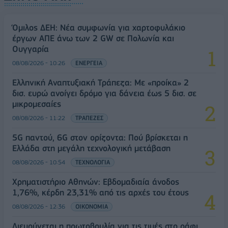
Όμιλος ΔΕΗ: Νέα συμφωνία για χαρτοφυλάκιο
έργων ΑΠΕ άνω των 2 GW σε Πολωνία και
Ουγγαρία
08/08/2026 - 10:26
ΕΝΕΡΓΕΙΑ
Ελληνική Αναπτυξιακή Τράπεζα: Με «προίκα» 2
δισ. ευρώ ανοίγει δρόμο για δάνεια έως 5 δισ. σε
μικρομεσαίες
08/08/2026 - 11:22
ΤΡΑΠΕΖΕΣ
5G παντού, 6G στον ορίζοντα: Πού βρίσκεται η
Ελλάδα στη μεγάλη τεχνολογική μετάβαση
08/08/2026 - 10:54
ΤΕΧΝΟΛΟΓΙΑ
Χρηματιστήριο Αθηνών: Εβδομαδιαία άνοδος
1,76%, κέρδη 23,31% από τις αρχές του έτους
08/08/2026 - 12:36
ΟΙΚΟΝΟΜΙΑ
Διευρύνεται η πρωτοβουλία για τις τιμές στο ράφι