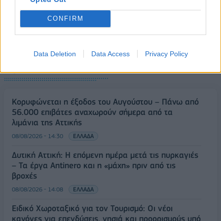
CONFIRM
Data Deletion
Data Access
Privacy Policy
ΡΟΗ ΕΙΔΗΣΕΩΝ
Κορυφώνεται η έξοδος του Αυγούστου – Πάνω από
56.000 επιβάτες αναχωρούν σήμερα από τα
λιμάνια της Αττικής
08/08/2026 - 14:30
ΕΛΛΑΔΑ
Δυτική Αττική: Η επόμενη ημέρα μετά τις πυρκαγιές
– Τα έργα Antinero και η «μάχη» πριν από τις
βροχές
08/08/2026 - 14:08
ΕΛΛΑΔΑ
Ειδικό Χωροταξικό για τον Τουρισμό: Οι νέοι
κανόνες για επενδύσεις, νησιά και προορισμούς υπό