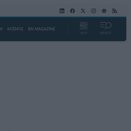
ΚΗ
ΚΟΣΜΟΣ
BN MAGAZINE
ΡΟΗ
ΜΕΝΟΥ