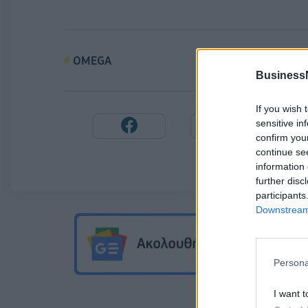
OMEGA
Business
If you wish 
sensitive in
confirm you
continue se
information 
further disc
participants
Downstream 
Persona
I want t