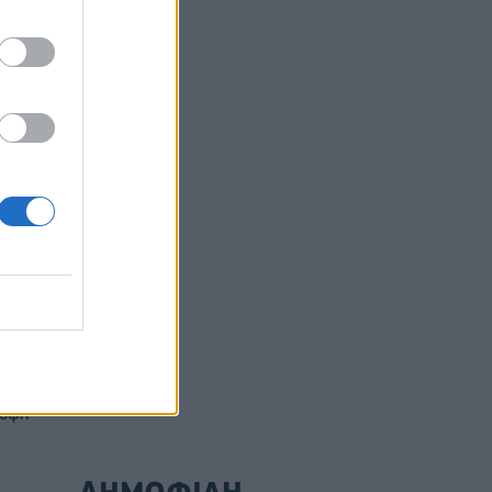
ός
την
ούλιο
ρυφή