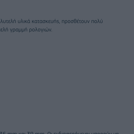
πολυτελή υλικά κατασκευής, προσθέτουν πολύ
τελή γραμμή ρολογιών.
ς 36 mm και 39 mm. Οι ενδιαφερόμενοι μπορούν να