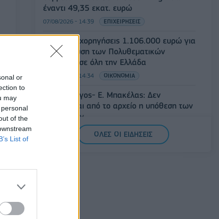
έναντι 49,35 εκατ. ευρώ
07/08/2026 - 14:39
ΕΠΙΧΕΙΡΗΣΕΙΣ
ΥΠΠΟ: Επιχορηγήσεις 1.106.000 ευρώ για
την ενίσχυση των Πολυθεματικών
Φεστιβάλ σε όλη την Ελλάδα
07/08/2026 - 14:34
ΟΙΚΟΝΟΜΙΑ
sonal or
ection to
Άρειος Πάγος- Ε. Μπακέλας: Δεν
ou may
ανασύρεται από το αρχείο η υπόθεση των
 personal
υποκλοπών
out of the
 downstream
07/08/2026 - 14:11
ΕΛΛΑΔΑ
ΟΛΕΣ ΟΙ ΕΙΔΗΣΕΙΣ
B’s List of
Σαουδική Αραβία, Τουρκία και Πακιστάν
υπογράφουν κοινή αμυντική συμφωνία
07/08/2026 - 13:47
ΚΟΣΜΟΣ