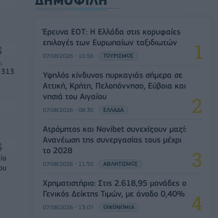
ΔΗΜΟΦΙΛΗ
Έρευνα ΕΟΤ: Η Ελλάδα στις κορυφαίες
επιλογές των Ευρωπαίων ταξιδιωτών
07/08/2026 - 10:56
ΤΟΥΡΙΣΜΟΣ
,
 313
Υψηλός κίνδυνος πυρκαγιάς σήμερα σε
Αττική, Κρήτη, Πελοπόννησο, Εύβοια και
νησιά του Αιγαίου
07/08/2026 - 08:30
ΕΛΛΑΔΑ
Ατρόμητος και Novibet συνεχίζουν μαζί:
Ανανέωση της συνεργασίας τους μέχρι
το 2028
ίο
07/08/2026 - 11:50
ΑΘΛΗΤΙΣΜΟΣ
ου
Χρηματιστήριο: Στις 2.618,95 μονάδες ο
Γενικός Δείκτης Τιμών, με άνοδο 0,40%
07/08/2026 - 13:07
ΟΙΚΟΝΟΜΙΑ