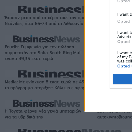
Opted 
I want t
Έχασαν μέσα από τα χέρια τους την πρόκριση στους «4» οι
Opted 
Νεάνιδες, ήττα 66-74 από τη Λιθουανία στην παράταση
I want 
Advertis
Opted 
Fourlis: Συμφωνία για την πώληση
Β.Σ. Καρούλιας: Τ
συμμετοχής στο Sofia South Ring Mall
και αύξηση κερδ
I want t
of my P
έναντι 49,35 εκατ. ευρώ
στοιχήματα σε lo
was col
Opted 
Media: Με ενίσχυση 8 εκατ. ευρώ σε 451 επιχειρήσεις ξεκίνησε
το πρόγραμμα στήριξης- Κάλυψη εισφορών ΕΔΟΕΑΠ
Η Toyota φέρνει νέα γενιά μπαταριών
Σε κινεζική… πολ
για τα υβριδικά της
αυτοκινητοβιομη