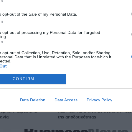
In
o opt-out of the Sale of my Personal Data.
Ο Ένες Καντέρ θέλει να δηλώσει συμμετοχή στο ντραφτ του
In
WNBA!
to opt-out of processing my Personal Data for Targeted
ing.
In
ζίρος 98,7 εκατ. ευρώ
Deloitte Ελλάδος: Χρηματοοικονομικ
ών 57% - Τα νέα
σύμβουλος της ΔΕΗ για την είσοδο σ
o opt-out of Collection, Use, Retention, Sale, and/or Sharing
ersonal Data that Is Unrelated with the Purposes for which it
w & non alcohol
πολωνική αγορά ενέργειας
lected.
Out
CONFIRM
IAB Hellas: Νέα Διοικούσα Επιτροπή και νέο Διοικητικό Συμβ
- Πρόεδρος ο Γαληνός Γιαγλής
Data Deletion
Data Access
Privacy Policy
ιορκία η ευρωπαϊκή
Νέο Audi A2 e-tron με στόχο την κο
χανία
της αποδοτικότητας