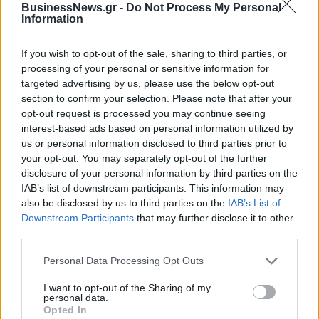
BusinessNews.gr -
Do Not Process My Personal
Information
If you wish to opt-out of the sale, sharing to third parties, or
processing of your personal or sensitive information for
targeted advertising by us, please use the below opt-out
section to confirm your selection. Please note that after your
opt-out request is processed you may continue seeing
interest-based ads based on personal information utilized by
us or personal information disclosed to third parties prior to
your opt-out. You may separately opt-out of the further
disclosure of your personal information by third parties on the
IAB’s list of downstream participants. This information may
also be disclosed by us to third parties on the
IAB’s List of
Μασλαρινός: «Χάσαμε το μυαλό μας»
Downstream Participants
that may further disclose it to other
third parties.
Personal Data Processing Opt Outs
Εθνική Κορασίδων: Οι δηλώσεις
μετά τη νίκη επί της Ιρλανδίας
Fourlis: Συμφωνία για την
I want to opt-out of the Sharing of my
πώληση συμμετοχής στο Sofia
personal data.
South Ring Mall έναντι 49,35
Opted In