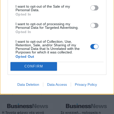
εκατ. ευρώ
I want to opt-out of the Sale of my
Personal Data.
Opted In
Β.Σ. Καρούλιας: Τζίρος 98,7 εκατ. ευρώ και αύξηση κερδών 57% - Τα
I want to opt-out of processing my
νέα στοιχήματα σε low & non alcohol
Personal Data for Targeted Advertising.
Opted In
I want to opt-out of Collection, Use,
Media: Με ενίσχυση 8 εκατ.
Retention, Sale, and/or Sharing of my
Personal Data that Is Unrelated with the
ευρώ σε 451 επιχειρήσεις
Deloitte Ελλάδος:
Purposes for which it was collected.
ξεκίνησε το πρόγραμμα
Χρηματοοικονομικός
Opted Out
στήριξης- Κάλυψη εισφορών
σύμβουλος της ΔΕΗ για την
ΕΔΟΕΑΠ
είσοδο στην πολωνική αγορά
CONFIRM
ενέργειας
Data Deletion
Data Access
Privacy Policy
IAB Hellas: Νέα Διοικούσα Επιτροπή και νέο Διοικητικό Συμβούλιο -
Πρόεδρος ο Γαληνός Γιαγλής
Η Toyota φέρνει νέα γενιά
Σε κινεζική… πολιορκία η