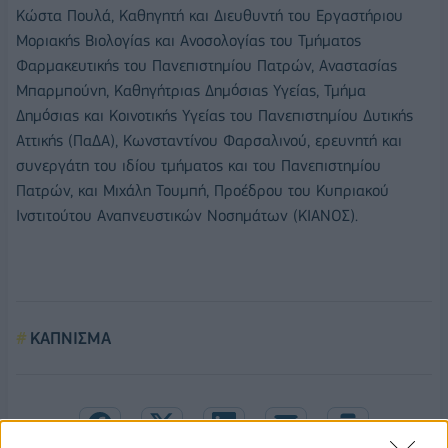
Κώστα Πουλά, Καθηγητή και Διευθυντή του Εργαστήριου
Μοριακής Βιολογίας και Ανοσολογίας του Τμήματος
Φαρμακευτικής του Πανεπιστημίου Πατρών, Αναστασίας
Μπαρμπούνη, Καθηγήτριας Δημόσιας Υγείας, Τμήμα
Δημόσιας και Κοινοτικής Υγείας του Πανεπιστημίου Δυτικής
Αττικής (ΠαΔΑ), Κωνσταντίνου Φαρσαλινού, ερευνητή και
συνεργάτη του ιδίου τμήματος και του Πανεπιστημίου
Πατρών, και Μιχάλη Τουμπή, Προέδρου του Κυπριακού
Ινστιτούτου Αναπνευστικών Νοσημάτων (ΚΙΑΝΟΣ).
ΚΑΠΝΙΣΜΑ