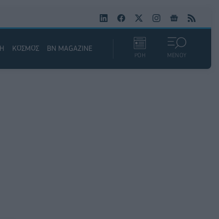
ΚΗ
ΚΟΣΜΟΣ
BN MAGAZINE
ΡΟΗ
ΜΕΝΟΥ