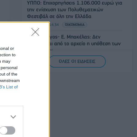
ΥΠΠΟ: Επιχορηγήσεις 1.106.000 ευρώ για
την ενίσχυση των Πολυθεματικών
Φεστιβάλ σε όλη την Ελλάδα
07/08/2026 - 14:34
ΟΙΚΟΝΟΜΙΑ
Άρειος Πάγος- Ε. Μπακέλας: Δεν
ανασύρεται από το αρχείο η υπόθεση των
sonal or
υποκλοπών
ection to
07/08/2026 - 14:11
ΕΛΛΑΔΑ
ou may
ΟΛΕΣ ΟΙ ΕΙΔΗΣΕΙΣ
 personal
Σαουδική Αραβία, Τουρκία και Πακιστάν
out of the
υπογράφουν κοινή αμυντική συμφωνία
 downstream
07/08/2026 - 13:47
ΚΟΣΜΟΣ
B’s List of
ός
την