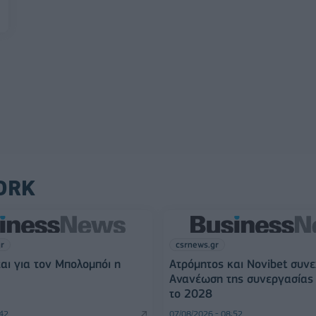
ORK
gr
csrnews.gr
αι για τον Μπολομπόι η
Ατρόμητος και Novibet συνε
Ανανέωση της συνεργασίας 
το 2028
:42
07/08/2026 - 08:52