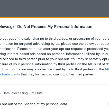
News.gr -
Do Not Process My Personal Information
to opt-out of the sale, sharing to third parties, or processing of your per
formation for targeted advertising by us, please use the below opt-out s
r selection. Please note that after your opt-out request is processed y
eing interest-based ads based on personal information utilized by us or
disclosed to third parties prior to your opt-out. You may separately opt-
losure of your personal information by third parties on the IAB’s list of
. This information may also be disclosed by us to third parties on the
IA
Ο Ένες Καντέρ θέλει να δηλώσει συμμετοχή στο ντραφτ του
Participants
that may further disclose it to other third parties.
WNBA!
l Data Processing Opt Outs
ζίρος 98,7 εκατ. ευρώ
Deloitte Ελλάδος: Χρηματοοικονομικ
ών 57% - Τα νέα
σύμβουλος της ΔΕΗ για την είσοδο σ
o opt-out of the Sharing of my personal data.
w & non alcohol
πολωνική αγορά ενέργειας