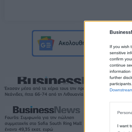
Business
If you wish 
sensitive in
confirm you
continue se
information 
further disc
participants
Έχασαν μέσα από τα χέρια τους την πρόκριση στους «4» οι
Downstream 
Νεάνιδες, ήττα 66-74 από τη Λιθουανία στην παράταση
Persona
Fourlis: Συμφωνία για την πώληση
Β.Σ. Καρούλιας: Τ
συμμετοχής στο Sofia South Ring Mall
και αύξηση κερδ
I want t
έναντι 49,35 εκατ. ευρώ
στοιχήματα σε lo