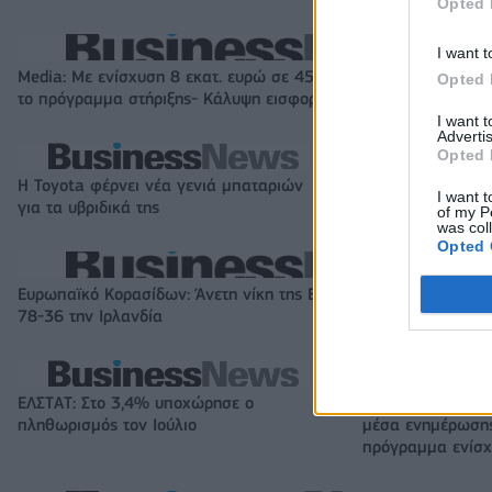
Opted 
I want t
Media: Με ενίσχυση 8 εκατ. ευρώ σε 451 επιχειρήσεις ξεκίνησε
Opted 
το πρόγραμμα στήριξης- Κάλυψη εισφορών ΕΔΟΕΑΠ
I want 
Advertis
Opted 
Η Toyota φέρνει νέα γενιά μπαταριών
Σε κινεζική… πολ
I want t
για τα υβριδικά της
αυτοκινητοβιομη
of my P
was col
Opted 
Ευρωπαϊκό Κορασίδων: Άνετη νίκη της Ελλάδας στην πρεμιέρα,
78-36 την Ιρλανδία
ΕΛΣΤΑΤ: Στο 3,4% υποχώρησε ο
Χρηματοδότηση 8
πληθωρισμός τον Ιούλιο
μέσα ενημέρωσης
πρόγραμμα ενίσχ