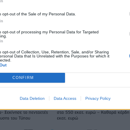
In
o opt-out of the Sale of my Personal Data.
IAB Hellas: Νέα Διοικούσα Επιτροπή και νέο Διοικητικό Συμβ
In
- Πρόεδρος ο Γαληνός Γιαγλής
to opt-out of processing my Personal Data for Targeted
ing.
In
ιορκία η ευρωπαϊκή
Νέο Audi A2 e-tron με στόχο την κο
o opt-out of Collection, Use, Retention, Sale, and/or Sharing
χανία
της αποδοτικότητας
ersonal Data that Is Unrelated with the Purposes for which it
lected.
Out
Γιαννακόπουλος: «Όταν σου ρίχνουν μια πέτρα, τους
CONFIRM
καταστρέφεις» (vid)
Data Deletion
Data Access
Privacy Policy
 εκατ. ευρώ σε 843
Metlen: Ρεκόρ EBITDA στο α' εξάμηνο
- Ξεκίνησε το πενταετές
στα 550 εκατ. ευρώ – Καθαρά κέρδη
υσης του Τύπου
εκατ. ευρώ