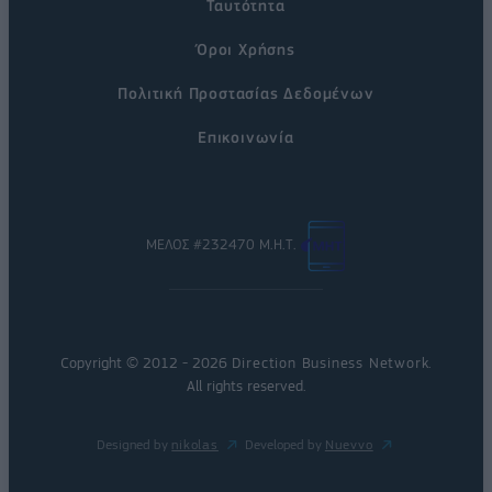
Ταυτότητα
Όροι Χρήσης
Πολιτική Προστασίας Δεδομένων
Επικοινωνία
ΜΕΛΟΣ #232470 Μ.Η.Τ.
Copyright © 2012 - 2026
Direction Business Network
.
All rights reserved.
Designed by
nikolas
Developed by
Nuevvo