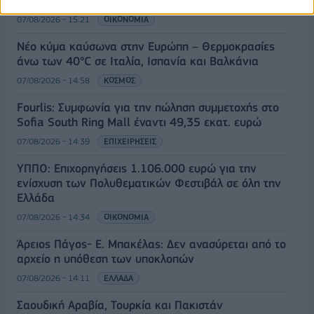
Δείκτης Τιμών, με άνοδο 0,57%
07/08/2026 - 15:21
ΟΙΚΟΝΟΜΙΑ
Νέο κύμα καύσωνα στην Ευρώπη – Θερμοκρασίες
άνω των 40°C σε Ιταλία, Ισπανία και Βαλκάνια
07/08/2026 - 14:58
ΚΟΣΜΟΣ
Fourlis: Συμφωνία για την πώληση συμμετοχής στο
Sofia South Ring Mall έναντι 49,35 εκατ. ευρώ
07/08/2026 - 14:39
ΕΠΙΧΕΙΡΗΣΕΙΣ
ΥΠΠΟ: Επιχορηγήσεις 1.106.000 ευρώ για την
ενίσχυση των Πολυθεματικών Φεστιβάλ σε όλη την
Ελλάδα
07/08/2026 - 14:34
ΟΙΚΟΝΟΜΙΑ
Άρειος Πάγος- Ε. Μπακέλας: Δεν ανασύρεται από το
αρχείο η υπόθεση των υποκλοπών
07/08/2026 - 14:11
ΕΛΛΑΔΑ
Σαουδική Αραβία, Τουρκία και Πακιστάν