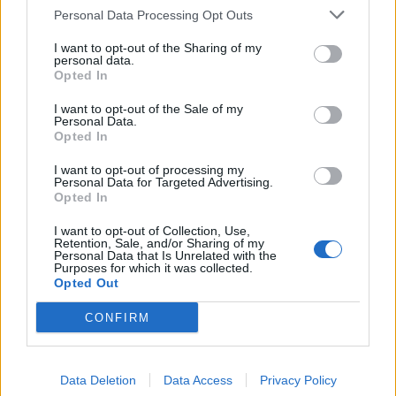
Personal Data Processing Opt Outs
ΥΠΑΑΤ: Επιπλέον 12,5 εκατ. ευρώ στις Περιφέρειες
I want to opt-out of the Sharing of my
για την ενίσχυση της βιοασφάλειας
personal data.
Opted In
07/08/2026 - 17:02
ΟΙΚΟΝΟΜΙΑ
Deloitte Ελλάδος: Χρηματοοικονομικός σύμβουλος
I want to opt-out of the Sale of my
Personal Data.
της ΔΕΗ για την είσοδο στην πολωνική αγορά
Opted In
ενέργειας
I want to opt-out of processing my
07/08/2026 - 16:38
ΕΠΙΧΕΙΡΗΣΕΙΣ
Personal Data for Targeted Advertising.
Opted In
Στρατηγική επένδυση του EFA GROUP στη Fractal
για την ανάπτυξη προηγμένων αμυντικών
I want to opt-out of Collection, Use,
τεχνολογιών
Retention, Sale, and/or Sharing of my
Personal Data that Is Unrelated with the
07/08/2026 - 16:11
ΕΠΙΧΕΙΡΗΣΕΙΣ
Purposes for which it was collected.
Opted Out
Συνάλλαγμα: Το ευρώ ενισχύεται 0,08%, στα
1,1534 δολάρια
CONFIRM
07/08/2026 - 15:45
ΟΙΚΟΝΟΜΙΑ
Χρηματιστήριο: Στις 2.623,19 μονάδες ο Γενικός
Data Deletion
Data Access
Privacy Policy