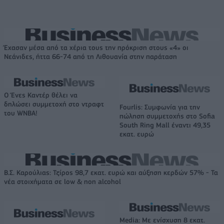
Έχασαν μέσα από τα χέρια τους την πρόκριση στους «4» οι
Νεάνιδες, ήττα 66-74 από τη Λιθουανία στην παράταση
Ο Ένες Καντέρ θέλει να
δηλώσει συμμετοχή στο ντραφτ
Fourlis: Συμφωνία για την
του WNBA!
πώληση συμμετοχής στο Sofia
South Ring Mall έναντι 49,35
εκατ. ευρώ
Β.Σ. Καρούλιας: Τζίρος 98,7 εκατ. ευρώ και αύξηση κερδών 57% - Τα
νέα στοιχήματα σε low & non alcohol
Media: Με ενίσχυση 8 εκατ.