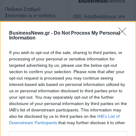
Παιδικοί Σταθμοί:
Ξεκίνησαν οι e-αιτήσεις
ΟΕΕ: Καταδικάζουμε την
άνανδρη επίθεση στη ΔΟΥ
17/07/2020 - 14:42
Κοζάνης
BusinessNews.gr -
Do Not Process My Personal
Information
17/07/2020 - 15:21
If you wish to opt-out of the sale, sharing to third parties, or
processing of your personal or sensitive information for
targeted advertising by us, please use the below opt-out
section to confirm your selection. Please note that after your
opt-out request is processed you may continue seeing
interest-based ads based on personal information utilized by
us or personal information disclosed to third parties prior to
your opt-out. You may separately opt-out of the further
disclosure of your personal information by third parties on the
IAB’s list of downstream participants. This information may
also be disclosed by us to third parties on the
IAB’s List of
Downstream Participants
that may further disclose it to other
ΡΟΗ ΕΙΔΗΣΕΩΝ
third parties.