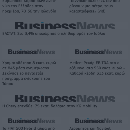
Ευρωπαϊκό Κορασίδων: Άνετη
Γιαννακόπουλος: «Όταν σου
νίκη της Ελλάδας στην
ρίχνουν μια πέτρα, τους
πρεμιέρα, 78-36 την Ιρλανδία
καταστρέφεις» (vid)
ΕΛΣΤΑΤ: Στο 3,4% υποχώρησε ο πληθωρισμός τον Ιούλιο
Χρηματοδότηση 8 εκατ. ευρώ
Metlen: Ρεκόρ EBITDA στο α'
σε 843 μέσα ενημέρωσης-
εξάμηνο, στα 550 εκατ. ευρώ –
Ξεκίνησε το πενταετές
Καθαρά κέρδη 313 εκατ. ευρώ
πρόγραμμα ενίσχυσης του
Τύπου
Η Chery επενδύει 75 εκατ. δολάρια στην KG Mobility
Το FIAT 500 Hybrid τώρα από
Ατρόμητος και Novibet