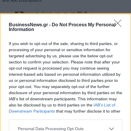
από 400 επιχειρήσεις
Media: Με ενίσχυση 8 εκατ. ευρώ σε 451 επιχειρήσεις ξεκίνησε το
BusinessNews.gr -
Do Not Process My Personal
πρόγραμμα στήριξης- Κάλυψη εισφορών ΕΔΟΕΑΠ
Information
If you wish to opt-out of the sale, sharing to third parties, or
processing of your personal or sensitive information for
Νέα Mercedes-Benz GLB: Hybrid
Η Toyota φέρνει νέα γενιά
targeted advertising by us, please use the below opt-out
και Electric, με όφελος 2.000
μπαταριών για τα υβριδικά της
ευρώ
section to confirm your selection. Please note that after your
opt-out request is processed you may continue seeing
interest-based ads based on personal information utilized by
us or personal information disclosed to third parties prior to
Σε κινεζική… πολιορκία η ευρωπαϊκή αυτοκινητοβιομηχανία
your opt-out. You may separately opt-out of the further
disclosure of your personal information by third parties on the
IAB’s list of downstream participants. This information may
also be disclosed by us to third parties on the
IAB’s List of
ΠΑΟΚ: Με τον Μάρκους Φόστερ
Εθνική Κορασίδων: Κόντρα στη
Downstream Participants
that may further disclose it to other
ολοκληρώθηκαν οι αφίξεις - Οι
Νορβηγία για την πρόκριση
δηλώσεις του (vid & pics)
στον τελικό (live stream)
third parties.
Personal Data Processing Opt Outs