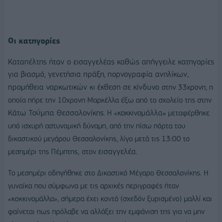
Οι κατηγορίες
Καταπέλτης ήταν ο εισαγγελέας καθώς απήγγειλε κατηγορίες
για βιασμό,
γενετήσια πράξη
πορνογραφία ανηλίκων
,
,
προμήθεια ναρκωτικών
έκθεση σε κίνδυνο
κι
στην 33χρονη, η
οποία πήρε την 10χρονη Μαρκέλλα
έξω από το σχολείο της στην
Κάτω Τούμπα Θεσσαλονίκης
κοκκινομάλλα
. Η «
» μεταφέρθηκε
υπό ισχυρή αστυνομική δύναμη, από την πίσω πόρτα του
δικαστικού μεγάρου Θεσσαλονίκης
, λίγο μετά τις 13:00 το
,
εισαγγελέα.
μεσημέρι της Πέμπτης
στον
Το μεσημέρι οδηγήθηκε στο Δικαστικό Μέγαρο Θεσσαλονίκης. Η
γυναίκα που σύμφωνα με τις αρχικές περιγραφές ήταν
«κοκκινομάλλα», σήμερα έχει κοντό (σχεδόν ξυρισμένο) μαλλί και
φαίνεται πως πρόλαβε να αλλάξει την εμφάνιση της για να μην