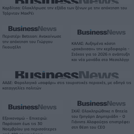
Καρδίτσα: Ολοκλήρωσε την εξάδα των ξένων με την απόκτηση του
Τζόρνταν ΜακΡέι
Περιστέρι Betsson: Ανακοίνωσε
την απόκτηση του Γιώργου
ΚΑΛΑΣ: Αυξημένα κόστη
Γκιουζέλη
«ροκάνισαν» την κερδοφορία -
Στόχος για το 2026 η ανάπτυξη
και νέα μονάδα στο Μεσολόγγι
ΑΑΔΕ: Φορολογικό «σαφάρι» στις τουριστικές περιοχές, με οδηγό τις
καταγγελίες πολιτών
ΣΚΑΪ: Ολοκληρώθηκε η θητεία
του Γρηγόρη Δημητριάδη - Ο
Εξοικονομώ – Επιχειρώ:
Γιάννης Αλαφούζος επιστρέφει
Παράταση έως τις 30
στη θέση του CEO
Νοεμβρίου για περισσότερες