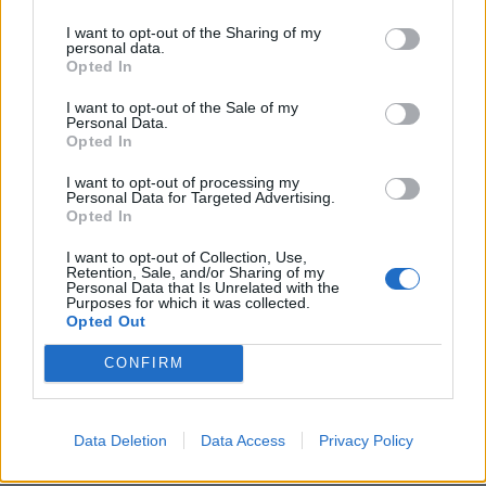
Ταχύτερα και αυστηρότερα: Το νέο ψηφιακό καθεστώς της ΑΑΔΕ για
I want to opt-out of the Sharing of my
personal data.
τα ανασφάλιστα οχήματα
Opted In
I want to opt-out of the Sale of my
Personal Data.
Opted In
Όμιλος ΔΕΗ: Νέα συμφωνία για
Τουρισμός για Όλους: Kατάθεση
χαρτοφυλάκιο έργων ΑΠΕ άνω
αιτήσεων ανεξάρτητα από το
I want to opt-out of processing my
Personal Data for Targeted Advertising.
των 2 GW σε Πολωνία και
τελευταίο ψηφίο του ΑΦΜ
Opted In
Ουγγαρία
I want to opt-out of Collection, Use,
Retention, Sale, and/or Sharing of my
Personal Data that Is Unrelated with the
Νέο Audi A2 e-tron με στόχο την κορυφή της αποδοτικότητας
Purposes for which it was collected.
Opted Out
CONFIRM
Η Chery επενδύει 75 εκατ.
Ατρόμητος και Novibet
δολάρια στην KG Mobility
συνεχίζουν μαζί: Ανανέωση της
συνεργασίας τους μέχρι το
Data Deletion
Data Access
Privacy Policy
2028