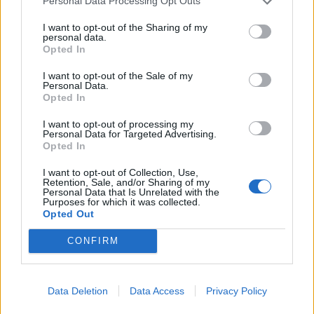
Personal Data Processing Opt Outs
Κορονοϊός: Γιατι
I want to opt-out of the Sharing of my
ακυρώθηκαν τα
personal data.
Καρναβάλια
Δήμος Νάουσας:
Opted In
Ματαιώνονται οι
27/02/2020 - 20:20
I want to opt-out of the Sale of my
εκδηλώσεις του δήμου για
Personal Data.
το τριήμερο της Αποκριάς
Opted In
27/02/2020 - 20:38
I want to opt-out of processing my
Personal Data for Targeted Advertising.
Opted In
I want to opt-out of Collection, Use,
Retention, Sale, and/or Sharing of my
Personal Data that Is Unrelated with the
Purposes for which it was collected.
Opted Out
CONFIRM
Data Deletion
Data Access
Privacy Policy