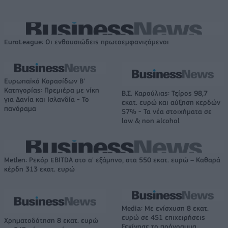
EuroLeague: Οι ενθουσιώδεις πρωτοεμφανιζόμενοι
Ευρωπαϊκό Κορασίδων Β'
Κατηγορίας: Πρεμιέρα με νίκη
Β.Σ. Καρούλιας: Τζίρος 98,7
για Δανία και Ισλανδία - Το
εκατ. ευρώ και αύξηση κερδών
πανόραμα
57% - Τα νέα στοιχήματα σε
low & non alcohol
Metlen: Ρεκόρ EBITDA στο α' εξάμηνο, στα 550 εκατ. ευρώ – Καθαρά
κέρδη 313 εκατ. ευρώ
Media: Με ενίσχυση 8 εκατ.
ευρώ σε 451 επιχειρήσεις
Χρηματοδότηση 8 εκατ. ευρώ
ξεκίνησε το πρόγραμμα