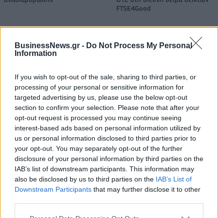
FTSE4Good
BusinessNews.gr -
Do Not Process My Personal
Alpha Bank: Για πρώτη φορά το Αρχαίο Θέατρο Επιδαύρου άνοιξε τις
Information
πύλες του σε όλους
If you wish to opt-out of the sale, sharing to third parties, or
processing of your personal or sensitive information for
ESG Report 2025: Πώς η ΑΒ Βασιλόπουλος μετατρέπει τη
targeted advertising by us, please use the below opt-out
βιωσιμότητα σε καθημερινή πράξη
section to confirm your selection. Please note that after your
opt-out request is processed you may continue seeing
interest-based ads based on personal information utilized by
us or personal information disclosed to third parties prior to
your opt-out. You may separately opt-out of the further
ΠΕΡΙΣΣΌΤΕΡΑ ΣΕ ΑΥΤΉ ΤΗΝ ΚΑΤΗΓΟΡΊΑ
disclosure of your personal information by third parties on the
IAB’s list of downstream participants. This information may
also be disclosed by us to third parties on the
IAB’s List of
Downstream Participants
that may further disclose it to other
third parties.