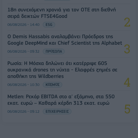
18η συνεχόμενη χρονιά για τον ΟΤΕ στη διεθνή
σειρά δεικτών FTSE4Good
06/08/2026 - 14:40
ESG
Ο Demis Hassabis αναλαμβάνει Πρόεδρος της
Google DeepMind και Chief Scientist της Alphabet
06/08/2026 - 09:32
ΠΡΟΣΩΠΑ
Ρωσία: Η Μόσχα δηλώνει ότι κατέρριψε 605
ουκρανικά drones τη νύχτα - Ελαφρές ζημιές σε
αποθήκη της Wildberries
06/08/2026 - 10:30
ΚΟΣΜΟΣ
Metlen: Ρεκόρ EBITDA στο α' εξάμηνο, στα 550
εκατ. ευρώ – Καθαρά κέρδη 313 εκατ. ευρώ
06/08/2026 - 09:12
ΕΠΙΧΕΙΡΗΣΕΙΣ