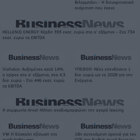
Βιλερμπάν» - Η διευκρινιστική
ανάρτηση που έκανε
HELLENiQ ENERGY: Κέρδη 393 εκατ. ευρώ στο α' εξάμηνο – Στα 734
εκατ. ευρώ τα EBITDA
Viohalco: Αυξημένος κατά 14%
ΥΠΕΘΟΟ: Νέες επενδύσεις 1
ο τζίρος στο α' εξάμηνο, στα 4,3
δισ. ευρώ ως το 2028 για την
δισ. ευρώ – Στα 446 εκατ. ευρώ
Ενέργεια
τα EBITDA
Η συμφωνία Arval-Athlon αναδιαμορφώνει την αγορά leasing
VW: Η δύσκολη εξίσωση της
18η συνεχόμενη χρονιά για τον
αναδιάρθρωσης
ΟΤΕ στη διεθνή σειρά δεικτών