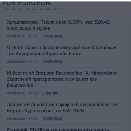
ΡΟΗ ΕΙΔΗΣΕΩΝ
Χρηματιστήριο: Πτώση κατά 0,59%, στα 320,42
εκατ. ευρώ ο τζίρος
06/08/2026 - 18:10
ΟΙΚΟΝΟΜΙΑ
ΟΠΕΚΑ: Αύριο η δεύτερη πληρωμή των δικαιούχων
του Λογαριασμού Αγροτικής Εστίας
06/08/2026 - 17:40
ΟΙΚΟΝΟΜΙΑ
Κυβερνητική Επιτροπή Βιομηχανίας- Κ. Μητσοτάκης:
Στρατηγική προτεραιότητα η ενίσχυση της
βιομηχανίας
06/08/2026 - 17:18
ΠΟΛΙΤΙΚΗ
Από τις 28 Αυγούστου η ψηφιακή ενεργοποίηση της
Κάρτας Αγρότη μέσω της ΕΑΕ 2026
06/08/2026 - 16:51
ΟΙΚΟΝΟΜΙΑ
Eurobank: Εξελίξεις και προοπτικές στις αγορές