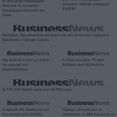
σε 843 μέσα ενημέρωσης-
στήριξης- Κάλυψη εισφορών
Ξεκίνησε το πενταετές
ΕΔΟΕΑΠ
πρόγραμμα ενίσχυσης του
Τύπου
IAB Hellas: Νέα Διοικούσα Επιτροπή και νέο Διοικητικό Συμβούλιο -
Πρόεδρος ο Γαληνός Γιαγλής
Νέο Audi A2 e-tron με στόχο
Η Chery επενδύει 75 εκατ.
την κορυφή της
δολάρια στην KG Mobility
αποδοτικότητας
Το FIAT 500 Hybrid τώρα από 18.990 ευρώ
Ουκρανία: Με Μίχαϊλιουκ και
Πάρκερ: «Όνειρό μου να
Λεν κόντρα στην Ελλάδα
κατακτήσω το ΝΒΑ Europe με τη