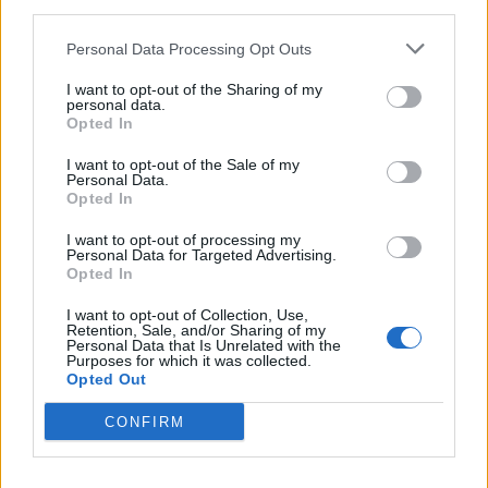
third parties.
Κορυφώνεται η έξοδος του Αυγούστου – Πάνω από
56.000 επιβάτες αναχωρούν σήμερα από τα
Personal Data Processing Opt Outs
λιμάνια της Αττικής
08/08/2026 - 14:30
ΕΛΛΑΔΑ
I want to opt-out of the Sharing of my
personal data.
Opted In
Δυτική Αττική: Η επόμενη ημέρα μετά τις πυρκαγιές
– Τα έργα Antinero και η «μάχη» πριν από τις
I want to opt-out of the Sale of my
βροχές
Personal Data.
Opted In
08/08/2026 - 14:08
ΕΛΛΑΔΑ
I want to opt-out of processing my
Ειδικό Χωροταξικό για τον Τουρισμό: Οι νέοι
Personal Data for Targeted Advertising.
κανόνες για επενδύσεις, νησιά και προορισμούς υπό
Opted In
πίεση
I want to opt-out of Collection, Use,
08/08/2026 - 13:21
ΤΟΥΡΙΣΜΟΣ
Retention, Sale, and/or Sharing of my
Personal Data that Is Unrelated with the
Υπουργείο Εργασίας: Ο “χάρτης” των πληρωμών
Purposes for which it was collected.
Opted Out
από τον e-ΕΦΚΑ και τη ΔΥΠΑ έως τις 14 Αυγούστου
08/08/2026 - 12:58
ΟΙΚΟΝΟΜΙΑ
CONFIRM
Οι Hamilton Reserve Bank και SEE Capital
Hamilton Ltd. συνάπτουν συμφωνία υπηρεσιών