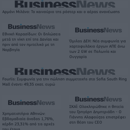
Αρμάνι Μιλάνο: Το καινούριο της ρόστερ και ο αέρας ανανέωσης
Εθνική Κορασίδων: Οι δηλώσεις
μετά τη νίκη επί της Δανίας και
Όμιλος ΔΕΗ: Νέα συμφωνία για
πριν από τον ημιτελικό με τη
χαρτοφυλάκιο έργων ΑΠΕ άνω
Νορβηγία
των 2 GW σε Πολωνία και
Ουγγαρία
Fourlis: Συμφωνία για την πώληση συμμετοχής στο Sofia South Ring
Mall έναντι 49,35 εκατ. ευρώ
ΣΚΑΪ: Ολοκληρώθηκε η θητεία
του Γρηγόρη Δημητριάδη - Ο
Χρηματιστήριο Αθηνών:
Γιάννης Αλαφούζος επιστρέφει
Εβδομαδιαία άνοδος 1,76%,
στη θέση του CEO
κέρδη 23,31% από τις αρχές
του έτους