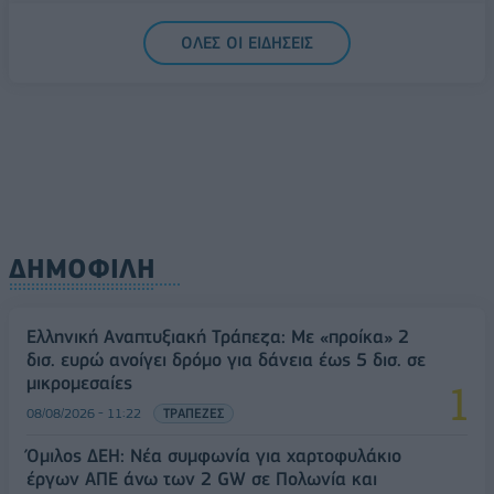
5G παντού, 6G στον ορίζοντα: Πού βρίσκεται η
ΟΛΕΣ ΟΙ ΕΙΔΗΣΕΙΣ
Ελλάδα στη μεγάλη τεχνολογική μετάβαση
08/08/2026 - 10:54
ΤΕΧΝΟΛΟΓΙΑ
ΔΗΜΟΦΙΛΗ
Ελληνική Αναπτυξιακή Τράπεζα: Με «προίκα» 2
δισ. ευρώ ανοίγει δρόμο για δάνεια έως 5 δισ. σε
μικρομεσαίες
08/08/2026 - 11:22
ΤΡΑΠΕΖΕΣ
Όμιλος ΔΕΗ: Νέα συμφωνία για χαρτοφυλάκιο
έργων ΑΠΕ άνω των 2 GW σε Πολωνία και