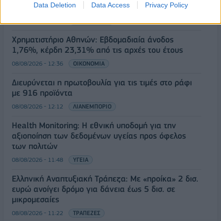
Data Deletion
Data Access
Privacy Policy
μάρκετινγκ
08/08/2026 - 13:44
ΕΠΙΧΕΙΡΗΣΕΙΣ
Χρηματιστήριο Αθηνών: Εβδομαδιαία άνοδος
1,76%, κέρδη 23,31% από τις αρχές του έτους
08/08/2026 - 12:36
ΟΙΚΟΝΟΜΙΑ
Διευρύνεται η πρωτοβουλία για τις τιμές στο ράφι
με 916 προϊόντα
08/08/2026 - 12:12
ΛΙΑΝΕΜΠΟΡΙΟ
Health Monitoring: Η εθνική υποδομή για την
αξιοποίηση των δεδομένων υγείας προς όφελος
των πολιτών
08/08/2026 - 11:48
ΥΓΕΙΑ
Ελληνική Αναπτυξιακή Τράπεζα: Με «προίκα» 2 δισ.
ευρώ ανοίγει δρόμο για δάνεια έως 5 δισ. σε
μικρομεσαίες
08/08/2026 - 11:22
ΤΡΑΠΕΖΕΣ