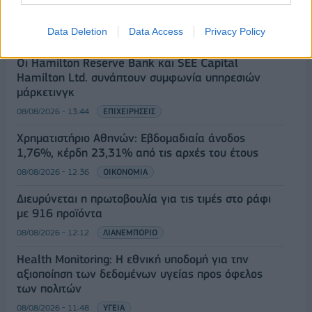
Υπουργείο Εργασίας: Ο “χάρτης” των πληρωμών
από τον e-ΕΦΚΑ και τη ΔΥΠΑ έως τις 14 Αυγούστου
Data Deletion
Data Access
Privacy Policy
08/08/2026 - 12:58
ΟΙΚΟΝΟΜΙΑ
Οι Hamilton Reserve Bank και SEE Capital
Hamilton Ltd. συνάπτουν συμφωνία υπηρεσιών
μάρκετινγκ
08/08/2026 - 13:44
ΕΠΙΧΕΙΡΗΣΕΙΣ
Χρηματιστήριο Αθηνών: Εβδομαδιαία άνοδος
1,76%, κέρδη 23,31% από τις αρχές του έτους
08/08/2026 - 12:36
ΟΙΚΟΝΟΜΙΑ
Διευρύνεται η πρωτοβουλία για τις τιμές στο ράφι
με 916 προϊόντα
08/08/2026 - 12:12
ΛΙΑΝΕΜΠΟΡΙΟ
Health Monitoring: Η εθνική υποδομή για την
αξιοποίηση των δεδομένων υγείας προς όφελος
των πολιτών
08/08/2026 - 11:48
ΥΓΕΙΑ