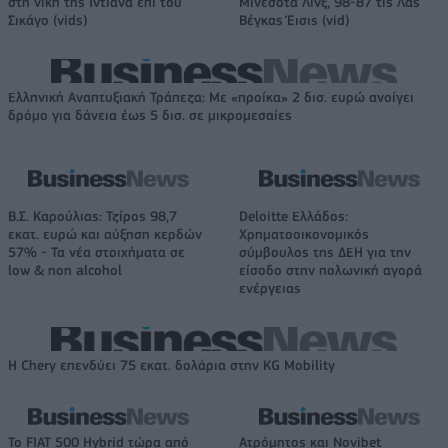
στη νίκη της Ιντιάνα επί του
Μινεσότα Λινξ, 98-87 τις Λας
Σικάγο (vids)
Βέγκας Έισις (vid)
Ελληνική Αναπτυξιακή Τράπεζα: Με «προίκα» 2 δισ. ευρώ ανοίγει
δρόμο για δάνεια έως 5 δισ. σε μικρομεσαίες
Β.Σ. Καρούλιας: Τζίρος 98,7
Deloitte Ελλάδος:
εκατ. ευρώ και αύξηση κερδών
Χρηματοοικονομικός
57% - Τα νέα στοιχήματα σε
σύμβουλος της ΔΕΗ για την
low & non alcohol
είσοδο στην πολωνική αγορά
ενέργειας
Η Chery επενδύει 75 εκατ. δολάρια στην KG Mobility
Το FIAT 500 Hybrid τώρα από
Ατρόμητος και Novibet