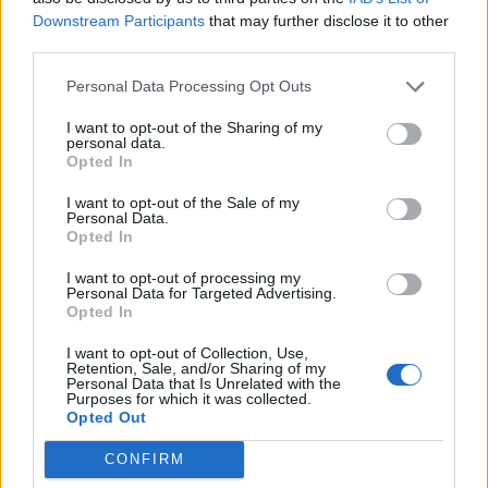
Downstream Participants
that may further disclose it to other
third parties.
ΡΟΗ ΕΙΔΗΣΕΩΝ
Personal Data Processing Opt Outs
I want to opt-out of the Sharing of my
Κορυφώνεται η έξοδος του Αυγούστου – Πάνω από
personal data.
56.000 επιβάτες αναχωρούν σήμερα από τα
Opted In
λιμάνια της Αττικής
I want to opt-out of the Sale of my
08/08/2026 - 14:30
ΕΛΛΑΔΑ
Personal Data.
Opted In
Δυτική Αττική: Η επόμενη ημέρα μετά τις πυρκαγιές
– Τα έργα Antinero και η «μάχη» πριν από τις
I want to opt-out of processing my
Personal Data for Targeted Advertising.
βροχές
Opted In
08/08/2026 - 14:08
ΕΛΛΑΔΑ
I want to opt-out of Collection, Use,
Retention, Sale, and/or Sharing of my
Ειδικό Χωροταξικό για τον Τουρισμό: Οι νέοι
Personal Data that Is Unrelated with the
κανόνες για επενδύσεις, νησιά και προορισμούς υπό
Purposes for which it was collected.
Opted Out
πίεση
08/08/2026 - 13:21
ΤΟΥΡΙΣΜΟΣ
CONFIRM