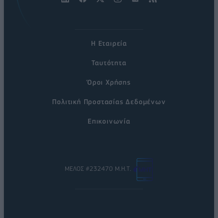
Η Εταιρεία
Ταυτότητα
Όροι Χρήσης
Πολιτική Προστασίας Δεδομένων
Επικοινωνία
ΜΕΛΟΣ #232470 Μ.Η.Τ.