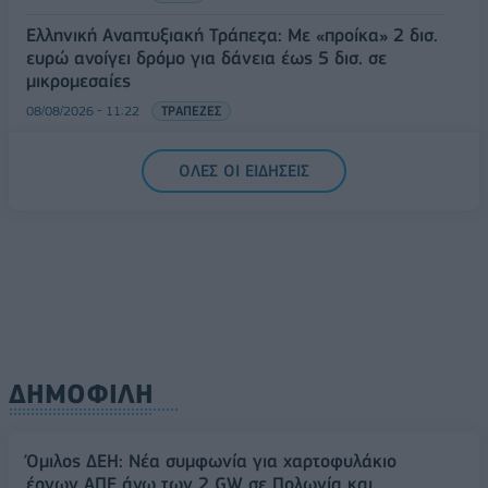
Ελληνική Αναπτυξιακή Τράπεζα: Με «προίκα» 2 δισ.
ευρώ ανοίγει δρόμο για δάνεια έως 5 δισ. σε
μικρομεσαίες
08/08/2026 - 11:22
ΤΡΑΠΕΖΕΣ
5G παντού, 6G στον ορίζοντα: Πού βρίσκεται η
ΟΛΕΣ ΟΙ ΕΙΔΗΣΕΙΣ
Ελλάδα στη μεγάλη τεχνολογική μετάβαση
08/08/2026 - 10:54
ΤΕΧΝΟΛΟΓΙΑ
ΔΗΜΟΦΙΛΗ
Όμιλος ΔΕΗ: Νέα συμφωνία για χαρτοφυλάκιο
έργων ΑΠΕ άνω των 2 GW σε Πολωνία και