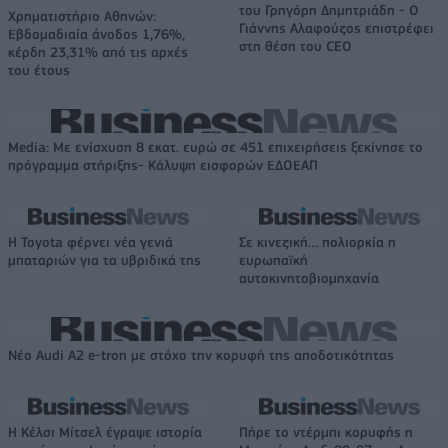
του Γρηγόρη Δημητριάδη - Ο
Χρηματιστήριο Αθηνών:
Γιάννης Αλαφούζος επιστρέφει
Εβδομαδιαία άνοδος 1,76%,
στη θέση του CEO
κέρδη 23,31% από τις αρχές
του έτους
Media: Με ενίσχυση 8 εκατ. ευρώ σε 451 επιχειρήσεις ξεκίνησε το
πρόγραμμα στήριξης- Κάλυψη εισφορών ΕΔΟΕΑΠ
Η Toyota φέρνει νέα γενιά
Σε κινεζική… πολιορκία η
μπαταριών για τα υβριδικά της
ευρωπαϊκή
αυτοκινητοβιομηχανία
Νέο Audi A2 e-tron με στόχο την κορυφή της αποδοτικότητας
Η Κέλσι Μίτσελ έγραψε ιστορία
Πήρε το ντέρμπι κορυφής η