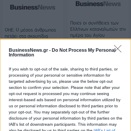
Ποιες οι συνήθειες των
Ελλήνων καταναλωτών την
ΟΗΕ: Ο μέσος άνθρωπος
ημέρα του Αγίου
πετάει στα σκουπίδια
Βαλεντίνου
διπλάσια ποσότητα
φαγητού από τις
13/02/2020 - 17:49
BusinessNews.gr -
Do Not Process My Personal
εκτιμήσεις
Information
13/02/2020 - 16:23
If you wish to opt-out of the sale, sharing to third parties, or
processing of your personal or sensitive information for
targeted advertising by us, please use the below opt-out
section to confirm your selection. Please note that after your
opt-out request is processed you may continue seeing
interest-based ads based on personal information utilized by
us or personal information disclosed to third parties prior to
your opt-out. You may separately opt-out of the further
disclosure of your personal information by third parties on the
IAB’s list of downstream participants. This information may
also be disclosed by us to third parties on the
IAB’s List of