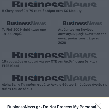
Η Chery επενδύει 75 εκατ. δολάρια στην KG Mobility
Το FIAT 500 Hybrid τώρα από
Ατρόμητος και Novibet
18.990 ευρώ
συνεχίζουν μαζί: Ανανέωση της
συνεργασίας τους μέχρι το
2028
18η συνεχόμενη χρονιά για τον ΟΤΕ στη διεθνή σειρά δεικτών
FTSE4Good
Alpha Bank: Για πρώτη φορά το Αρχαίο Θέατρο Επιδαύρου άνοιξε τις
πύλες του σε όλους
BusinessNews.gr -
Do Not Process My Personal