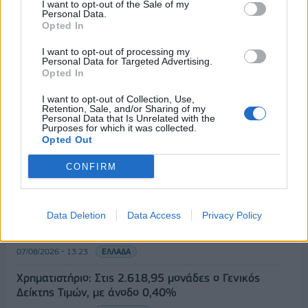
I want to opt-out of the Sale of my
Personal Data.
Opted In
I want to opt-out of processing my
Personal Data for Targeted Advertising.
Opted In
ΡΟΗ ΕΙΔΗΣΕΩΝ
I want to opt-out of Collection, Use,
Retention, Sale, and/or Sharing of my
Personal Data that Is Unrelated with the
Purposes for which it was collected.
Opted Out
Σαουδική Αραβία, Τουρκία και Πακιστάν
υπογράφουν κοινή αμυντική συμφωνία
CONFIRM
07/08/2026 - 13:47
ΚΟΣΜΟΣ
Αναστολή λειτουργίας του αιολικού πάρκου στη
Data Deletion
Data Access
Privacy Policy
Βοιωτία- Προφυλακίστηκαν οι τρεις
κατηγορούμενοι
07/08/2026 - 13:23
ΕΛΛΑΔΑ
Χρηματιστήριο: Στις 2.618,95 μονάδες ο Γενικός
Δείκτης Τιμών, με άνοδο 0,40%