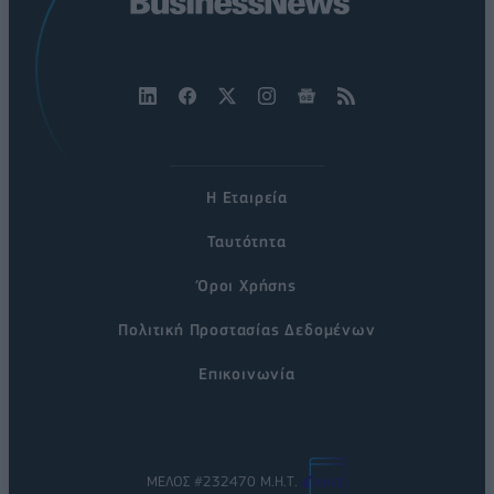
Η Εταιρεία
Ταυτότητα
Όροι Χρήσης
Πολιτική Προστασίας Δεδομένων
Επικοινωνία
ΜΕΛΟΣ #232470 Μ.Η.Τ.