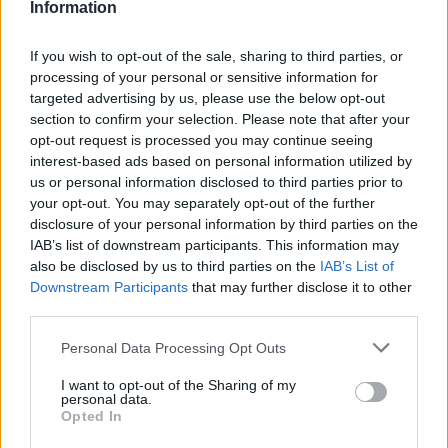
Information
ΠΕΡΙΣΣΌΤΕΡΑ ΣΕ ΑΥΤΉ ΤΗΝ ΚΑΤΗΓΟΡΊΑ
If you wish to opt-out of the sale, sharing to third parties, or
processing of your personal or sensitive information for
targeted advertising by us, please use the below opt-out
section to confirm your selection. Please note that after your
opt-out request is processed you may continue seeing
interest-based ads based on personal information utilized by
Τα βραβεία που ξεχώρισαν
us or personal information disclosed to third parties prior to
στην 7η ΕΞΠΟΤΡΟΦ
your opt-out. You may separately opt-out of the further
Επίσκεψη Μιχάλη
disclosure of your personal information by third parties on the
Αδαμαντιάδη, Προέδρου
30/01/2020 - 16:26
IAB’s list of downstream participants. This information may
Ε.Ε.ΣΥ.Μ στον Οργανισμό
also be disclosed by us to third parties on the
IAB’s List of
Λιμένος Βόλου Α.Ε
Downstream Participants
that may further disclose it to other
30/01/2020 - 16:22
third parties.
Personal Data Processing Opt Outs
I want to opt-out of the Sharing of my
personal data.
Opted In