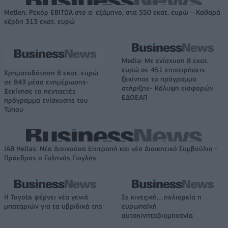
Metlen: Ρεκόρ EBITDA στο α' εξάμηνο, στα 550 εκατ. ευρώ – Καθαρά
κέρδη 313 εκατ. ευρώ
Media: Με ενίσχυση 8 εκατ.
ευρώ σε 451 επιχειρήσεις
Χρηματοδότηση 8 εκατ. ευρώ
ξεκίνησε το πρόγραμμα
σε 843 μέσα ενημέρωσης-
στήριξης- Κάλυψη εισφορών
Ξεκίνησε το πενταετές
ΕΔΟΕΑΠ
πρόγραμμα ενίσχυσης του
Τύπου
IAB Hellas: Νέα Διοικούσα Επιτροπή και νέο Διοικητικό Συμβούλιο -
Πρόεδρος ο Γαληνός Γιαγλής
Η Toyota φέρνει νέα γενιά
Σε κινεζική… πολιορκία η
μπαταριών για τα υβριδικά της
ευρωπαϊκή
αυτοκινητοβιομηχανία