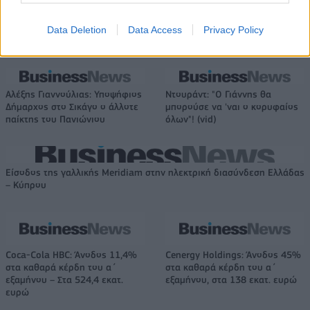
Data Deletion
Data Access
Privacy Policy
Το FIAT 500 Hybrid τώρα από 18.990 ευρώ
Αλέξης Γιαννούλιας: Υποψήφιος
Ντουράντ: "Ο Γιάννης θα
Δήμαρχος στο Σικάγο ο άλλοτε
μπορούσε να 'ναι ο κορυφαίος
παίκτης του Πανιώνιου
όλων"! (vid)
Είσοδος της γαλλικής Meridiam στην ηλεκτρική διασύνδεση Ελλάδας
– Κύπρου
Coca-Cola HBC: Άνοδος 11,4%
Cenergy Holdings: Άνοδος 45%
στα καθαρά κέρδη του α΄
στα καθαρά κέρδη του α΄
εξαμήνου – Στα 524,4 εκατ.
εξαμήνου, στα 138 εκατ. ευρώ
ευρώ