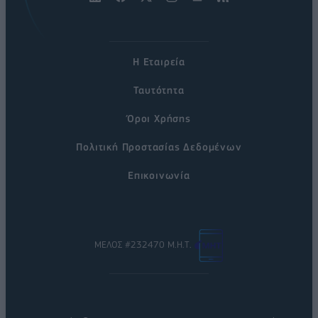
Η Εταιρεία
Ταυτότητα
Όροι Χρήσης
Πολιτική Προστασίας Δεδομένων
Επικοινωνία
ΜΕΛΟΣ #232470 Μ.Η.Τ.