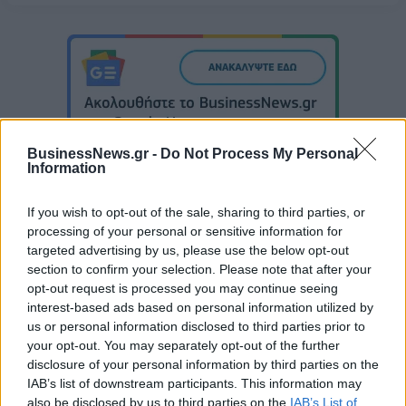
BusinessNews.gr -
Do Not Process My Personal
Information
If you wish to opt-out of the sale, sharing to third parties, or
processing of your personal or sensitive information for
Στους Ντένβερ Νάγκετς ο Λόνι Γουόκερ
targeted advertising by us, please use the below opt-out
section to confirm your selection. Please note that after your
opt-out request is processed you may continue seeing
interest-based ads based on personal information utilized by
Εθνική Νεανίδων: Στις 21:00
us or personal information disclosed to third parties prior to
της Παρασκευής ο
Evergood: Άγγιξε τα 300 εκατ. ο
προημιτελικός με τη Λιθουανία
your opt-out. You may separately opt-out of the further
τζίρος- Στα 10 εκατ. ευρώ το
disclosure of your personal information by third parties on the
τίμημα για το 60% του
Jackaroo
IAB’s list of downstream participants. This information may
also be disclosed by us to third parties on the
IAB’s List of