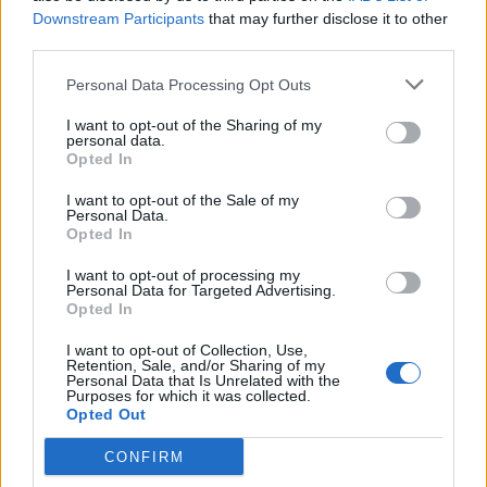
Downstream Participants
that may further disclose it to other
third parties.
Όμιλος AKTOR: Εξαγοράζει το 75% των ΗΛΕΚΤΩΡ και THALIS –
Στρατηγική συνεργασία με τη Motor Oil
Personal Data Processing Opt Outs
I want to opt-out of the Sharing of my
personal data.
TV: Η σκακιέρα της νέας σεζόν
Opted In
ΔΕΗ: Ισχυρή ανάπτυξη στο α΄
I want to opt-out of the Sale of my
εξάμηνο 2026 με
Personal Data.
προσαρμοσμένο EBITDA στα 1,2
Opted In
δισ. ευρώ
I want to opt-out of processing my
Personal Data for Targeted Advertising.
Opted In
IAB Hellas: Νέα Διοικούσα Επιτροπή και νέο Διοικητικό Συμβούλιο -
Πρόεδρος ο Γαληνός Γιαγλής
I want to opt-out of Collection, Use,
Retention, Sale, and/or Sharing of my
Personal Data that Is Unrelated with the
Purposes for which it was collected.
Opted Out
Νέο Audi A2 e-tron με στόχο
Η Chery επενδύει 75 εκατ.
την κορυφή της
δολάρια στην KG Mobility
CONFIRM
αποδοτικότητας