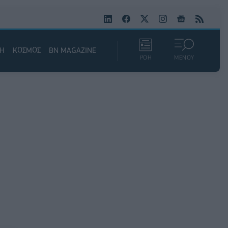
ΚΗ
ΚΟΣΜΟΣ
BN MAGAZINE
ΡΟΗ
ΜΕΝΟΥ