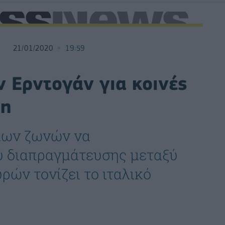
21/01/2020
19:59
ν Ερντογάν για κοινές
ύη
ιων ζωνών να
υ διαπραγμάτευσης μεταξύ
ών τονίζει το ιταλικό