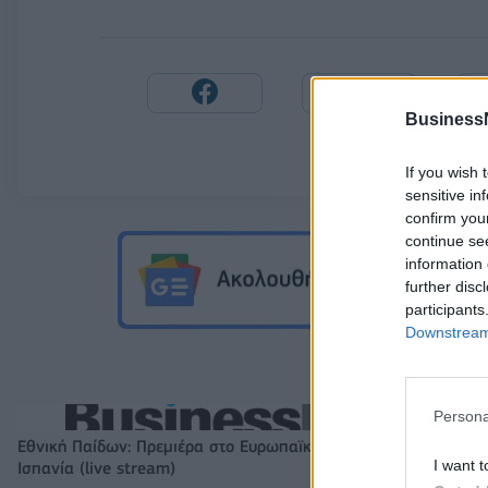
Business
If you wish 
sensitive in
confirm you
continue se
information 
further disc
participants
Downstream 
Persona
Εθνική Παίδων: Πρεμιέρα στο Ευρωπαϊκό με αντίπαλο την
I want t
Ισπανία (live stream)