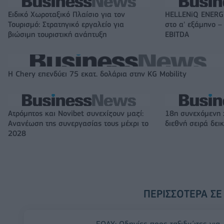
Ειδικό Χωροταξικό Πλαίσιο για τον
HELLENiQ ENERGY
Τουρισμό: Στρατηγικό εργαλείο για
στο α' εξάμηνο –
βιώσιμη τουριστική ανάπτυξη
EBITDA
Η Chery επενδύει 75 εκατ. δολάρια στην KG Mobility
Ατρόμητος και Novibet συνεχίζουν μαζί:
18η συνεχόμενη 
Ανανέωση της συνεργασίας τους μέχρι το
διεθνή σειρά δε
2028
ΠΕΡΙΣΣΌΤΕΡΑ ΣΕ
ΕΟΔΥ: Οδηγίες προς ταξιδιώτες για