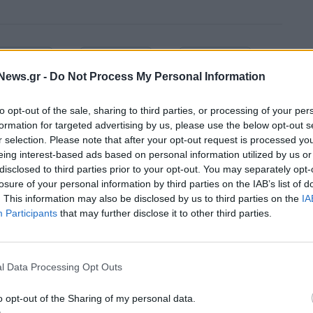
News.gr -
Do Not Process My Personal Information
to opt-out of the sale, sharing to third parties, or processing of your per
formation for targeted advertising by us, please use the below opt-out s
r selection. Please note that after your opt-out request is processed y
eing interest-based ads based on personal information utilized by us or
disclosed to third parties prior to your opt-out. You may separately opt-
losure of your personal information by third parties on the IAB’s list of
. This information may also be disclosed by us to third parties on the
IA
Participants
that may further disclose it to other third parties.
l Data Processing Opt Outs
Ευρωπαϊκό Κορασίδων: Τζάμπολ για την Εθνική στα Ιωάννι
o opt-out of the Sharing of my personal data.
κόντρα στην Ιρλανδία (live stream)