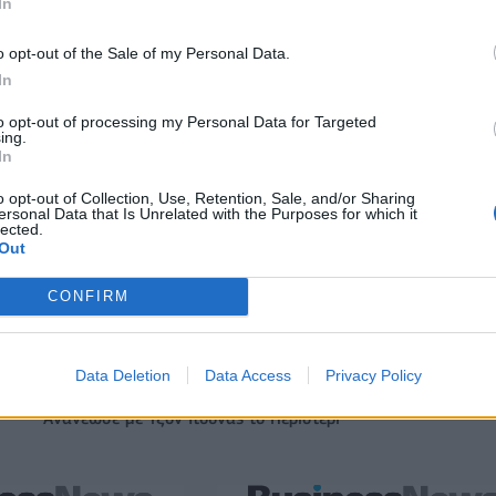
In
o opt-out of the Sale of my Personal Data.
ITDA στο α' εξάμηνο,
Χρηματοδότηση 8 εκατ. ευρώ σε 843
In
υρώ – Καθαρά κέρδη 313
μέσα ενημέρωσης- Ξεκίνησε το πεντ
πρόγραμμα ενίσχυσης του Τύπου
to opt-out of processing my Personal Data for Targeted
ing.
In
o opt-out of Collection, Use, Retention, Sale, and/or Sharing
IAB Hellas: Νέα Διοικούσα Επιτροπή και νέο Διοικητικό Συμβ
ersonal Data that Is Unrelated with the Purposes for which it
- Πρόεδρος ο Γαληνός Γιαγλής
lected.
Out
CONFIRM
ιορκία η ευρωπαϊκή
Νέο Audi A2 e-tron με στόχο την κο
χανία
της αποδοτικότητας
Data Deletion
Data Access
Privacy Policy
Ανανέωσε με Τζον Ιτούνας το Περιστέρι