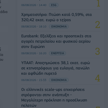
06/08/2026 - 14:40
ESG
ν
τάδιο
Χρηματιστήριο: Πτώση κατά 0,59%, στα
320,42 εκατ. ευρώ ο τζίρος
06/08/2026 - 18:10
ΟΙΚΟΝΟΜΙΑ
Eurobank: Εξελίξεις και προοπτικές στις
αγορές πετρελαίου και φυσικού αερίου
στην Ευρώπη
06/08/2026 - 16:20
ΕΝΕΡΓΕΙΑ
ίο
ου
ΥΠΑΑΤ: Αποζημιώσεις 38,1 εκατ. ευρώ
σε κτηνοτρόφους για ευλογιά, πανώλη
και αφθώδη πυρετό
06/08/2026 - 15:33
ΟΙΚΟΝΟΜΙΑ
Οι ελληνικές scale-ups επιχειρήσεις
στρέφονται στην ανάπτυξη -
Μεγαλύτερη πρόκληση η προσέλκυση
πελατών