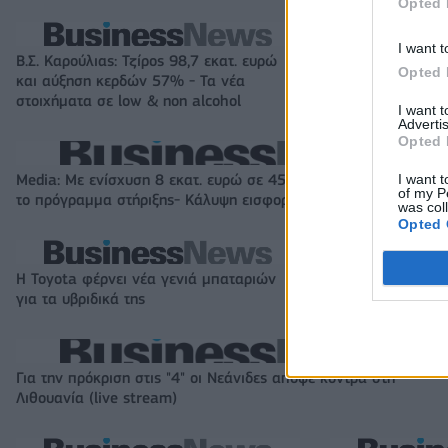
Opted 
I want t
Β.Σ. Καρούλιας: Τζίρος 98,7 εκατ. ευρώ
Metlen: Ρεκόρ EB
Opted 
και αύξηση κερδών 57% - Τα νέα
στα 550 εκατ. ε
στοιχήματα σε low & non alcohol
εκατ. ευρώ
I want 
Advertis
Opted 
I want t
Media: Με ενίσχυση 8 εκατ. ευρώ σε 451 επιχειρήσεις ξεκίνησε
of my P
το πρόγραμμα στήριξης- Κάλυψη εισφορών ΕΔΟΕΑΠ
was col
Opted 
Η Toyota φέρνει νέα γενιά μπαταριών
Σε κινεζική… πολ
για τα υβριδικά της
αυτοκινητοβιομη
Για την πρόκριση στις "4" οι Νεάνιδες απόψε κόντρα στη
Λιθουανία (live stream)