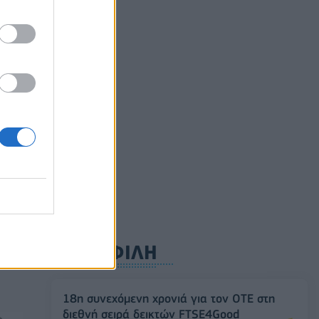
αετές
ούλιο
ρυφή
ΔΗΜΟΦΙΛΗ
18η συνεχόμενη χρονιά για τον ΟΤΕ στη
διεθνή σειρά δεικτών FTSE4Good