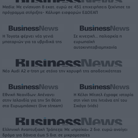
Media: Με ενίσχυση 8 εκατ. ευρώ σε 451 επιχειρήσεις ξεκίνησε το
πρόγραμμα στήριξης- Κάλυψη εισφορών ΕΔΟΕΑΠ
Η Toyota φέρνει νέα γενιά
Σε κινεζική… πολιορκία η
μπαταριών για τα υβριδικά της
ευρωπαϊκή
αυτοκινητοβιομηχανία
Νέο Audi A2 e-tron με στόχο την κορυφή της αποδοτικότητας
Εθνική Νεανίδων: Απέναντι
Η Κέλσι Μίτσελ έγραψε ιστορία
στην Ισλανδία για την 5η θέση
στη νίκη της Ιντιάνα επί του
στο Ευρωμπάσκετ (live stream)
Σικάγο (vids)
Ελληνική Αναπτυξιακή Τράπεζα: Με «προίκα» 2 δισ. ευρώ ανοίγει
δρόμο για δάνεια έως 5 δισ. σε μικρομεσαίες