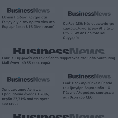
Εθνική Παίδων: Κόντρα στη
Γεωργία για την πρώτη νίκη στο
Όμιλος ΔΕΗ: Νέα συμφωνία για
Ευρωμπάσκετ U16 (live stream)
χαρτοφυλάκιο έργων ΑΠΕ άνω
των 2 GW σε Πολωνία και
Ουγγαρία
Fourlis: Συμφωνία για την πώληση συμμετοχής στο Sofia South Ring
Mall έναντι 49,35 εκατ. ευρώ
ΣΚΑΪ: Ολοκληρώθηκε η θητεία
του Γρηγόρη Δημητριάδη - Ο
Χρηματιστήριο Αθηνών:
Γιάννης Αλαφούζος επιστρέφει
Εβδομαδιαία άνοδος 1,76%,
στη θέση του CEO
κέρδη 23,31% από τις αρχές
του έτους