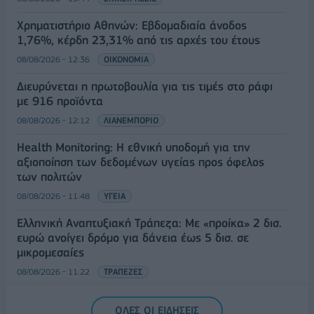
Χρηματιστήριο Αθηνών: Εβδομαδιαία άνοδος
1,76%, κέρδη 23,31% από τις αρχές του έτους
08/08/2026 - 12:36
ΟΙΚΟΝΟΜΙΑ
Διευρύνεται η πρωτοβουλία για τις τιμές στο ράφι
με 916 προϊόντα
08/08/2026 - 12:12
ΛΙΑΝΕΜΠΟΡΙΟ
Health Monitoring: Η εθνική υποδομή για την
αξιοποίηση των δεδομένων υγείας προς όφελος
των πολιτών
08/08/2026 - 11:48
ΥΓΕΙΑ
Ελληνική Αναπτυξιακή Τράπεζα: Με «προίκα» 2 δισ.
ευρώ ανοίγει δρόμο για δάνεια έως 5 δισ. σε
μικρομεσαίες
08/08/2026 - 11:22
ΤΡΑΠΕΖΕΣ
5G παντού, 6G στον ορίζοντα: Πού βρίσκεται η
ΟΛΕΣ ΟΙ ΕΙΔΗΣΕΙΣ
Ελλάδα στη μεγάλη τεχνολογική μετάβαση