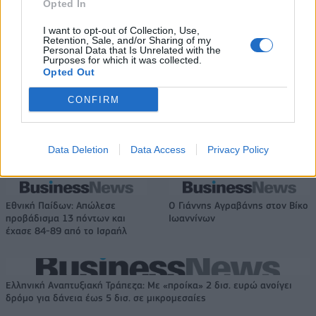
Opted In
Media: Με ενίσχυση 8 εκατ. ευρώ σε 451 επιχειρήσεις ξεκίνησε το
πρόγραμμα στήριξης- Κάλυψη εισφορών ΕΔΟΕΑΠ
I want to opt-out of Collection, Use,
Retention, Sale, and/or Sharing of my
Personal Data that Is Unrelated with the
Purposes for which it was collected.
Η Toyota φέρνει νέα γενιά
Σε κινεζική… πολιορκία η
Opted Out
μπαταριών για τα υβριδικά της
ευρωπαϊκή
αυτοκινητοβιομηχανία
CONFIRM
Data Deletion
Data Access
Privacy Policy
Νέο Audi A2 e-tron με στόχο την κορυφή της αποδοτικότητας
Εθνική Παίδων: Απώλεσε
Ο Γιάννης Αγραβάνης στον Βίκο
προβάδισμα 13 πόντων και
Ιωαννίνων
έχασε 84-89 από το Ισραήλ
Ελληνική Αναπτυξιακή Τράπεζα: Με «προίκα» 2 δισ. ευρώ ανοίγει
δρόμο για δάνεια έως 5 δισ. σε μικρομεσαίες