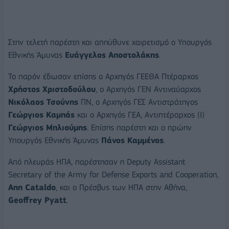
Στην τελετή παρέστη και απηύθυνε χαιρετισμό ο Υπουργός
Εθνικής Άμυνας
Ευάγγελος Αποστολάκης
.
Το παρόν έδωσαν επίσης ο Αρχηγός ΓΕΕΘΑ Πτέραρχος
Χρήστος Χριστοδούλου
, ο Αρχηγός ΓΕΝ Αντιναύαρχος
Νικόλαος Τσούνης
ΠΝ, ο Αρχηγός ΓΕΣ Αντιστράτηγος
Γεώργιος Καμπάς
και ο Αρχηγός ΓΕΑ, Αντιπτέραρχος (Ι)
Γεώργιος Μπλιούμης
. Επίσης παρέστη και ο πρώην
Υπουργός Εθνικής Άμυνας
Πάνος Καμμένος
.
Από πλευράς ΗΠΑ, παρέστησαν η Deputy Assistant
Secretary of the Army for Defense Exports and Cooperation,
Ann Cataldo
, και ο Πρέσβυς των ΗΠΑ στην Αθήνα,
Geoffrey Pyatt
.