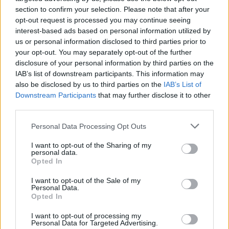
section to confirm your selection. Please note that after your
opt-out request is processed you may continue seeing
Εθνική Κορασίδων: Απέναντι
interest-based ads based on personal information utilized by
στη Δανία για το 2/2 στο
Όμιλος ΔΕΗ: Νέα συμφωνία για
us or personal information disclosed to third parties prior to
Ευρωμπάσκετ (live stream)
χαρτοφυλάκιο έργων ΑΠΕ άνω
your opt-out. You may separately opt-out of the further
των 2 GW σε Πολωνία και
disclosure of your personal information by third parties on the
Ουγγαρία
IAB’s list of downstream participants. This information may
also be disclosed by us to third parties on the
IAB’s List of
Downstream Participants
that may further disclose it to other
Fourlis: Συμφωνία για την πώληση συμμετοχής στο Sofia South Ring
third parties.
Mall έναντι 49,35 εκατ. ευρώ
Personal Data Processing Opt Outs
I want to opt-out of the Sharing of my
personal data.
ΣΚΑΪ: Ολοκληρώθηκε η θητεία
Opted In
του Γρηγόρη Δημητριάδη - Ο
Χρηματιστήριο Αθηνών:
Γιάννης Αλαφούζος επιστρέφει
Εβδομαδιαία άνοδος 1,76%,
στη θέση του CEO
I want to opt-out of the Sale of my
κέρδη 23,31% από τις αρχές
Personal Data.
του έτους
Opted In
I want to opt-out of processing my
Personal Data for Targeted Advertising.