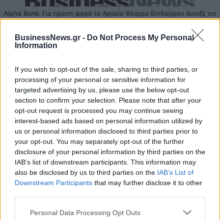
Alpha Bank: Για πρώτη φορά το Αρχαίο Θέατρο Επιδαύρου άνοιξε τις
πύλες του σε όλους
BusinessNews.gr -
Do Not Process My Personal
Information
If you wish to opt-out of the sale, sharing to third parties, or
ΠΕΡΙΣΣΌΤΕΡΑ ΣΕ ΑΥΤΉ ΤΗΝ ΚΑΤΗΓΟΡΊΑ
processing of your personal or sensitive information for
targeted advertising by us, please use the below opt-out
section to confirm your selection. Please note that after your
opt-out request is processed you may continue seeing
interest-based ads based on personal information utilized by
us or personal information disclosed to third parties prior to
your opt-out. You may separately opt-out of the further
Μουσείο Ακρόπολης:
disclosure of your personal information by third parties on the
Ειδικές δράσεις για τα
IAB’s list of downstream participants. This information may
Μύκονος: Άλλη τιμή το
δέκα χρόνια λειτουργίας
also be disclosed by us to third parties on the
IAB’s List of
σουβλάκι για τους
Downstream Participants
that may further disclose it to other
Έλληνες, άλλη για τους
05/06/2019 - 03:00
third parties.
ξένους
05/06/2019 - 03:00
Personal Data Processing Opt Outs