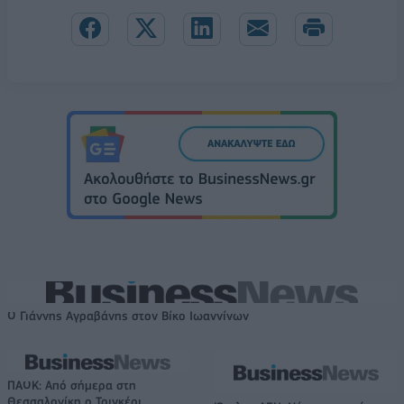
Ο Γιάννης Αγραβάνης στον Βίκο Ιωαννίνων
ΠΑΟΚ: Από σήμερα στη
Θεσσαλονίκη ο Τρινκέρι