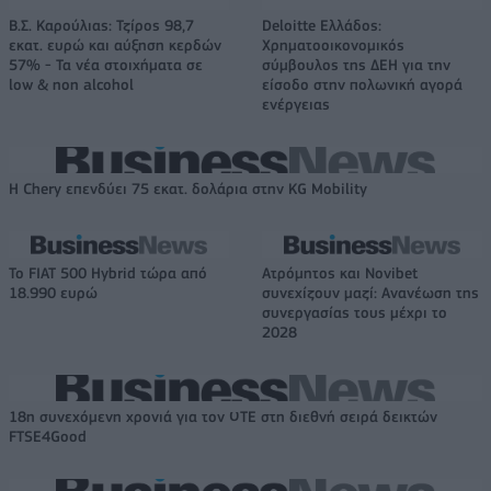
Β.Σ. Καρούλιας: Τζίρος 98,7
Deloitte Ελλάδος:
εκατ. ευρώ και αύξηση κερδών
Χρηματοοικονομικός
57% - Τα νέα στοιχήματα σε
σύμβουλος της ΔΕΗ για την
low & non alcohol
είσοδο στην πολωνική αγορά
ενέργειας
Η Chery επενδύει 75 εκατ. δολάρια στην KG Mobility
Το FIAT 500 Hybrid τώρα από
Ατρόμητος και Novibet
18.990 ευρώ
συνεχίζουν μαζί: Ανανέωση της
συνεργασίας τους μέχρι το
2028
18η συνεχόμενη χρονιά για τον ΟΤΕ στη διεθνή σειρά δεικτών
FTSE4Good