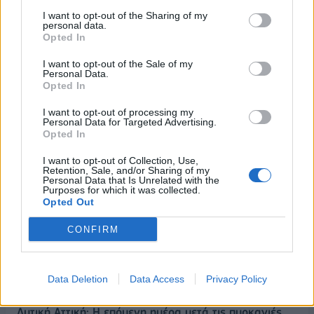
I want to opt-out of the Sharing of my
personal data.
Opted In
I want to opt-out of the Sale of my
Personal Data.
Opted In
I want to opt-out of processing my
Personal Data for Targeted Advertising.
Opted In
I want to opt-out of Collection, Use,
Retention, Sale, and/or Sharing of my
Personal Data that Is Unrelated with the
ΡΟΗ ΕΙΔΗΣΕΩΝ
Purposes for which it was collected.
Opted Out
CONFIRM
Κορυφώνεται η έξοδος του Αυγούστου – Πάνω από
56.000 επιβάτες αναχωρούν σήμερα από τα
λιμάνια της Αττικής
Data Deletion
Data Access
Privacy Policy
08/08/2026 - 14:30
ΕΛΛΑΔΑ
Δυτική Αττική: Η επόμενη ημέρα μετά τις πυρκαγιές