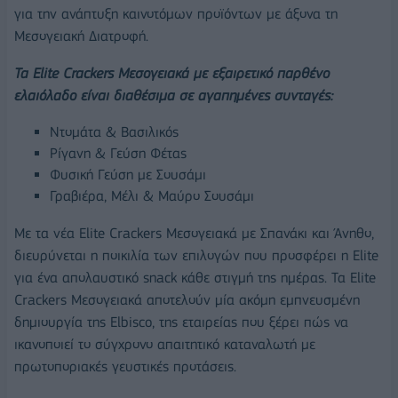
για την ανάπτυξη καινοτόμων προϊόντων με άξονα τη
Μεσογειακή Διατροφή.
Τα Elite Crackers Μεσογειακά με εξαιρετικό παρθένο
ελαιόλαδο είναι διαθέσιμα σε αγαπημένες συνταγές:
Ντομάτα & Βασιλικός
Ρίγανη & Γεύση Φέτας
Φυσική Γεύση με Σουσάμι
Γραβιέρα, Μέλι & Μαύρο Σουσάμι
Με τα νέα Elite Crackers Μεσογειακά με Σπανάκι και Άνηθο,
διευρύνεται η ποικιλία των επιλογών που προσφέρει η Elite
για ένα απολαυστικό snack κάθε στιγμή της ημέρας. Τα Elite
Crackers Μεσογειακά αποτελούν μία ακόμη εμπνευσμένη
δημιουργία της Elbisco, της εταιρείας που ξέρει πώς να
ικανοποιεί το σύγχρονο απαιτητικό καταναλωτή με
πρωτοποριακές γευστικές προτάσεις.