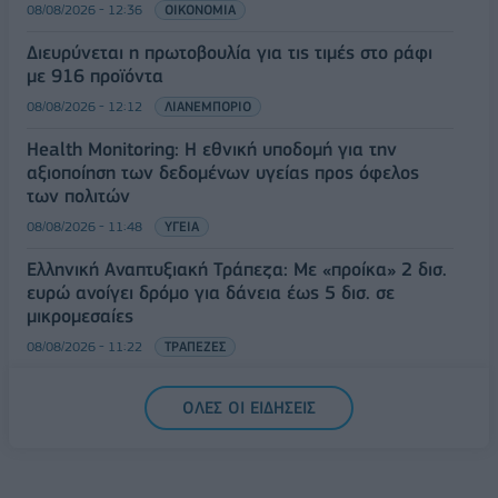
08/08/2026 - 12:36
ΟΙΚΟΝΟΜΙΑ
Διευρύνεται η πρωτοβουλία για τις τιμές στο ράφι
με 916 προϊόντα
08/08/2026 - 12:12
ΛΙΑΝΕΜΠΟΡΙΟ
Health Monitoring: Η εθνική υποδομή για την
αξιοποίηση των δεδομένων υγείας προς όφελος
των πολιτών
08/08/2026 - 11:48
ΥΓΕΙΑ
Ελληνική Αναπτυξιακή Τράπεζα: Με «προίκα» 2 δισ.
ευρώ ανοίγει δρόμο για δάνεια έως 5 δισ. σε
μικρομεσαίες
08/08/2026 - 11:22
ΤΡΑΠΕΖΕΣ
5G παντού, 6G στον ορίζοντα: Πού βρίσκεται η
ΟΛΕΣ ΟΙ ΕΙΔΗΣΕΙΣ
Ελλάδα στη μεγάλη τεχνολογική μετάβαση
08/08/2026 - 10:54
ΤΕΧΝΟΛΟΓΙΑ