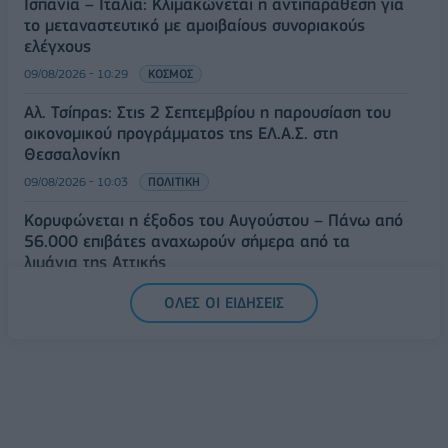
Ισπανία – Ιταλία: Κλιμακώνεται η αντιπαράθεση για
το μεταναστευτικό με αμοιβαίους συνοριακούς
ελέγχους
09/08/2026 - 10:29
ΚΟΣΜΟΣ
Αλ. Τσίπρας: Στις 2 Σεπτεμβρίου η παρουσίαση του
οικονομικού προγράμματος της ΕΛ.Α.Σ. στη
Θεσσαλονίκη
09/08/2026 - 10:03
ΠΟΛΙΤΙΚΗ
Κορυφώνεται η έξοδος του Αυγούστου – Πάνω από
56.000 επιβάτες αναχωρούν σήμερα από τα
λιμάνια της Αττικής
08/08/2026 - 14:30
ΕΛΛΑΔΑ
ΟΛΕΣ ΟΙ ΕΙΔΗΣΕΙΣ
Δυτική Αττική: Η επόμενη ημέρα μετά τις πυρκαγιές
– Τα έργα Antinero και η «μάχη» πριν από τις
βροχές
08/08/2026 - 14:08
ΕΛΛΑΔΑ