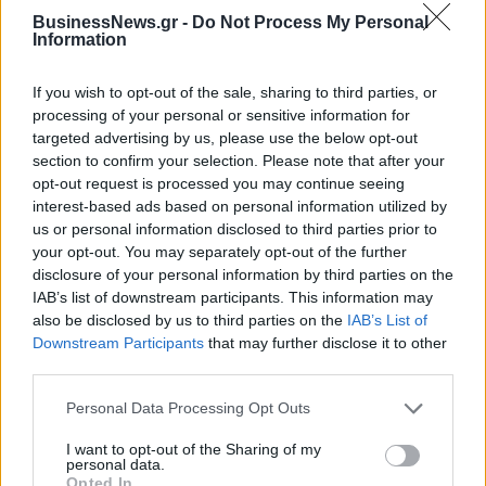
α΄ εξάμηνο
BusinessNews.gr -
Do Not Process My Personal
Information
Όμιλος ΔΕΗ: Νέα συμφωνία για χαρτοφυλάκιο έργων ΑΠΕ άνω των 2
If you wish to opt-out of the sale, sharing to third parties, or
GW σε Πολωνία και Ουγγαρία
processing of your personal or sensitive information for
targeted advertising by us, please use the below opt-out
section to confirm your selection. Please note that after your
opt-out request is processed you may continue seeing
ΣΚΑΪ: Ολοκληρώθηκε η θητεία
interest-based ads based on personal information utilized by
του Γρηγόρη Δημητριάδη - Ο
Fourlis: Συμφωνία για την
us or personal information disclosed to third parties prior to
Γιάννης Αλαφούζος επιστρέφει
πώληση συμμετοχής στο Sofia
στη θέση του CEO
your opt-out. You may separately opt-out of the further
South Ring Mall έναντι 49,35
disclosure of your personal information by third parties on the
εκατ. ευρώ
IAB’s list of downstream participants. This information may
also be disclosed by us to third parties on the
IAB’s List of
Downstream Participants
that may further disclose it to other
Media: Με ενίσχυση 8 εκατ. ευρώ σε 451 επιχειρήσεις ξεκίνησε το
third parties.
πρόγραμμα στήριξης- Κάλυψη εισφορών ΕΔΟΕΑΠ
Personal Data Processing Opt Outs
I want to opt-out of the Sharing of my
Η Toyota φέρνει νέα γενιά
Σε κινεζική… πολιορκία η
personal data.
Opted In
μπαταριών για τα υβριδικά της
ευρωπαϊκή