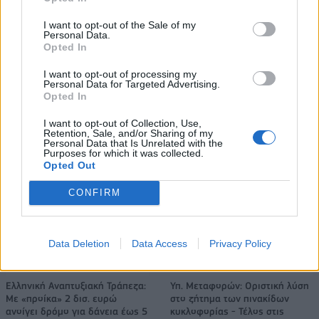
αυτοκινητοβιομηχανία
I want to opt-out of the Sale of my
Personal Data.
Opted In
Νέο Audi A2 e-tron με στόχο την κορυφή της αποδοτικότητας
I want to opt-out of processing my
Personal Data for Targeted Advertising.
Opted In
«Η οικογένεια Μπας φέρεται να
Εθνική Παίδων: Κόντρα στη
I want to opt-out of Collection, Use,
Retention, Sale, and/or Sharing of my
βρίσκεται κοντά στην απόκτηση
Γεωργία για την πρώτη νίκη στο
Personal Data that Is Unrelated with the
της Βιλερμπάν»
Ευρωμπάσκετ U16 (live stream)
Purposes for which it was collected.
Opted Out
CONFIRM
Χρηματιστήριο Αθηνών: Εβδομαδιαία άνοδος 1,76%, κέρδη 23,31%
από τις αρχές του έτους
Data Deletion
Data Access
Privacy Policy
Ελληνική Αναπτυξιακή Τράπεζα:
Υπ. Μεταφορών: Οριστική λύση
Με «προίκα» 2 δισ. ευρώ
στο ζήτημα των πινακίδων
ανοίγει δρόμο για δάνεια έως 5
κυκλοφορίας - Τέλος στις