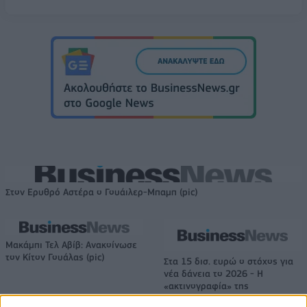
Στον Ερυθρό Αστέρα ο Γουάιλερ-Μπαμπ (pic)
Μακάμπι Τελ Αβίβ: Ανακοίνωσε
τον Κίτον Γουάλας (pic)
Στα 15 δισ. ευρώ ο στόχος για
νέα δάνεια το 2026 - Η
«ακτινογραφία» της
κερδοφορίας των τραπεζών το