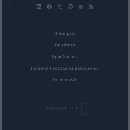
Η Εταιρεία
Ταυτότητα
Όροι Χρήσης
Πολιτική Προστασίας Δεδομένων
Επικοινωνία
ΜΕΛΟΣ #232470 Μ.Η.Τ.