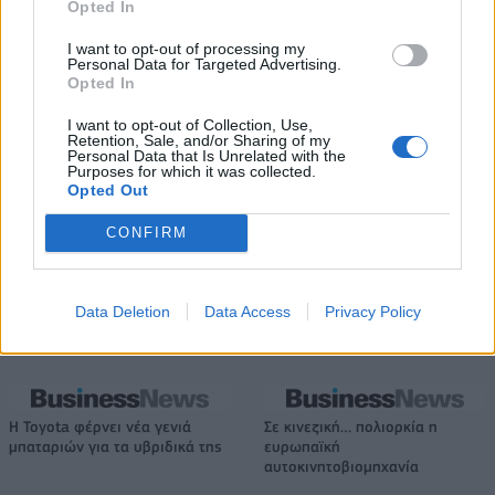
Opted In
Β.Σ. Καρούλιας: Τζίρος 98,7 εκατ. ευρώ και αύξηση κερδών 57% - Τα
νέα στοιχήματα σε low & non alcohol
I want to opt-out of processing my
Personal Data for Targeted Advertising.
Opted In
I want to opt-out of Collection, Use,
Media: Με ενίσχυση 8 εκατ.
Retention, Sale, and/or Sharing of my
ευρώ σε 451 επιχειρήσεις
Personal Data that Is Unrelated with the
Deloitte Ελλάδος:
ξεκίνησε το πρόγραμμα
Purposes for which it was collected.
Χρηματοοικονομικός
Opted Out
στήριξης- Κάλυψη εισφορών
σύμβουλος της ΔΕΗ για την
ΕΔΟΕΑΠ
είσοδο στην πολωνική αγορά
CONFIRM
ενέργειας
Data Deletion
Data Access
Privacy Policy
IAB Hellas: Νέα Διοικούσα Επιτροπή και νέο Διοικητικό Συμβούλιο -
Πρόεδρος ο Γαληνός Γιαγλής
Η Toyota φέρνει νέα γενιά
Σε κινεζική… πολιορκία η
μπαταριών για τα υβριδικά της
ευρωπαϊκή
αυτοκινητοβιομηχανία