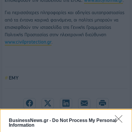
επισκεφθούν την ιστοσελίδα της ΕΛ.ΑΣ.
www.astynomia.gr
.
Για περισσότερες πληροφορίες και οδηγίες αυτοπροστασίας
από τα έντονα καιρικά φαινόμενα, οι πολίτες μπορούν να
επισκεφθούν την ιστοσελίδα της Γενικής Γραμματείας
Πολιτικής Προστασίας στην ηλεκτρονική διεύθυνση
www.civilprotection.gr
.
ΕΜΥ
BusinessNews.gr -
Do Not Process My Personal
Information