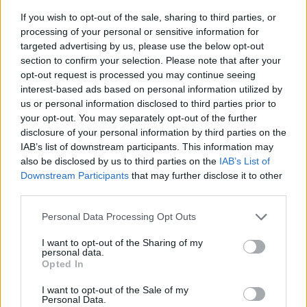
If you wish to opt-out of the sale, sharing to third parties, or
processing of your personal or sensitive information for
targeted advertising by us, please use the below opt-out
section to confirm your selection. Please note that after your
opt-out request is processed you may continue seeing
interest-based ads based on personal information utilized by
us or personal information disclosed to third parties prior to
your opt-out. You may separately opt-out of the further
disclosure of your personal information by third parties on the
IAB’s list of downstream participants. This information may
Έχασαν μέσα από τα χέρια τους την πρόκριση στους «4» οι
also be disclosed by us to third parties on the
IAB’s List of
Νεάνιδες, ήττα 66-74 από τη Λιθουανία στην παράταση
Downstream Participants
that may further disclose it to other
third parties.
Personal Data Processing Opt Outs
Ο Ένες Καντέρ θέλει να
δηλώσει συμμετοχή στο ντραφτ
Fourlis: Συμφωνία για την
του WNBA!
I want to opt-out of the Sharing of my
πώληση συμμετοχής στο Sofia
personal data.
South Ring Mall έναντι 49,35
Opted In
εκατ. ευρώ
I want to opt-out of the Sale of my
Personal Data.