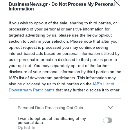
BusinessNews.gr -
Do Not Process My Personal
Information
Όμιλος ΑΒΑΞ: Αναλαμβάνει την
Έναρξη αιτήσεων για το
κατασκευή σταθμού
Πρόγραμμα «Τουρισμός για
If you wish to opt-out of the sale, sharing to third parties, or
ηλεκτροπαραγωγής 800 MW
Όλους 2026-2027»
processing of your personal or sensitive information for
στη Λάρισα
targeted advertising by us, please use the below opt-out
section to confirm your selection. Please note that after your
opt-out request is processed you may continue seeing
interest-based ads based on personal information utilized by
Η συμφωνία Arval-Athlon αναδιαμορφώνει την αγορά leasing
us or personal information disclosed to third parties prior to
your opt-out. You may separately opt-out of the further
disclosure of your personal information by third parties on the
VW: Η δύσκολη εξίσωση της
Alpha Bank: Για πρώτη φορά το
IAB’s list of downstream participants. This information may
αναδιάρθρωσης
Αρχαίο Θέατρο Επιδαύρου
also be disclosed by us to third parties on the
IAB’s List of
άνοιξε τις πύλες του σε όλους
Downstream Participants
that may further disclose it to other
third parties.
Personal Data Processing Opt Outs
ESG Report 2025: Πώς η ΑΒ Βασιλόπουλος μετατρέπει τη
βιωσιμότητα σε καθημερινή πράξη
I want to opt-out of the Sharing of my
personal data.
Opted In