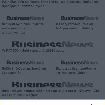
IAB Hellas: Νέα Διοικούσα Επιτροπή και νέο Διοικητικό Συμβούλιο -
Πρόεδρος ο Γαληνός Γιαγλής
Νέο Audi A2 e-tron με στόχο
Η Chery επενδύει 75 εκατ.
την κορυφή της
δολάρια στην KG Mobility
αποδοτικότητας
Το FIAT 500 Hybrid τώρα από 18.990 ευρώ
ΠΑΟΚ: Επένδυση με Σπανό και
Περιστέρι: Νέα προσθήκη ο
Χαραλαμπίδη
Τζέιλεν Φιντς (video)
Παπουτσάνης: Καθαρά κέρδη 3,4 εκατ. ευρώ στο α΄ εξάμηνο – Στα
40,7 εκατ. ευρώ ο τζίρος