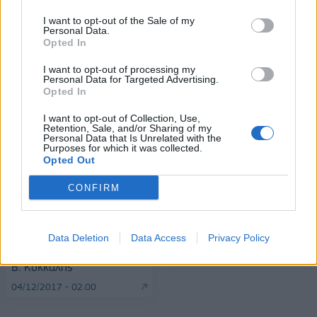
Stoiximan: «Πού ήσουν;» στις μεγάλες στιγμές του Ολυμπιακού
I want to opt-out of the Sale of my
Personal Data.
Opted In
I want to opt-out of processing my
Personal Data for Targeted Advertising.
Opted In
ΠΕΡΙΣΣΌΤΕΡΑ ΣΕ ΑΥΤΉ ΤΗΝ ΚΑΤΗΓΟΡΊΑ
I want to opt-out of Collection, Use,
Retention, Sale, and/or Sharing of my
Personal Data that Is Unrelated with the
Purposes for which it was collected.
Opted Out
CONFIRM
Ιταλία: Παρενόχλησες
σεξουαλικά συνάδελφο;
Στην Ηλεία περιόδευσε ο
Απολύεσαι!
Υφυπουργός Αγροτικής
Data Deletion
Data Access
Privacy Policy
Ανάπτυξης και Τροφίμων,
04/12/2017 - 02:00
Β. Κόκκαλης
04/12/2017 - 02:00