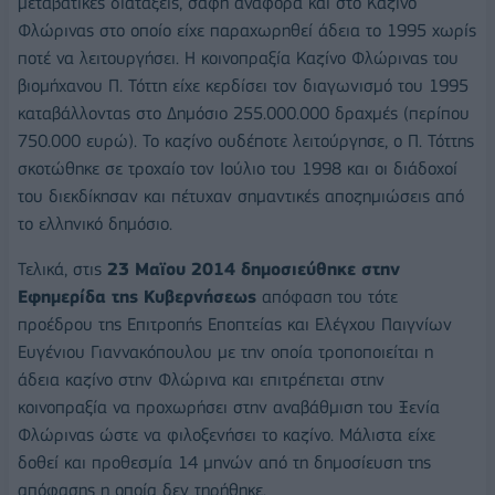
μεταβατικές διατάξεις, σαφή αναφορά και στο Καζίνο
Φλώρινας στο οποίο είχε παραχωρηθεί άδεια το 1995 χωρίς
ποτέ να λειτουργήσει. Η κοινοπραξία Καζίνο Φλώρινας του
βιομήχανου Π. Τόττη είχε κερδίσει τον διαγωνισμό του 1995
καταβάλλοντας στο Δημόσιο 255.000.000 δραχμές (περίπου
750.000 ευρώ). Το καζίνο ουδέποτε λειτούργησε, ο Π. Τόττης
σκοτώθηκε σε τροχαίο τον Ιούλιο του 1998 και οι διάδοχοί
του διεκδίκησαν και πέτυχαν σημαντικές αποζημιώσεις από
το ελληνικό δημόσιο.
Τελικά, στις
23 Μαϊου 2014 δημοσιεύθηκε στην
Εφημερίδα της Κυβερνήσεως
απόφαση του τότε
προέδρου της Επιτροπής Εποπτείας και Ελέγχου Παιγνίων
Ευγένιου Γιαννακόπουλου με την οποία τροποποιείται η
άδεια καζίνο στην Φλώρινα και επιτρέπεται στην
κοινοπραξία να προχωρήσει στην αναβάθμιση του Ξενία
Φλώρινας ώστε να φιλοξενήσει το καζίνο. Μάλιστα είχε
δοθεί και προθεσμία 14 μηνών από τη δημοσίευση της
απόφασης η οποία δεν τηρήθηκε.