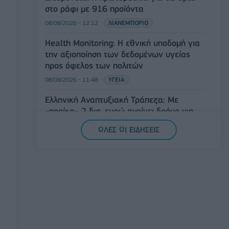
στο ράφι με 916 προϊόντα
08/08/2026 - 12:12
ΛΙΑΝΕΜΠΟΡΙΟ
Health Monitoring: Η εθνική υποδομή για
την αξιοποίηση των δεδομένων υγείας
προς όφελος των πολιτών
08/08/2026 - 11:48
ΥΓΕΙΑ
Ελληνική Αναπτυξιακή Τράπεζα: Με
«προίκα» 2 δισ. ευρώ ανοίγει δρόμο για
δάνεια έως 5 δισ. σε μικρομεσαίες
ΟΛΕΣ ΟΙ ΕΙΔΗΣΕΙΣ
08/08/2026 - 11:22
ΤΡΑΠΕΖΕΣ
5G παντού, 6G στον ορίζοντα: Πού
βρίσκεται η Ελλάδα στη μεγάλη
τεχνολογική μετάβαση
08/08/2026 - 10:54
ΤΕΧΝΟΛΟΓΙΑ