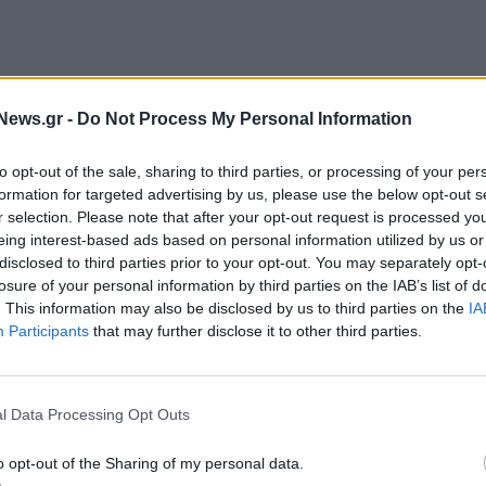
News.gr -
Do Not Process My Personal Information
to opt-out of the sale, sharing to third parties, or processing of your per
formation for targeted advertising by us, please use the below opt-out s
r selection. Please note that after your opt-out request is processed y
eing interest-based ads based on personal information utilized by us or
disclosed to third parties prior to your opt-out. You may separately opt-
losure of your personal information by third parties on the IAB’s list of
. This information may also be disclosed by us to third parties on the
IA
Participants
that may further disclose it to other third parties.
γαλύτερο αριθμό διεθνών φοιτητών με
12.454
εριοχές στην Αμερική που συγκέντρωσαν το 2016 το
 είναι η
Καλιφόρνια, η Νέα Υόρκη, το Τέξας και
l Data Processing Opt Outs
ί από τους αλλοδαπούς φοιτητές που σπουδάζουν
o opt-out of the Sharing of my personal data.