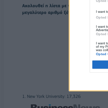
Opted 
Ακολουθεί η λίστα με τα 10 Πανεπιστήμι
I want t
μεγαλύτερο αριθμό ξένων σπουδαστών κ
Opted 
I want 
Advertis
Opted 
I want t
of my P
was col
Opted 
1. New York University: 17,326