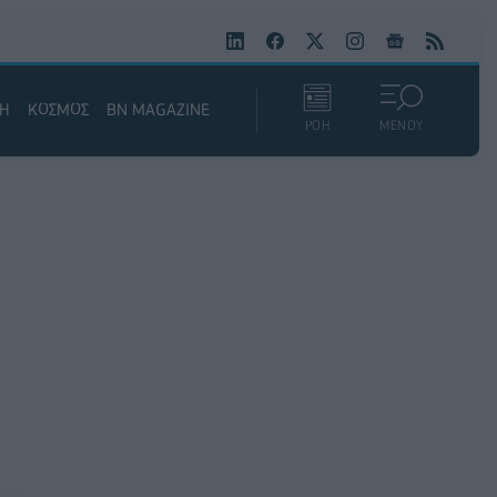
ΚΗ
ΚΟΣΜΟΣ
BN MAGAZINE
ΡΟΗ
ΜΕΝΟΥ