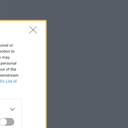
sonal or
ection to
ou may
 personal
out of the
 downstream
B’s List of