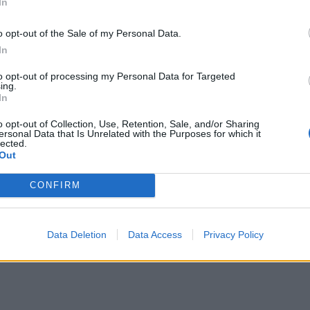
In
α της Αμερικής που συγκέντρωσαν το
o opt-out of the Sale of my Personal Data.
ατά το ακαδημαϊκό έτος 2016-17:
In
to opt-out of processing my Personal Data for Targeted
ing.
In
o opt-out of Collection, Use, Retention, Sale, and/or Sharing
ersonal Data that Is Unrelated with the Purposes for which it
lected.
Out
CONFIRM
Data Deletion
Data Access
Privacy Policy