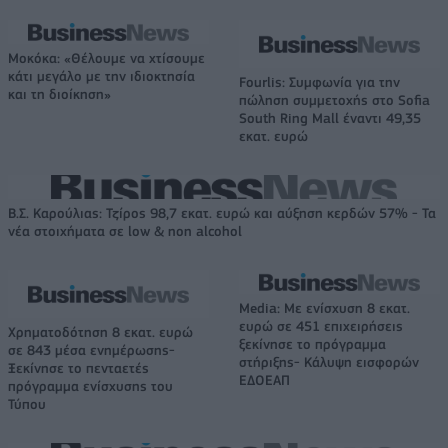
Μοκόκα: «Θέλουμε να χτίσουμε
κάτι μεγάλο με την ιδιοκτησία
Fourlis: Συμφωνία για την
και τη διοίκηση»
πώληση συμμετοχής στο Sofia
South Ring Mall έναντι 49,35
εκατ. ευρώ
Β.Σ. Καρούλιας: Τζίρος 98,7 εκατ. ευρώ και αύξηση κερδών 57% - Τα
νέα στοιχήματα σε low & non alcohol
Media: Με ενίσχυση 8 εκατ.
ευρώ σε 451 επιχειρήσεις
Χρηματοδότηση 8 εκατ. ευρώ
ξεκίνησε το πρόγραμμα
σε 843 μέσα ενημέρωσης-
στήριξης- Κάλυψη εισφορών
Ξεκίνησε το πενταετές
ΕΔΟΕΑΠ
πρόγραμμα ενίσχυσης του
Τύπου