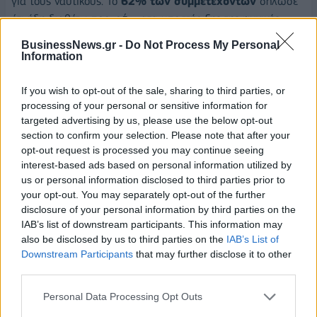
για τους ναυτικούς. Το
62% των συμμετεχόντων
δήλωσε
ότι ήδη διαθέτει προγράμματα υποστήριξης της ψυχικής
υγείας, κάτι που υποδεικνύει τη θετική στροφή της
BusinessNews.gr -
Do Not Process My Personal
βιομηχανίας προς την φροντίδα του προσωπικού.
Information
Η συζήτηση επίσης ανέδειξε την ανάγκη για προσαρμογή της
If you wish to opt-out of the sale, sharing to third parties, or
εκπαίδευσης στα νέα συστήματα πλοίων, όπως τα πλοία
processing of your personal or sensitive information for
αμμωνίας και τα LNG carriers, που απαιτούν νέες γνώσεις
targeted advertising by us, please use the below opt-out
section to confirm your selection. Please note that after your
και δεξιότητες. Οι Ακαδημίες Εμπορικού Ναυτικού καλούνται
opt-out request is processed you may continue seeing
να συμβαδίζουν με τις τεχνολογικές εξελίξεις, ενώ η
interest-based ads based on personal information utilized by
εμπειρία παραμένει σημαντικός παράγοντας για την
us or personal information disclosed to third parties prior to
αποτελεσματική εκπαίδευση των πληρωμάτων, με τους
your opt-out. You may separately opt-out of the further
προσομοιωτές να παίζουν καθοριστικό ρόλο.
disclosure of your personal information by third parties on the
IAB’s list of downstream participants. This information may
H συμπερίληψη δεν θα μπορούσε να λείπει από το τραπέζι.
also be disclosed by us to third parties on the
IAB’s List of
Τονίστηκε βεβαία, πως ενώ υπάρχει η θέληση αυξησης
Downstream Participants
that may further disclose it to other
third parties.
συμμετοχής των γυναικών στη θάλασσα, ακόμα δεν
υπάρχουν υποδομές, πράγμα για το οποίο πρέπει να
Personal Data Processing Opt Outs
μερημνήσουμε. Τέλος, τονίστηκε ότι η ναυτιλία πρέπει να