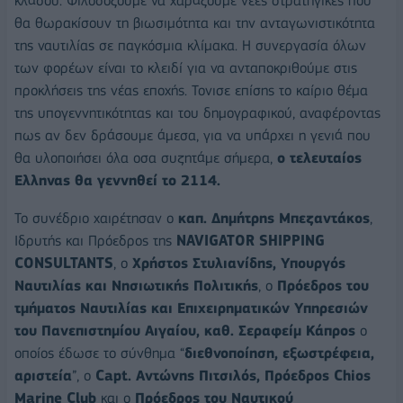
κλάδου. Φιλοδοξούμε να χαράξουμε νέες στρατηγικές που
θα θωρακίσουν τη βιωσιμότητα και την ανταγωνιστικότητα
της ναυτιλίας σε παγκόσμια κλίμακα. Η συνεργασία όλων
των φορέων είναι το κλειδί για να ανταποκριθούμε στις
προκλήσεις της νέας εποχής. Τονισε επίσης το καίριο θέμα
της υπογεννητικότητας και του δημογραφικού, αναφέροντας
πως αν δεν δράσουμε άμεσα, για να υπάρχει η γενιά που
θα υλοποιήσει όλα οσα συζητάμε σήμερα,
ο τελευταίος
Ελληνας θα γεννηθεί το 2114.
Το συνέδριο χαιρέτησαν ο
καπ. Δημήτρης Μπεζαντάκος
,
Ιδρυτής και Πρόεδρος της
NAVIGATOR SHIPPING
CONSULTANTS
, o
Χρήστος Στυλιανίδης
, Υπουργός
Ναυτιλίας και Νησιωτικής Πολιτικής
, ο
Πρόεδρος του
τμήματος Ναυτιλίας
και Επιχειρηματικών Υπηρεσιών
του Πανεπιστημίου Αιγαίου, καθ. Σεραφείμ Κάπρος
ο
οποίος έδωσε το σύνθημα “
διεθνοποίηση, εξωστρέφεια,
αριστεία
”, ο
Capt.
Αντώνης Πιτσιλός, Πρόεδρος
Chios
Marine Club
και ο
Πρόεδρος του Ναυτικού