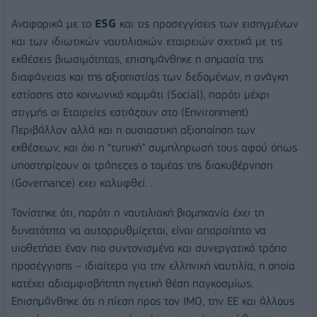
Αναφορικά με το
ESG
και τις προσεγγίσεις των εισηγμένων
και των ιδιωτικών ναυτιλιακών εταιρειών σχετικά με τις
εκθέσεις βιωσιμότητας, επισημάνθηκε η σημασία της
διαφάνειας και της αξιοπιστίας των δεδομένων, η ανάγκη
εστίασης στο κοινωνικό κομμάτι (Social), παρότι μέχρι
στιγμής οι Εταιρείες εστιάζουν στο (Εnvironment)
Περιβάλλον αλλά και η ουσιαστική αξιοποίηση των
εκθέσεων, και όχι η “τυπική” συμπληρωσή τους αφού όπως
υποστηρίζουν οι τράπεζες ο τομέας της διακυβέρνηση
(Gοvernance) εχει καλυφθεί. .
Τονίστηκε ότι, παρότι η ναυτιλιακή βιομηχανία έχει τη
δυνατότητα να αυτορρυθμίζεται, είναι απαραίτητο να
υιοθετήσει έναν πιο συντονισμένο και συνεργατικό τρόπο
προσέγγισης – ιδιαίτερα για την ελληνική ναυτιλία, η οποία
κατέχει αδιαμφισβήτητη ηγετική θέση παγκοσμίως.
Επισημάνθηκε ότι η πίεση προς τον IMO, την ΕΕ και άλλους