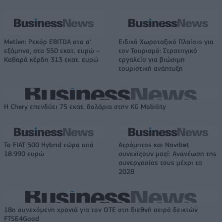
Metlen: Ρεκόρ EBITDA στο α'
Ειδικό Χωροταξικό Πλαίσιο για
εξάμηνο, στα 550 εκατ. ευρώ –
τον Τουρισμό: Στρατηγικό
Καθαρά κέρδη 313 εκατ. ευρώ
εργαλείο για βιώσιμη
τουριστική ανάπτυξη
Η Chery επενδύει 75 εκατ. δολάρια στην KG Mobility
Το FIAT 500 Hybrid τώρα από
Ατρόμητος και Novibet
18.990 ευρώ
συνεχίζουν μαζί: Ανανέωση της
συνεργασίας τους μέχρι το
2028
18η συνεχόμενη χρονιά για τον ΟΤΕ στη διεθνή σειρά δεικτών
FTSE4Good