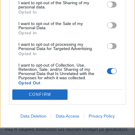
I want to opt-out of the Sharing of my
προσφέρει σαφείς ευκαιρίες για επαγγελματική ανάπτυξη,
personal data.
ώστε να προσελκύει και να διατηρεί ταλέντα. Η εκπαίδευση
Opted In
πρέπει να ενισχύει όχι μόνο τις τεχνικές γνώσεις, αλλά και τις
I want to opt-out of the Sale of my
κοινωνικές δεξιότητες, βοηθώντας τους ναυτικούς να
Personal Data.
Opted In
ανταποκρίνονται στις προκλήσεις ενός δυναμικού και
απαιτητικού κλάδου.
I want to opt-out of processing my
Personal Data for Targeted Advertising.
Σήμερα, η ναυτιλία αντιμετωπίζει σημαντικές προκλήσεις σε
Opted In
ένα
ασταθές γεωπολιτικό περιβάλλον,
με περιφερειακές
I want to opt-out of Collection, Use,
συγκρούσεις, ενισχυμένο ανταγωνισμό μεγάλων δυνάμεων,
Retention, Sale, and/or Sharing of my
Personal Data that Is Unrelated with the
και διαρθρωτικές αλλαγές στις εφοδιαστικές αλυσίδες. Παρά
Purposes for which it was collected.
Opted Out
τη συμβολή της ναυτιλίας στην ενεργειακή ασφάλεια και την
παγκόσμια οικονομία, παραμένει ευάλωτη σε κρίσεις, όπως
CONFIRM
οι κυβερνοεπιθέσεις και οι γεωπολιτικοί κίνδυνοι, ειδικά σε
στρατηγικά σημεία όπως τα Στενά της Μαλάκα και του
Ορμούζ. Οι σχέσεις ΗΠΑ-Κίνας διαμορφώνουν το παγκόσμιο
Data Deletion
Data Access
Privacy Policy
σκηνικό, με την Κίνα να επιδιώκει στρατηγική προσέγγιση,
ενώ η Τουρκία αναδύεται ως ναυτική δύναμη με φιλοδοξίες