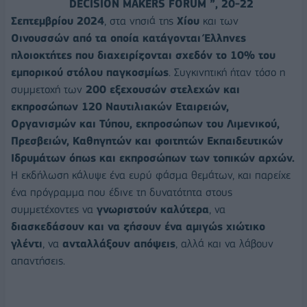
DECISION MAKERS FORUM ”, 2
0-22
Σεπτεμβρίου 202
4
, στα νησιά της
Χίου
και των
Οινουσσών από τα οποία κατάγονται Έλληνες
πλοιοκτήτες που διαχειρίζονται σχεδόν το 10% του
εμπορικού στόλου παγκοσμίως
. Συγκινητική ήταν τόσο η
συμμετοχή των
2
00
εξεχουσών στελεχών
και
εκπροσώπων 120
Ναυτιλιακών Εταιρειών,
Οργανισμών και Τύπου, εκπροσώπων του Λιμενικού,
Πρεσβειών, Καθηγητών και φοιτητών Εκπαιδευτικών
Ιδρυμάτων όπως και εκπροσώπων των τοπικών αρχών.
Η εκδήλωση κάλυψε ένα ευρύ φάσμα θεμάτων, και παρείχε
ένα πρόγραμμα που έδινε τη δυνατότητα στους
συμμετέχοντες να
γνωριστούν καλύτερα
, να
διασκεδάσουν και να ζήσουν ένα αμιγώς χιώτικο
γλέντι
, να
ανταλλάξουν απόψεις
, αλλά και να λάβουν
απαντήσεις.