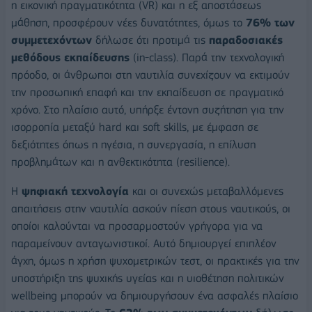
η εικονική πραγματικότητα (VR) και η εξ αποστάσεως
μάθηση, προσφέρουν νέες δυνατότητες, όμως το
76% των
συμμετεχόντων
δήλωσε ότι προτιμά τις
παραδοσιακές
μεθόδους εκπαίδευσης
(in-class). Παρά την τεχνολογική
πρόοδο, οι άνθρωποι στη ναυτιλία συνεχίζουν να εκτιμούν
την προσωπική επαφή και την εκπαίδευση σε πραγματικό
χρόνο. Στο πλαίσιο αυτό, υπήρξε έντονη συζήτηση για την
ισορροπία μεταξύ hard και soft skills, με έμφαση σε
δεξιότητες όπως η ηγέσια, η συνεργασία, η επίλυση
προβλημάτων και η ανθεκτικότητα (resilience).
Η
ψηφιακή τεχνολογία
και οι συνεχώς μεταβαλλόμενες
απαιτήσεις στην ναυτιλία ασκούν πίεση στους ναυτικούς, οι
οποίοι καλούνται να προσαρμοστούν γρήγορα για να
παραμείνουν ανταγωνιστικοί. Αυτό δημιουργεί επιπλέον
άγχη, όμως η χρήση ψυχομετρικών τεστ, οι πρακτικές για την
υποστήριξη της ψυχικής υγείας και η υιοθέτηση πολιτικών
wellbeing μπορούν να δημιουργήσουν ένα ασφαλές πλαίσιο