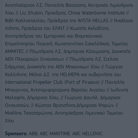
Αντιπλοίαρχος Λ.Σ. Παντελής Βατούσης, Κεντρικός Λιμενάρχης
Χίου // Liu Shubin, Προεδρος, China Waterborne Institute //
Βιβή Κολλιοπούλου, Πρόεδρος της WISTA HELLAS // Νικόλαος
Λιάπης, Πρόεδρος του ΕΛΙΝΤ // Κωστής Αχλαδίτης,
Αντιπρόεδρος του Εμπορικού και Βιομηχανικού
Επιμελητηρίου Πειραιά, Κωνσταντίνος Σακελλάκος, Ταμείας,
AMMITEC // Πλωτάρχης Λ.Σ. Δημητριος Κλουμασης, Διοικητής
ΑΕΝ Πλοιαρχών Οινουσσων // Πλωτάρχης Λ.Σ. Στελιος
Σιάρμπας, Διοικητής της ΑΕΝ Μηχανικων Χίου // Γιώργος
Καλλιάνης, Μέλος Δ.Σ. της HELMEPA και κυβερνήτης του
International Propeller Club (Port of Piraeus) // Παντελής
Μπουρνιας, Αντιπεριφεριαρχης Βορείου Αιγαίου // Ιωάννης
Μαλαφής, Δήμαρχος Χίου, // Γιώργος Δανιήλ, Δήμαρχος
Οινουσσών, // Κώστας Βρατσάνος,Δήμαρχος Ψαρών //
Μιχάλης Τσατσαρώνης, Αντιπρόεδρος Λιμενικού Ταμείου
Χίου
Sponsors:
ABB, ABC MARITIME. ABC HELLENIC