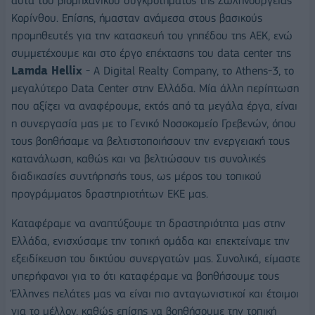
αυτά του βιομηχανικού συγκροτήματος της Σωληνουργείας
Κορίνθου. Επίσης, ήμασταν ανάμεσα στους βασικούς
προμηθευτές για την κατασκευή του γηπέδου της ΑΕΚ, ενώ
συμμετέχουμε και στο έργο επέκτασης του data center της
Lamda Hellix
- A Digital Realty Company, το Athens-3, το
μεγαλύτερο Data Center στην Ελλάδα. Μία άλλη περίπτωση
που αξίζει να αναφέρουμε, εκτός από τα μεγάλα έργα, είναι
η συνεργασία μας με το Γενικό Νοσοκομείο Γρεβενών, όπου
τους βοηθήσαμε να βελτιστοποιήσουν την ενεργειακή τους
κατανάλωση, καθώς και να βελτιώσουν τις συνολικές
διαδικασίες συντήρησής τους, ως μέρος του τοπικού
προγράμματος δραστηριοτήτων ΕΚΕ μας.
Καταφέραμε να αναπτύξουμε τη δραστηριότητα μας στην
Ελλάδα, ενισχύσαμε την τοπική ομάδα και επεκτείναμε την
εξειδίκευση του δικτύου συνεργατών μας. Συνολικά, είμαστε
υπερήφανοι για το ότι καταφέραμε να βοηθήσουμε τους
Έλληνες πελάτες μας να είναι πιο ανταγωνιστικοί και έτοιμοι
για το μέλλον, καθώς επίσης να βοηθήσουμε την τοπική