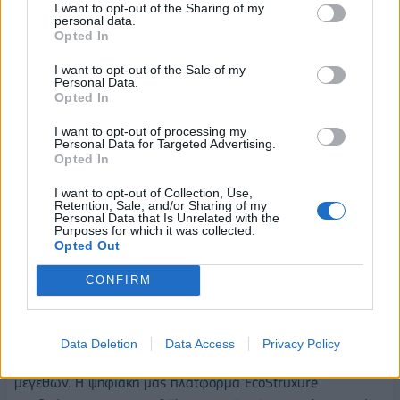
I want to opt-out of the Sharing of my
personal data.
Τα τελευταία χρόνια έχετε εντάξει σε όλες σας τις
Opted In
υπηρεσίες το ψηφιακό στοιχείο. Θεωρείτε ότι εκεί είναι
I want to opt-out of the Sale of my
το μέλλον; Σκέφτεστε να εντάξετε κάπως και την
Personal Data.
Opted In
τεχνητή νοημοσύνη;
I want to opt-out of processing my
Οι ψηφιακές τεχνολογίες, όπως η μέτρηση και η
Personal Data for Targeted Advertising.
παρακολούθηση της ενέργειας, μας δίνουν τη δυνατότητα να
Opted In
δούμε πώς χρησιμοποιούμε την ενέργειά μας και να
I want to opt-out of Collection, Use,
λάβουμε μέτρα ώστε να γίνουμε πιο ενεργειακά αποδοτικοί.
Retention, Sale, and/or Sharing of my
Personal Data that Is Unrelated with the
Επιπρόσθετα, οι έξυπνες συσκευές, οι εφαρμογές, τα
Purposes for which it was collected.
Opted Out
λογισμικά, και τα αναλυτικά στοιχεία που τα παραπάνω
παράγουν, μας ωθούν ένα βήμα περαιτέρω δίνοντας μας τη
CONFIRM
δυνατότητα να αναπτύξουμε αποτελεσματικές εφαρμογές
«έξυπνης ενέργειας» και να διαχειριστούμε έναν τεράστιο
όγκο αναξιοποίητων δυνατοτήτων για εξοικονόμηση
Data Deletion
Data Access
Privacy Policy
ενέργειας, σε όλους τους τύπους εταιρειών, όλων των
μεγεθών. Η ψηφιακή μας πλατφόρμα EcoStruxure