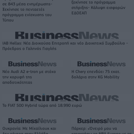
ξεκίνησε το πρόγραμμα
σε 843 μέσα ενημέρωσης-
στήριξης- Κάλυψη εισφορών
Ξεκίνησε το πενταετές
ΕΔΟΕΑΠ
πρόγραμμα ενίσχυσης του
Τύπου
IAB Hellas: Νέα Διοικούσα Επιτροπή και νέο Διοικητικό Συμβούλιο -
Πρόεδρος ο Γαληνός Γιαγλής
Νέο Audi A2 e-tron με στόχο
Η Chery επενδύει 75 εκατ.
την κορυφή της
δολάρια στην KG Mobility
αποδοτικότητας
Το FIAT 500 Hybrid τώρα από 18.990 ευρώ
Ουκρανία: Με Μίχαϊλιουκ και
Πάρκερ: «Όνειρό μου να
Λεν κόντρα στην Ελλάδα
κατακτήσω το ΝΒΑ Europe με τη