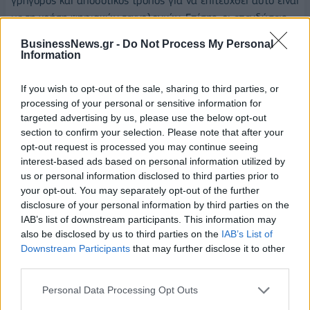
γρήγορος και αποδοτικός τρόπος για να επιτευχθεί αυτό είναι
με τη χρήση ψηφιακών τεχνολογιών. Επίσης, οι επενδύσεις
σε ανανεώσιμες πηγές ενέργειας αποτελούν σημαντικό
BusinessNews.gr -
Do Not Process My Personal
μέρος της αντιμετώπισης της ενεργειακής κρίσης. Τέτοιες
Information
επενδύσεις θα πρέπει να συνδυάζονται με την εγκατάσταση
ολοκληρωμένης παρακολούθησης και ελέγχου της κατανομής
If you wish to opt-out of the sale, sharing to third parties, or
processing of your personal or sensitive information for
στα δίκτυα ηλεκτρικής ενέργειας προκειμένου να μειωθεί
targeted advertising by us, please use the below opt-out
σημαντικά η κατανάλωση ηλεκτρικής ενέργειας στα σημεία
section to confirm your selection. Please note that after your
που η ζήτηση φαίνεται να κορυφώνεται.
opt-out request is processed you may continue seeing
interest-based ads based on personal information utilized by
Για να διαχειριστούμε τους κατανεμημένους ενεργειακούς
us or personal information disclosed to third parties prior to
πόρους- κυρίως ανανεώσιμες πηγές όπως φωτοβολταϊκά ή
your opt-out. You may separately opt-out of the further
αιολικά πάρκα- χρειαζόμαστε ένα ευέλικτο και έξυπνο δίκτυο
disclosure of your personal information by third parties on the
που να μπορεί να διαχειριστεί αποτελεσματικά την
IAB’s list of downstream participants. This information may
also be disclosed by us to third parties on the
IAB’s List of
ενσωμάτωση τέτοιων πόρων στο δίκτυο κατανομής. Εκτιμώ,
Downstream Participants
that may further disclose it to other
ότι ο εξηλεκτρισμός μαζί με τις έξυπνες τεχνολογίες είναι ο
third parties.
καλύτερος τρόπος για να μειώσουμε την εξάρτησή μας από
το φυσικό αέριο και να κάνουμε βασικά βήματα προς τη
Personal Data Processing Opt Outs
βιωσιμότητα.