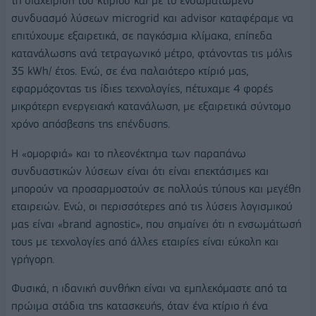
τη διαχείριση του κτιρίου και με το ενσωματωμένο
συνδυασμό λύσεων microgrid και advisor καταφέραμε να
επιτύχουμε εξαιρετικά, σε παγκόσμια κλίμακα, επίπεδα
κατανάλωσης ανά τετραγωνικό μέτρο, φτάνοντας τις μόλις
35 kWh/ έτος. Ενώ, σε ένα παλαιότερο κτίριό μας,
εφαρμόζοντας τις ίδιες τεχνολογίες, πέτυχαμε 4 φορές
μικρότερη ενεργειακή κατανάλωση, με εξαιρετικά σύντομο
χρόνο απόσβεσης της επένδυσης.
Η «ομορφιά» και το πλεονέκτημα των παραπάνω
συνδυαστικών λύσεων είναι ότι είναι επεκτάσιμες και
μπορούν να προσαρμοστούν σε πολλούς τύπους και μεγέθη
εταιρειών. Ενώ, οι περισσότερες από τις λύσεις λογισμικού
μας είναι «brand agnostic», που σημαίνει ότι η ενσωμάτωσή
τους με τεχνολογίες από άλλες εταιρίες είναι εύκολη και
γρήγορη.
Φυσικά, η ιδανική συνθήκη είναι να εμπλεκόμαστε από τα
πρώιμα στάδια της κατασκευής, όταν ένα κτίριο ή ένα