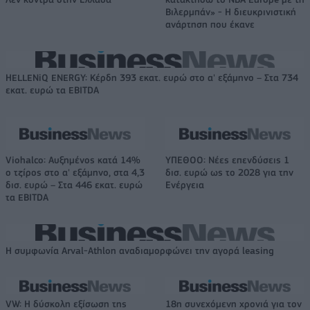
Βιλερμπάν» - Η διευκρινιστική
ανάρτηση που έκανε
HELLENiQ ENERGY: Κέρδη 393 εκατ. ευρώ στο α' εξάμηνο – Στα 734
εκατ. ευρώ τα EBITDA
Viohalco: Αυξημένος κατά 14%
ΥΠΕΘΟΟ: Νέες επενδύσεις 1
ο τζίρος στο α' εξάμηνο, στα 4,3
δισ. ευρώ ως το 2028 για την
δισ. ευρώ – Στα 446 εκατ. ευρώ
Ενέργεια
τα EBITDA
Η συμφωνία Arval-Athlon αναδιαμορφώνει την αγορά leasing
VW: Η δύσκολη εξίσωση της
18η συνεχόμενη χρονιά για τον