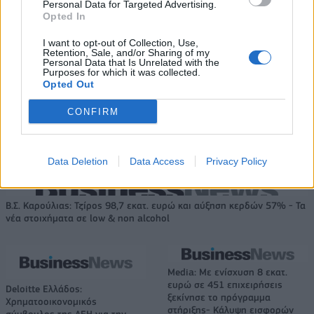
Personal Data for Targeted Advertising.
Opted In
I want to opt-out of Collection, Use,
Live στις 15:30 για το Ευρωπαϊκό Παίδων, Ελλάδα-Ισπανία
Retention, Sale, and/or Sharing of my
Personal Data that Is Unrelated with the
Purposes for which it was collected.
Opted Out
Μοκόκα: «Θέλουμε να χτίσουμε
κάτι μεγάλο με την ιδιοκτησία
CONFIRM
Fourlis: Συμφωνία για την
και τη διοίκηση»
πώληση συμμετοχής στο Sofia
South Ring Mall έναντι 49,35
εκατ. ευρώ
Data Deletion
Data Access
Privacy Policy
Β.Σ. Καρούλιας: Τζίρος 98,7 εκατ. ευρώ και αύξηση κερδών 57% - Τα
νέα στοιχήματα σε low & non alcohol
Media: Με ενίσχυση 8 εκατ.
ευρώ σε 451 επιχειρήσεις
Deloitte Ελλάδος:
ξεκίνησε το πρόγραμμα
Χρηματοοικονομικός
στήριξης- Κάλυψη εισφορών