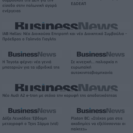
σύμβουλος της ΔΕΗ για την
ΕΔΟΕΑΠ
είσοδο στην πολωνική αγορά
ενέργειας
IAB Hellas: Νέα Διοικούσα Επιτροπή και νέο Διοικητικό Συμβούλιο -
Πρόεδρος ο Γαληνός Γιαγλής
Η Toyota φέρνει νέα γενιά
Σε κινεζική… πολιορκία η
μπαταριών για τα υβριδικά της
ευρωπαϊκή
αυτοκινητοβιομηχανία
Νέο Audi A2 e-tron με στόχο την κορυφή της αποδοτικότητας
Δόξα Λευκάδας: Έβδομη
Platon BC: «Στόχος μας στις
μεταγραφή ο Τζος Σάρμα (vid)
ακαδημίες να εξελίσσονται οι
παίκτες»