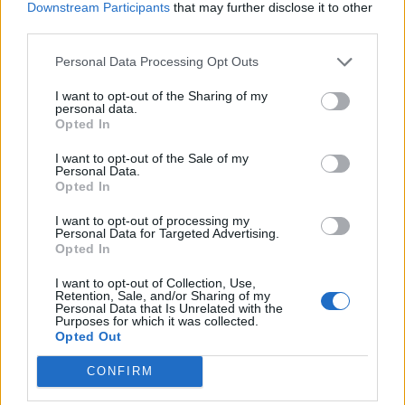
Downstream Participants
that may further disclose it to other
Ευρωπαϊκό Κορασίδων: Άνετη
Γιαννακόπουλος: «Όταν σου
third parties.
νίκη της Ελλάδας στην
ρίχνουν μια πέτρα, τους
πρεμιέρα, 78-36 την Ιρλανδία
καταστρέφεις» (vid)
Personal Data Processing Opt Outs
I want to opt-out of the Sharing of my
personal data.
ΕΛΣΤΑΤ: Στο 3,4% υποχώρησε ο πληθωρισμός τον Ιούλιο
Opted In
I want to opt-out of the Sale of my
Personal Data.
Opted In
Χρηματοδότηση 8 εκατ. ευρώ
Metlen: Ρεκόρ EBITDA στο α'
I want to opt-out of processing my
σε 843 μέσα ενημέρωσης-
εξάμηνο, στα 550 εκατ. ευρώ –
Personal Data for Targeted Advertising.
Ξεκίνησε το πενταετές
Καθαρά κέρδη 313 εκατ. ευρώ
Opted In
πρόγραμμα ενίσχυσης του
Τύπου
I want to opt-out of Collection, Use,
Retention, Sale, and/or Sharing of my
Personal Data that Is Unrelated with the
Purposes for which it was collected.
Opted Out
Η Chery επενδύει 75 εκατ. δολάρια στην KG Mobility
CONFIRM