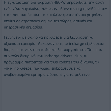
Η εγκατάσταση του φορτιστή 480kW σηματοδοτεί την αρχή
ενός νέου κεφαλαίου, καθώς το πλάνο της nrg προβλέπει την
επέκταση του δικτύου με επιπλέον φορτιστές υπερυψηλής
ισχύος σε στρατηγικά σημεία της χώρας, αστικής και
υπεραστικής σημασίας.
Γεννημένο με σκοπό να προσφέρει μια ξέγνοιαστη και
αξιόπιστη εμπειρία ηλεκτροκίνησης, το incharge εξελίσσεται
διαρκώς με νέες υπηρεσίες και λειτουργικότητες. Όπως το
συνεχώς διευρυνόμενο incharge drivers’ club, το
πρόγραμμα πιστότητας για τους χρήστες του δικτύου, το
οποίο προσφέρει προνόμια, επιβραβεύσεις και
αναβαθμισμένη εμπειρία φόρτισης για τα μέλη του.