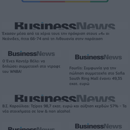
Έχασαν μέσα από τα χέρια τους την πρόκριση στους «4» οι
Νεάνιδες, ήττα 66-74 από τη Λιθουανία στην παράταση
Ο Ένες Καντέρ θέλει να
δηλώσει συμμετοχή στο ντραφτ
Fourlis: Συμφωνία για την
του WNBA!
πώληση συμμετοχής στο Sofia
South Ring Mall έναντι 49,35
εκατ. ευρώ
Β.Σ. Καρούλιας: Τζίρος 98,7 εκατ. ευρώ και αύξηση κερδών 57% - Τα
νέα στοιχήματα σε low & non alcohol