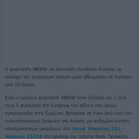
Ο φορτιστής 480kW σε κανονικές συνθήκες δύναται να
καλύψει την ενεργειακή ανάγκη μιας εβδομάδας σε λιγότερο
από 10 λεπτά.
Είναι ο πρώτος φορτιστής 480kW στην Ελλάδα και 1 από
τους 5 φορτιστές της Sungrow του είδους που έχουν
εγκατασταθεί στην Ευρώπη. Βρίσκεται σε έναν από τους πιο
πολυσύχναστους δρόμους της Αττικής, με αυξημένη κίνηση
ηλεκτροκίνητων οχημάτων: στη
Λεωφ. Κηφισίας 221,
M
αρούσι 15124
στο parking της Optima Bank. Πρόκειται