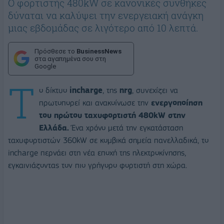
Ο φορτιστής 480kW σε κανονικές συνθήκες
δύναται να καλύψει την ενεργειακή ανάγκη
μιας εβδομάδας σε λιγότερο από 10 λεπτά.
Πρόσθεσε το
BusinessNews
στα αγαπημένα σου στη
Google
Τ
ο δίκτυο
incharge
, της
nrg
, συνεχίζει να
πρωτοπορεί και ανακοίνωσε την
ενεργοποίηση
του πρώτου ταχυφορτιστή 480kW στην
Ελλάδα.
Ένα χρόνο μετά την εγκατάσταση
ταχυφορτιστών 360kW σε κομβικά σημεία πανελλαδικά, το
incharge περνάει στη νέα εποχή της ηλεκτροκίνησης,
εγκαινιάζοντας τον πιο γρήγορο φορτιστή στη χώρα.