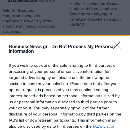
Media: Με ενίσχυση 8 εκατ.
ευρώ σε 451 επιχειρήσεις
Deloitte Ελλάδος:
ξεκίνησε το πρόγραμμα
Χρηματοοικονομικός
στήριξης- Κάλυψη εισφορών
σύμβουλος της ΔΕΗ για την
ΕΔΟΕΑΠ
είσοδο στην πολωνική αγορά
ενέργειας
BusinessNews.gr -
Do Not Process My Personal
Information
IAB Hellas: Νέα Διοικούσα Επιτροπή και νέο Διοικητικό Συμβούλιο -
Πρόεδρος ο Γαληνός Γιαγλής
If you wish to opt-out of the sale, sharing to third parties, or
processing of your personal or sensitive information for
targeted advertising by us, please use the below opt-out
Η Toyota φέρνει νέα γενιά
Σε κινεζική… πολιορκία η
section to confirm your selection. Please note that after your
μπαταριών για τα υβριδικά της
ευρωπαϊκή
opt-out request is processed you may continue seeing
αυτοκινητοβιομηχανία
interest-based ads based on personal information utilized by
us or personal information disclosed to third parties prior to
your opt-out. You may separately opt-out of the further
disclosure of your personal information by third parties on the
Νέο Audi A2 e-tron με στόχο την κορυφή της αποδοτικότητας
IAB’s list of downstream participants. This information may
also be disclosed by us to third parties on the
IAB’s List of