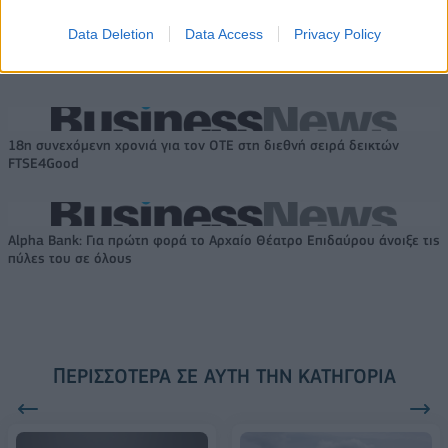
Το FIAT 500 Hybrid τώρα από
Ατρόμητος και Novibet
18.990 ευρώ
συνεχίζουν μαζί: Ανανέωση της
Data Deletion
Data Access
Privacy Policy
συνεργασίας τους μέχρι το
2028
18η συνεχόμενη χρονιά για τον ΟΤΕ στη διεθνή σειρά δεικτών
FTSE4Good
Alpha Bank: Για πρώτη φορά το Αρχαίο Θέατρο Επιδαύρου άνοιξε τις
πύλες του σε όλους
ΠΕΡΙΣΣΌΤΕΡΑ ΣΕ ΑΥΤΉ ΤΗΝ ΚΑΤΗΓΟΡΊΑ