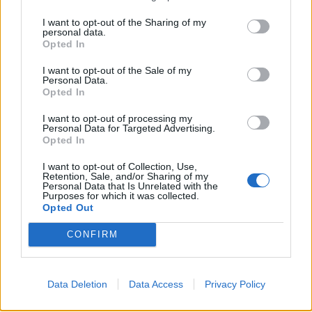
I want to opt-out of the Sharing of my
personal data.
Opted In
I want to opt-out of the Sale of my
Personal Data.
Opted In
I want to opt-out of processing my
Personal Data for Targeted Advertising.
Opted In
I want to opt-out of Collection, Use,
ΡΟΗ ΕΙΔΗΣΕΩΝ
Retention, Sale, and/or Sharing of my
Personal Data that Is Unrelated with the
Purposes for which it was collected.
Opted Out
Π. Μαρινάκης: «Το δημογραφικό δεν μπορεί να
περιμένει»
CONFIRM
09/08/2026 - 14:34
ΠΟΛΙΤΙΚΗ
Ε. Τουρνάς: Πάνω από 400 πυρκαγιές σε δέκα
Data Deletion
Data Access
Privacy Policy
ημέρες - Σε επιφυλακή ο κρατικός μηχανισμός