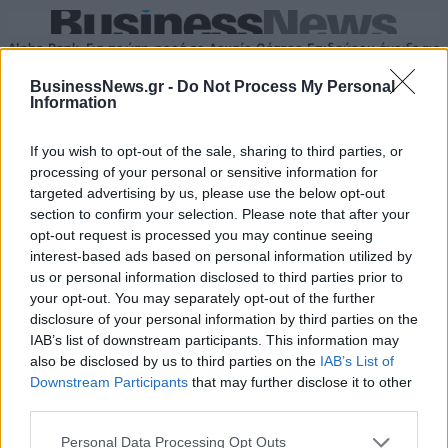
Alpha Bank: Για πρώτη φορά το Αρχαίο Θέατρο Επιδαύρου άνοιξε τις
πύλες του σε όλους
BusinessNews.gr -
Do Not Process My Personal
Information
If you wish to opt-out of the sale, sharing to third parties, or
processing of your personal or sensitive information for
ΠΕΡΙΣΣΌΤΕΡΑ ΣΕ ΑΥΤΉ ΤΗΝ ΚΑΤΗΓΟΡΊΑ
targeted advertising by us, please use the below opt-out
section to confirm your selection. Please note that after your
opt-out request is processed you may continue seeing
interest-based ads based on personal information utilized by
us or personal information disclosed to third parties prior to
your opt-out. You may separately opt-out of the further
MITSUBISHI Concept XR-
disclosure of your personal information by third parties on the
PHEV II
Τι θα παρουσιάσει η
IAB’s list of downstream participants. This information may
Mercedes-Benz στη
06/03/2015 - 02:00
also be disclosed by us to third parties on the
IAB’s List of
Γενεύη;
Downstream Participants
that may further disclose it to other
02/03/2015 - 02:00
third parties.
Personal Data Processing Opt Outs