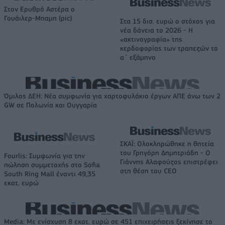
Στον Ερυθρό Αστέρα ο
Γουάιλερ-Μπαμπ (pic)
Στα 15 δισ. ευρώ ο στόχος για
νέα δάνεια το 2026 - Η
«ακτινογραφία» της
κερδοφορίας των τραπεζών το
α΄ εξάμηνο
Όμιλος ΔΕΗ: Νέα συμφωνία για χαρτοφυλάκιο έργων ΑΠΕ άνω των 2
GW σε Πολωνία και Ουγγαρία
ΣΚΑΪ: Ολοκληρώθηκε η θητεία
του Γρηγόρη Δημητριάδη - Ο
Fourlis: Συμφωνία για την
Γιάννης Αλαφούζος επιστρέφει
πώληση συμμετοχής στο Sofia
στη θέση του CEO
South Ring Mall έναντι 49,35
εκατ. ευρώ
Media: Με ενίσχυση 8 εκατ. ευρώ σε 451 επιχειρήσεις ξεκίνησε το