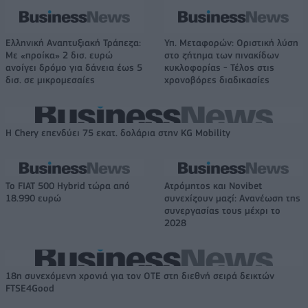
Ελληνική Αναπτυξιακή Τράπεζα:
Υπ. Μεταφορών: Οριστική λύση
Με «προίκα» 2 δισ. ευρώ
στο ζήτημα των πινακίδων
ανοίγει δρόμο για δάνεια έως 5
κυκλοφορίας - Τέλος στις
δισ. σε μικρομεσαίες
χρονοβόρες διαδικασίες
Η Chery επενδύει 75 εκατ. δολάρια στην KG Mobility
Το FIAT 500 Hybrid τώρα από
Ατρόμητος και Novibet
18.990 ευρώ
συνεχίζουν μαζί: Ανανέωση της
συνεργασίας τους μέχρι το
2028
18η συνεχόμενη χρονιά για τον ΟΤΕ στη διεθνή σειρά δεικτών
FTSE4Good