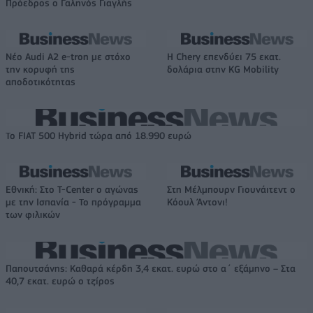
Πρόεδρος ο Γαληνός Γιαγλής
Νέο Audi A2 e-tron με στόχο
Η Chery επενδύει 75 εκατ.
την κορυφή της
δολάρια στην KG Mobility
αποδοτικότητας
Το FIAT 500 Hybrid τώρα από 18.990 ευρώ
Εθνική: Στο T-Center ο αγώνας
Στη Μέλμπουρν Γιουνάιτεντ ο
με την Ισπανία - Το πρόγραμμα
Κόουλ Άντονι!
των φιλικών
Παπουτσάνης: Καθαρά κέρδη 3,4 εκατ. ευρώ στο α΄ εξάμηνο – Στα
40,7 εκατ. ευρώ ο τζίρος