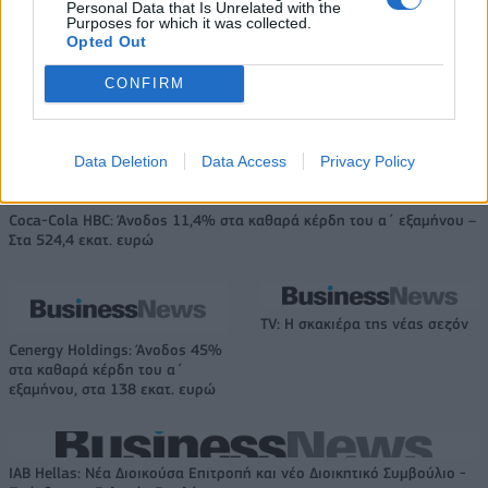
Personal Data that Is Unrelated with the
Purposes for which it was collected.
Opted Out
Περιστέρι: Νέα προσθήκη ο
Τζέιλεν Φιντς (video)
Evergood: Άγγιξε τα 300 εκατ. ο
CONFIRM
τζίρος- Στα 10 εκατ. ευρώ το
τίμημα για το 60% του
Jackaroo
Data Deletion
Data Access
Privacy Policy
Coca-Cola HBC: Άνοδος 11,4% στα καθαρά κέρδη του α΄ εξαμήνου –
Στα 524,4 εκατ. ευρώ
TV: Η σκακιέρα της νέας σεζόν
Cenergy Holdings: Άνοδος 45%
στα καθαρά κέρδη του α΄
εξαμήνου, στα 138 εκατ. ευρώ
IAB Hellas: Νέα Διοικούσα Επιτροπή και νέο Διοικητικό Συμβούλιο -