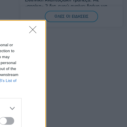
«προίκα» 2 δισ. ευρώ ανοίγει δρόμο για
δάνεια έως 5 δισ. σε μικρομεσαίες
ΟΛΕΣ ΟΙ ΕΙΔΗΣΕΙΣ
08/08/2026 - 11:22
ΤΡΑΠΕΖΕΣ
στο
5G παντού, 6G στον ορίζοντα: Πού
βρίσκεται η Ελλάδα στη μεγάλη
τεχνολογική μετάβαση
sonal or
ection to
08/08/2026 - 10:54
ΤΕΧΝΟΛΟΓΙΑ
ou may
 personal
ς
out of the
 downstream
B’s List of
ησε
ρυφή