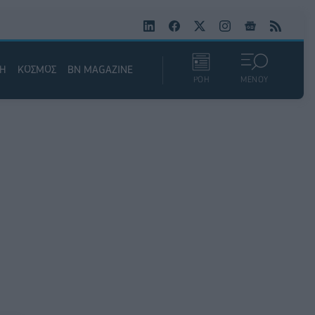
ΚΗ
ΚΟΣΜΟΣ
BN MAGAZINE
ΡΟΗ
ΜΕΝΟΥ