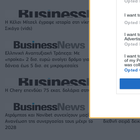
Opted 
I want t
Η Κέλσι Μίτσελ έγραψε ιστορία στη νίκη της Ιντιάνα επί του
Opted 
Σικάγο (vids)
I want 
Advertis
Opted 
Ελληνική Αναπτυξιακή Τράπεζα: Με
Β.Σ. Καρούλιας: Τ
I want t
«προίκα» 2 δισ. ευρώ ανοίγει δρόμο για
και αύξηση κερδ
of my P
was col
δάνεια έως 5 δισ. σε μικρομεσαίες
στοιχήματα σε lo
Opted 
Η Chery επενδύει 75 εκατ. δολάρια στην KG Mobility
Ατρόμητος και Novibet συνεχίζουν μαζί:
18η συνεχόμενη 
Ανανέωση της συνεργασίας τους μέχρι το
διεθνή σειρά δε
2028