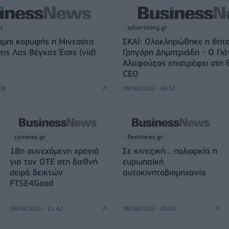
gr
advertising.gr
ρμπι κορυφής η Μινεσότα
ΣΚΑΪ: Ολοκληρώθηκε η θητε
τις Λας Βέγκας Έισις (vid)
Γρηγόρη Δημητριάδη - Ο Γιά
Αλαφούζος επιστρέφει στη 
CEO
:08
08/08/2026 - 06:51
csrnews.gr
fleetnews.gr
18η συνεχόμενη χρονιά
Σε κινεζική… πολιορκία η
για τον ΟΤΕ στη διεθνή
ευρωπαϊκή
σειρά δεικτών
αυτοκινητοβιομηχανία
FTSE4Good
06/08/2026 - 11:42
06/08/2026 - 05:00