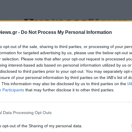
Εθνική Νεανίδων: Απέναντι στην Ισλανδία για την 5η θέση 
News.gr -
Do Not Process My Personal Information
Ευρωμπάσκετ (live stream)
to opt-out of the sale, sharing to third parties, or processing of your per
formation for targeted advertising by us, please use the below opt-out s
r selection. Please note that after your opt-out request is processed y
α για την πώληση
Χρηματιστήριο Αθηνών: Εβδομαδιαία
eing interest-based ads based on personal information utilized by us or
ofia South Ring Mall
άνοδος 1,76%, κέρδη 23,31% από τι
τ. ευρώ
αρχές του έτους
disclosed to third parties prior to your opt-out. You may separately opt-
losure of your personal information by third parties on the IAB’s list of
. This information may also be disclosed by us to third parties on the
IA
Participants
that may further disclose it to other third parties.
Media: Με ενίσχυση 8 εκατ. ευρώ σε 451 επιχειρήσεις ξεκίν
το πρόγραμμα στήριξης- Κάλυψη εισφορών ΕΔΟΕΑΠ
l Data Processing Opt Outs
ιορκία η ευρωπαϊκή
Νέο Audi A2 e-tron με στόχο την κο
o opt-out of the Sharing of my personal data.
χανία
της αποδοτικότητας