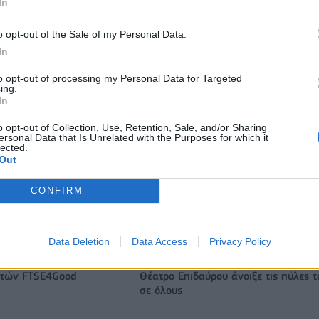
In
o opt-out of the Sale of my Personal Data.
Πήρε το ντέρμπι κορυφής η Μινεσότα Λινξ, 98-87 τις Λας Β
In
Έισις (vid)
to opt-out of processing my Personal Data for Targeted
ing.
In
ζίρος 98,7 εκατ. ευρώ
Deloitte Ελλάδος: Χρηματοοικονομικ
o opt-out of Collection, Use, Retention, Sale, and/or Sharing
ών 57% - Τα νέα
σύμβουλος της ΔΕΗ για την είσοδο σ
ersonal Data that Is Unrelated with the Purposes for which it
lected.
w & non alcohol
πολωνική αγορά ενέργειας
Out
CONFIRM
Το FIAT 500 Hybrid τώρα από 18.990 ευρώ
Data Deletion
Data Access
Privacy Policy
χρονιά για τον ΟΤΕ στη
Alpha Bank: Για πρώτη φορά το Αρχα
ικτών FTSE4Good
Θέατρο Επιδαύρου άνοιξε τις πύλες τ
σε όλους