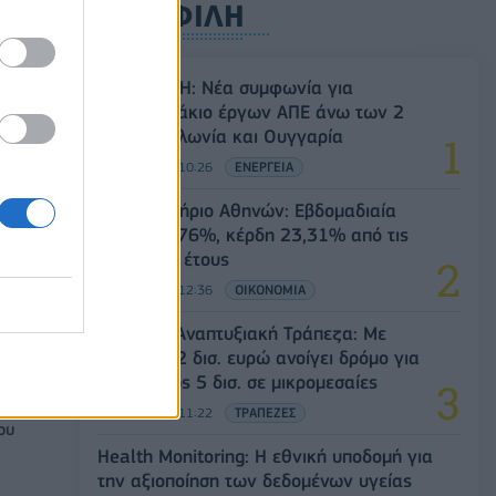
ΔΗΜΟΦΙΛΗ
έγκας
Όμιλος ΔΕΗ: Νέα συμφωνία για
χαρτοφυλάκιο έργων ΑΠΕ άνω των 2
GW σε Πολωνία και Ουγγαρία
08/08/2026 - 10:26
ΕΝΕΡΓΕΙΑ
ός
Χρηματιστήριο Αθηνών: Εβδομαδιαία
την
άνοδος 1,76%, κέρδη 23,31% από τις
αρχές του έτους
08/08/2026 - 12:36
ΟΙΚΟΝΟΜΙΑ
Ελληνική Αναπτυξιακή Τράπεζα: Με
«προίκα» 2 δισ. ευρώ ανοίγει δρόμο για
δάνεια έως 5 δισ. σε μικρομεσαίες
ίο
08/08/2026 - 11:22
ΤΡΑΠΕΖΕΣ
ου
Health Monitoring: Η εθνική υποδομή για
την αξιοποίηση των δεδομένων υγείας