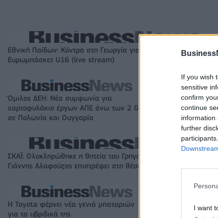
Εθνική Παίδων: Κόντρα στη Γεωργία για την πρώτη νίκη στο
Business
Ευρωμπάσκετ U16 (live stream)
If you wish 
sensitive in
confirm you
Όμιλος ΔΕΗ: Νέα συμφωνία για
Fourlis: Συμφωνί
continue se
χαρτοφυλάκιο έργων ΑΠΕ άνω των 2 GW
συμμετοχής στο S
σε Πολωνία και Ουγγαρία
έναντι 49,35 εκα
information 
further disc
participants
Downstream 
ΣΚΑΪ: Ολοκληρώθηκε η θητεία του Γρηγόρη Δημητριάδη - Ο
Γιάννης Αλαφούζος επιστρέφει στη θέση του CEO
Persona
Η Toyota φέρνει νέα γενιά μπαταριών
Σε κινεζική… πολ
I want t
για τα υβριδικά της
αυτοκινητοβιομη