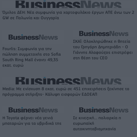
Όμιλος ΔΕΗ: Νέα συμφωνία για χαρτοφυλάκιο έργων ΑΠΕ άνω των 2
GW σε Πολωνία και Ουγγαρία
ΣΚΑΪ: Ολοκληρώθηκε η θητεία
του Γρηγόρη Δημητριάδη - Ο
Fourlis: Συμφωνία για την
Γιάννης Αλαφούζος επιστρέφει
πώληση συμμετοχής στο Sofia
στη θέση του CEO
South Ring Mall έναντι 49,35
εκατ. ευρώ
Media: Με ενίσχυση 8 εκατ. ευρώ σε 451 επιχειρήσεις ξεκίνησε το
πρόγραμμα στήριξης- Κάλυψη εισφορών ΕΔΟΕΑΠ
Η Toyota φέρνει νέα γενιά
Σε κινεζική… πολιορκία η
μπαταριών για τα υβριδικά της
ευρωπαϊκή
αυτοκινητοβιομηχανία