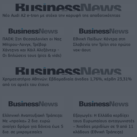
Νέο Audi A2 e-tron με στόχο την κορυφή της αποδοτικότητας
ΠΑΟΚ: Στη Θεσσαλονίκη οι Ναζ
Εθνική Παίδων: Κόντρα στη
Μήτρου-Λονγκ, Τρέβορ
Σλοβενία την Τρίτη στο πρώτο
Χάντζινς και Κάιλ Αλεξάντερ -
νοκ-άουτ
Οι δηλώσεις τους (pics & vids)
Χρηματιστήριο Αθηνών: Εβδομαδιαία άνοδος 1,76%, κέρδη 23,31%
από τις αρχές του έτους
Ελληνική Αναπτυξιακή Τράπεζα:
Εξαγωγές: Η Ελλάδα κερδίζει
Με «προίκα» 2 δισ. ευρώ
τους Ευρωπαίους ανταγωνιστές
ανοίγει δρόμο για δάνεια έως 5
– Άνοδος μεριδίων σε 9 από 11
δισ. σε μικρομεσαίες
κλάδους (Εθνική Τράπεζα)