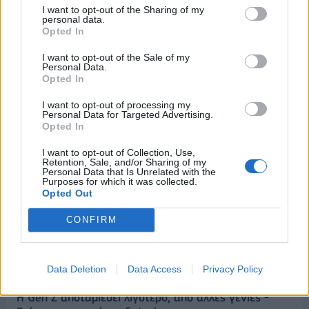
I want to opt-out of the Sharing of my
personal data.
Opted In
I want to opt-out of the Sale of my
Personal Data.
Opted In
I want to opt-out of processing my
Personal Data for Targeted Advertising.
Opted In
ΡΟΗ ΕΙΔΗΣΕΩΝ
I want to opt-out of Collection, Use,
Retention, Sale, and/or Sharing of my
Personal Data that Is Unrelated with the
Τουρισμός για Όλους: Kατάθεση αιτήσεων
Purposes for which it was collected.
ανεξάρτητα από το τελευταίο ψηφίο του ΑΦΜ
Opted Out
10/08/2026 - 09:44
ΟΙΚΟΝΟΜΙΑ
CONFIRM
Ανασφάλιστα ΙΧ: Ψηφιακό «σαφάρι» προστίμων και
έλεγχος ενστάσεων με AI
Data Deletion
Data Access
Privacy Policy
10/08/2026 - 09:31
ΟΙΚΟΝΟΜΙΑ
Η Gen Z αποταμιεύει λιγότερο, από άλλες γενιές -