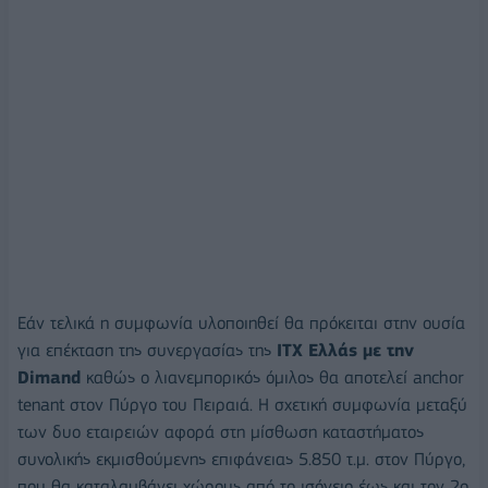
Εάν τελικά η συμφωνία υλοποιηθεί θα πρόκειται στην ουσία
για επέκταση της συνεργασίας της
ITX Eλλάς με την
Dimand
καθώς ο λιανεμπορικός όμιλος θα αποτελεί anchor
tenant στον Πύργο του Πειραιά. Η σχετική συμφωνία μεταξύ
των δυο εταιρειών αφορά στη μίσθωση καταστήματος
συνολικής εκμισθούμενης επιφάνειας 5.850 τ.μ. στον Πύργο,
που θα καταλαμβάνει χώρους από το ισόγειο έως και τον 2ο