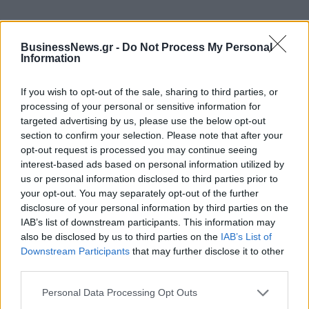
ΠΕΡΙΣΣΌΤΕΡΑ ΣΕ ΑΥΤΉ ΤΗΝ ΚΑΤΗΓΟΡΊΑ
BusinessNews.gr -
Do Not Process My Personal
Information
If you wish to opt-out of the sale, sharing to third parties, or
processing of your personal or sensitive information for
targeted advertising by us, please use the below opt-out
section to confirm your selection. Please note that after your
Οι διαφημιστικές που
opt-out request is processed you may continue seeing
τρέχουν την καμπάνια των
interest-based ads based on personal information utilized by
4,5 εκατ. ευρώ για τους
Η εταιρεία που θα τρέξει
us or personal information disclosed to third parties prior to
ευάλωτους δανειολήπτες
την διαφημιστική καμπάνια
your opt-out. You may separately opt-out of the further
των 5 εκατ. ευρώ για την
26/02/2024 - 15:03
disclosure of your personal information by third parties on the
επιστολική ψήφο
IAB’s list of downstream participants. This information may
also be disclosed by us to third parties on the
IAB’s List of
29/02/2024 - 17:03
Downstream Participants
that may further disclose it to other
third parties.
Personal Data Processing Opt Outs