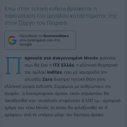
Eνώ στην τελική ευθεία βρίσκεται η
παρουσίαση του μεγάλου καταστήματος της
στον Πύργο του Πειραιά.
Πρόσθεσε το
BusinessNews
στα αγαπημένα σου στη
Google
Π
αρουσία στο αναγεννημένο Μινιόν
φαίνεται
πως θα έχει η
ITX Eλλάς
, η ελληνική θυγατρική
του ομίλου
Inditex
, που με ναυαρχίδα την
αλυσίδα
Ζara
διατηρεί ηγετική θέση στην
ελληνική αγορά ένδυσης. Σύμφωνα με ανθρώπους της
αγοράς , ο λιανεμπορικός όμιλος, εκτός απρόοπτου θα
τοποθετηθεί στο -συνολικής επιφάνειας 6.100 τ.μ.- εμπορικό
τμήμα του νέου Μινιόν, το οποίο θα φιλοξενηθεί σε 4
ορόφους, από το υπόγειο μέχρι τον δεύτερο όροφο.