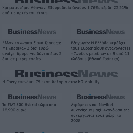
Χρηματιστήριο Αθηνών: Εβδομαδιαία άνοδος 1,76%, κέρδη 23,31%
από τις αρχές του έτους
Ελληνική Αναπτυξιακή Τράπεζα:
Εξαγωγές: Η Ελλάδα κερδίζει
Με «προίκα» 2 δισ. ευρώ
τους Ευρωπαίους ανταγωνιστές
ανοίγει δρόμο για δάνεια έως 5
– Άνοδος μεριδίων σε 9 από 11
δισ. σε μικρομεσαίες
κλάδους (Εθνική Τράπεζα)
Η Chery επενδύει 75 εκατ. δολάρια στην KG Mobility
Το FIAT 500 Hybrid τώρα από
Ατρόμητος και Novibet
18.990 ευρώ
συνεχίζουν μαζί: Ανανέωση της
συνεργασίας τους μέχρι το
2028