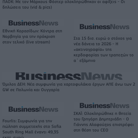
ΠΑΟΚ: Με τον Μάρκους Φόστερ ολοκληρώθηκαν οι αφίξεις - Οι
δηλώσεις του (vid & pics)
Εθνική Κορασίδων: Κόντρα στη
Νορβηγία για την πρόκριση
Στα 15 δισ. ευρώ ο στόχος για
στον τελικό (live stream)
νέα δάνεια το 2026 - Η
«ακτινογραφία» της
κερδοφορίας των τραπεζών το
α΄ εξάμηνο
Όμιλος ΔΕΗ: Νέα συμφωνία για χαρτοφυλάκιο έργων ΑΠΕ άνω των 2
GW σε Πολωνία και Ουγγαρία
ΣΚΑΪ: Ολοκληρώθηκε η θητεία
του Γρηγόρη Δημητριάδη - Ο
Fourlis: Συμφωνία για την
Γιάννης Αλαφούζος επιστρέφει
πώληση συμμετοχής στο Sofia
στη θέση του CEO
South Ring Mall έναντι 49,35
εκατ. ευρώ