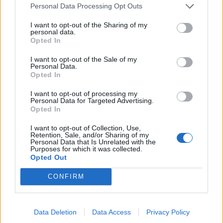
περιοχές, με οδηγό τις καταγγελίες πολιτών
Personal Data Processing Opt Outs
10/08/2026 - 10:24
ΟΙΚΟΝΟΜΙΑ
I want to opt-out of the Sharing of my
personal data.
ΚΑΛΑΣ: Αυξημένα κόστη «ροκάνισαν» την
Opted In
κερδοφορία - Στόχος για το 2026 η ανάπτυξη και
νέα μονάδα στο Μεσολόγγι
I want to opt-out of the Sale of my
Personal Data.
10/08/2026 - 10:10
ΕΠΙΧΕΙΡΗΣΕΙΣ
Opted In
Εξοικονομώ – Επιχειρώ: Παράταση έως τις 30
I want to opt-out of processing my
Personal Data for Targeted Advertising.
Νοεμβρίου για περισσότερες από 400 επιχειρήσεις
Opted In
10/08/2026 - 09:59
ΕΠΙΧΕΙΡΗΣΕΙΣ
I want to opt-out of Collection, Use,
Τουρισμός για Όλους: Kατάθεση αιτήσεων
Retention, Sale, and/or Sharing of my
Personal Data that Is Unrelated with the
ανεξάρτητα από το τελευταίο ψηφίο του ΑΦΜ
Purposes for which it was collected.
Opted Out
10/08/2026 - 09:44
ΟΙΚΟΝΟΜΙΑ
CONFIRM
Ταχύτερα και αυστηρότερα: Το νέο ψηφιακό
καθεστώς της ΑΑΔΕ για τα ανασφάλιστα οχήματα
10/08/2026 - 09:31
ΟΙΚΟΝΟΜΙΑ
Data Deletion
Data Access
Privacy Policy
Η Gen Z αποταμιεύει λιγότερο, από άλλες γενιές -