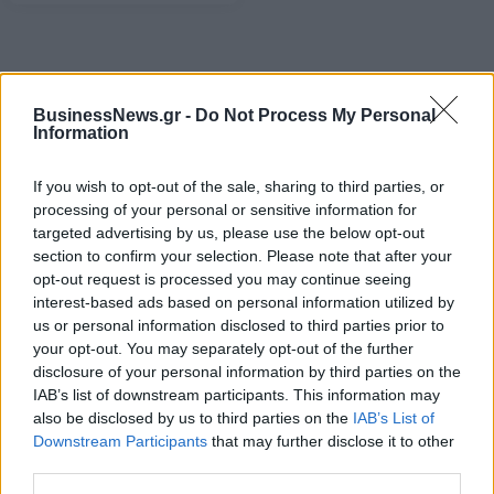
BusinessNews.gr -
Do Not Process My Personal
Information
If you wish to opt-out of the sale, sharing to third parties, or
processing of your personal or sensitive information for
targeted advertising by us, please use the below opt-out
section to confirm your selection. Please note that after your
opt-out request is processed you may continue seeing
interest-based ads based on personal information utilized by
ΡΟΗ ΕΙΔΗΣΕΩΝ
us or personal information disclosed to third parties prior to
your opt-out. You may separately opt-out of the further
disclosure of your personal information by third parties on the
Από τη Σπάρτη στη διεθνή ελίτ της γεύσης: Νέα
IAB’s list of downstream participants. This information may
μεγάλη επιτυχία για τις ελιές Σακελλαρόπουλου
also be disclosed by us to third parties on the
IAB’s List of
10/08/2026 - 10:42
ΕΠΙΧΕΙΡΗΣΕΙΣ
Downstream Participants
that may further disclose it to other
third parties.
ΑΑΔΕ: Φορολογικό «σαφάρι» στις τουριστικές