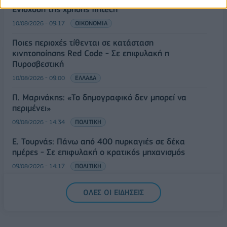
Ενίσχυση της χρήσης fintech
10/08/2026 - 09:17
ΟΙΚΟΝΟΜΙΑ
Ποιες περιοχές τίθενται σε κατάσταση
κινητοποίησης Red Code - Σε επιφυλακή η
Πυροσβεστική
10/08/2026 - 09:00
ΕΛΛΑΔΑ
Π. Μαρινάκης: «Το δημογραφικό δεν μπορεί να
περιμένει»
09/08/2026 - 14:34
ΠΟΛΙΤΙΚΗ
Ε. Τουρνάς: Πάνω από 400 πυρκαγιές σε δέκα
ημέρες - Σε επιφυλακή ο κρατικός μηχανισμός
09/08/2026 - 14:17
ΠΟΛΙΤΙΚΗ
ΟΛΕΣ ΟΙ ΕΙΔΗΣΕΙΣ