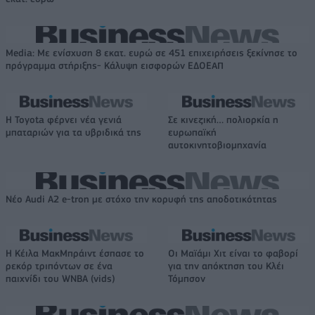
Media: Με ενίσχυση 8 εκατ. ευρώ σε 451 επιχειρήσεις ξεκίνησε το
πρόγραμμα στήριξης- Κάλυψη εισφορών ΕΔΟΕΑΠ
Η Toyota φέρνει νέα γενιά
Σε κινεζική… πολιορκία η
μπαταριών για τα υβριδικά της
ευρωπαϊκή
αυτοκινητοβιομηχανία
Νέο Audi A2 e-tron με στόχο την κορυφή της αποδοτικότητας
Η Κέιλα ΜακΜπράιντ έσπασε το
Οι Μαϊάμι Χιτ είναι το φαβορί
ρεκόρ τριπόντων σε ένα
για την απόκτηση του Κλέι
παιχνίδι του WNBA (vids)
Τόμπσον