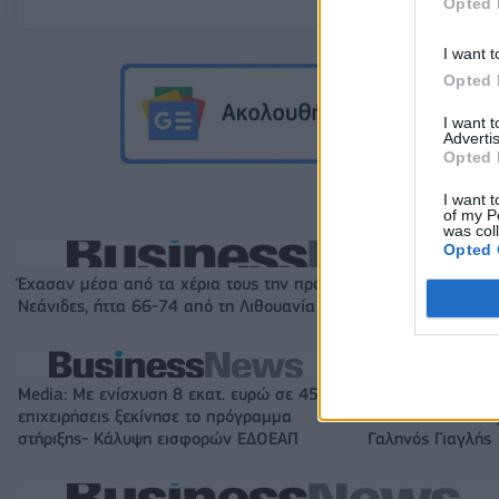
Opted 
I want t
Opted 
I want 
Advertis
Opted 
I want t
of my P
was col
Opted 
Έχασαν μέσα από τα χέρια τους την πρόκριση στους «4» οι
Νεάνιδες, ήττα 66-74 από τη Λιθουανία στην παράταση
Media: Με ενίσχυση 8 εκατ. ευρώ σε 451
IAB Hellas: Νέα 
επιχειρήσεις ξεκίνησε το πρόγραμμα
νέο Διοικητικό Σ
στήριξης- Κάλυψη εισφορών ΕΔΟΕΑΠ
Γαληνός Γιαγλής