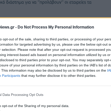
ό διάστημα για να ‘’προλάβουν’’ οι εταιρείες τα
μβάνονται, μάλιστα, το πνεύμα της συγκεκριμένης
News.gr -
Do Not Process My Personal Information
ρώτο να έχει μπει στο χώρο και τον δεύτερο να
 τα επόμενα χρόνια.
to opt-out of the sale, sharing to third parties, or processing of your per
formation for targeted advertising by us, please use the below opt-out s
r selection. Please note that after your opt-out request is processed y
eing interest-based ads based on personal information utilized by us or
disclosed to third parties prior to your opt-out. You may separately opt-
losure of your personal information by third parties on the IAB’s list of
. This information may also be disclosed by us to third parties on the
IA
Participants
that may further disclose it to other third parties.
l Data Processing Opt Outs
o opt-out of the Sharing of my personal data.