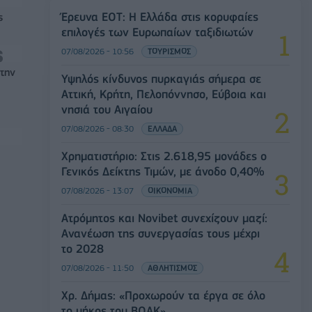
Έρευνα ΕΟΤ: Η Ελλάδα στις κορυφαίες
ς
επιλογές των Ευρωπαίων ταξιδιωτών
07/08/2026 - 10:56
ΤΟΥΡΙΣΜΟΣ
στην
Υψηλός κίνδυνος πυρκαγιάς σήμερα σε
Αττική, Κρήτη, Πελοπόννησο, Εύβοια και
νησιά του Αιγαίου
07/08/2026 - 08:30
ΕΛΛΑΔΑ
Χρηματιστήριο: Στις 2.618,95 μονάδες ο
Γενικός Δείκτης Τιμών, με άνοδο 0,40%
07/08/2026 - 13:07
ΟΙΚΟΝΟΜΙΑ
Ατρόμητος και Novibet συνεχίζουν μαζί:
Ανανέωση της συνεργασίας τους μέχρι
το 2028
07/08/2026 - 11:50
ΑΘΛΗΤΙΣΜΟΣ
Χρ. Δήμας: «Προχωρούν τα έργα σε όλο
το μήκος του ΒΟΑΚ»