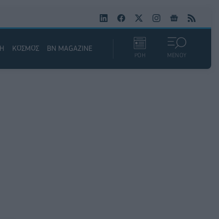
ΚΗ
ΚΟΣΜΟΣ
BN MAGAZINE
ΡΟΗ
ΜΕΝΟΥ