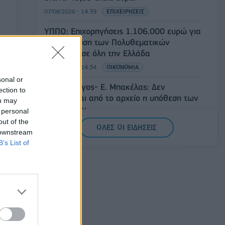
07/08/2026 - 14:39
ΕΠΙΧΕΙΡΗΣΕΙΣ
ΥΠΠΟ: Επιχορηγήσεις 1.106.000 ευρώ για
την ενίσχυση των Πολυθεματικών
Φεστιβάλ σε όλη την Ελλάδα
07/08/2026 - 14:34
ΟΙΚΟΝΟΜΙΑ
sonal or
Άρειος Πάγος- Ε. Μπακέλας: Δεν
ection to
ανασύρεται από το αρχείο η υπόθεση των
ou may
υποκλοπών
 personal
out of the
07/08/2026 - 14:11
ΕΛΛΑΔΑ
ΟΛΕΣ ΟΙ ΕΙΔΗΣΕΙΣ
 downstream
Σαουδική Αραβία, Τουρκία και Πακιστάν
B’s List of
υπογράφουν κοινή αμυντική συμφωνία
07/08/2026 - 13:47
ΚΟΣΜΟΣ