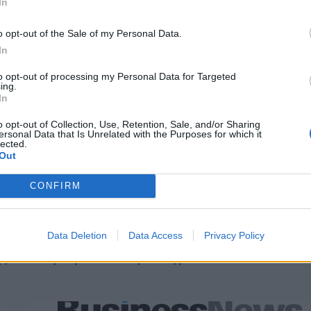
In
o opt-out of the Sale of my Personal Data.
In
to opt-out of processing my Personal Data for Targeted
ing.
In
o opt-out of Collection, Use, Retention, Sale, and/or Sharing
ersonal Data that Is Unrelated with the Purposes for which it
lected.
Out
Ο Ένες Καντέρ θέλει να δηλώσει συμμετοχή στο ντραφτ του
CONFIRM
WNBA!
Data Deletion
Data Access
Privacy Policy
Διοικούσα Επιτροπή και
Η Toyota φέρνει νέα γενιά μπαταρι
υμβούλιο - Πρόεδρος ο
για τα υβριδικά της