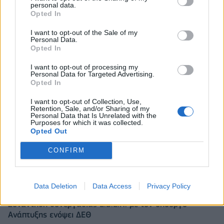
personal data.
Ευρωπαϊκά χρηματιστήρια: Σε υψηλό επίπεδο ρεκόρ
Opted In
ανήλθαν οι μετοχές στο ξεκίνημα των συναλλαγών
I want to opt-out of the Sale of my
06/08/2026 - 10:50
ΟΙΚΟΝΟΜΙΑ
Personal Data.
Opted In
Ρωσία: Η Μόσχα δηλώνει ότι κατέρριψε 605
ουκρανικά drones τη νύχτα - Ελαφρές ζημιές σε
I want to opt-out of processing my
αποθήκη της Wildberries
Personal Data for Targeted Advertising.
Opted In
06/08/2026 - 10:30
ΚΟΣΜΟΣ
I want to opt-out of Collection, Use,
Χρ. Δήμας: Στο Εθνικό Πρόγραμμα Ανάπτυξης η
Retention, Sale, and/or Sharing of my
Personal Data that Is Unrelated with the
αναβάθμιση του Αεροδρομίου Πάρου
Purposes for which it was collected.
Opted Out
06/08/2026 - 10:23
ΟΙΚΟΝΟΜΙΑ
Υπ. Παιδείας: 168 αιτήσεις από 23 χώρες για το νέο
CONFIRM
αγγλόφωνο πρόγραμμα Ιατρικής του Πανεπιστημίου
Πατρών
06/08/2026 - 10:08
ΕΛΛΑΔΑ
Data Deletion
Data Access
Privacy Policy
Συνάντηση συνεργασίας Ε.Β.Ε.Π. με τον υπουργό
Ανάπτυξης ενόψει ΔΕΘ