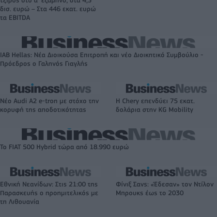
τζίρος στο α' εξάμηνο, στα 4,3
δισ. ευρώ – Στα 446 εκατ. ευρώ
τα EBITDA
IAB Hellas: Νέα Διοικούσα Επιτροπή και νέο Διοικητικό Συμβούλιο -
Πρόεδρος ο Γαληνός Γιαγλής
Νέο Audi A2 e-tron με στόχο την
Η Chery επενδύει 75 εκατ.
κορυφή της αποδοτικότητας
δολάρια στην KG Mobility
Το FIAT 500 Hybrid τώρα από 18.990 ευρώ
Εθνική Νεανίδων: Στις 21:00 της
Φίνιξ Σανς: «Έδεσαν» τον Ντίλον
Παρασκευής ο προημιτελικός με
Μπρουκς έως το 2030
τη Λιθουανία