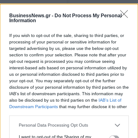
24/07/2020 - 14:49
BusinessNews.gr -
Do Not Process My Personal
Information
If you wish to opt-out of the sale, sharing to third parties, or
processing of your personal or sensitive information for
targeted advertising by us, please use the below opt-out
section to confirm your selection. Please note that after your
opt-out request is processed you may continue seeing
interest-based ads based on personal information utilized by
us or personal information disclosed to third parties prior to
your opt-out. You may separately opt-out of the further
disclosure of your personal information by third parties on the
IAB’s list of downstream participants. This information may
ΡΟΗ ΕΙΔΗΣΕΩΝ
also be disclosed by us to third parties on the
IAB’s List of
Downstream Participants
that may further disclose it to other
third parties.
Στ. Παπασταύρου: Η συμφωνία δημιουργεί νέα και
ισχυρή δυναμική για την υλοποίηση του GSI
Personal Data Processing Opt Outs
06/08/2026 - 11:00
ΕΝΕΡΓΕΙΑ
I want to opt-out of the Sharing of my