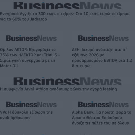
Evergood: Άγγιξε τα 300 εκατ. ο τζίρος- Στα 10 εκατ. ευρώ το τίμημα
για το 60% του Jackaroo
Όμιλος AKTOR: Εξαγοράζει το
ΔΕΗ: Ισχυρή ανάπτυξη στο α΄
75% των ΗΛΕΚΤΩΡ και THALIS –
εξάμηνο 2026 με
Στρατηγική συνεργασία με τη
προσαρμοσμένο EBITDA στα 1,2
Motor Oil
δισ. ευρώ
Η συμφωνία Arval-Athlon αναδιαμορφώνει την αγορά leasing
VW: Η δύσκολη εξίσωση της
Alpha Bank: Για πρώτη φορά το
αναδιάρθρωσης
Αρχαίο Θέατρο Επιδαύρου
άνοιξε τις πύλες του σε όλους